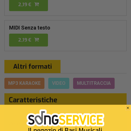
2,19 €
MIDI Senza testo
2,19 €
Altri formati
MP3 KARAOKE
VIDEO
MULTITRACCIA
Caratteristiche
Interprete Originale:
Loredana Errore
Genere:
Pop/rock Italiano