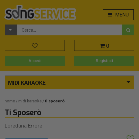
MENU
0
Accedi
Registrati
MIDI KARAOKE
home
midi karaoke
ti sposerò
Ti Sposerò
Loredana Errore