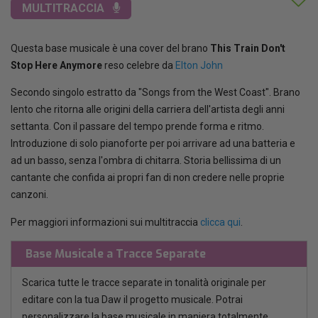
MULTITRACCIA
Questa base musicale è una cover del brano
This Train Don't
Stop Here Anymore
reso celebre da
Elton John
Secondo singolo estratto da "Songs from the West Coast". Brano
lento che ritorna alle origini della carriera dell'artista degli anni
settanta. Con il passare del tempo prende forma e ritmo.
Introduzione di solo pianoforte per poi arrivare ad una batteria e
ad un basso, senza l'ombra di chitarra. Storia bellissima di un
cantante che confida ai propri fan di non credere nelle proprie
canzoni.
Per maggiori informazioni sui multitraccia
clicca qui
.
Base Musicale a Tracce Separate
Scarica tutte le tracce separate in tonalità originale per
editare con la tua Daw il progetto musicale. Potrai
personalizzare la base musicale in maniera totalmente