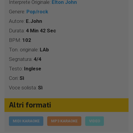
Interprete Originale:
Elton John
Genere:
Pop/rock
Autore:
E.John
Durata:
4 Min 42 Sec
BPM:
102
Ton. originale:
LAb
Segnatura:
4/4
Testo:
Inglese
Cori:
Sì
Voce solista:
Sì
Altri formati
MIDI KARAOKE
MP3 KARAOKE
VIDEO