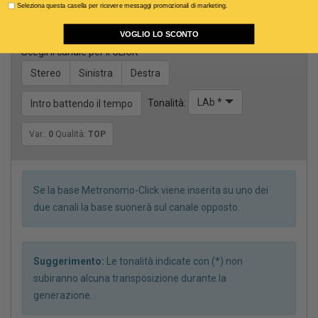
Seleziona questa casella per ricevere messaggi promozionali di marketing.
Opzioni
VOGLIO LO SCONTO
Scegli il canale per il CLICK
Stereo
Sinistra
Destra
LAb *
Tonalità:
Intro battendo il tempo
Var.:
0
Qualità:
TOP
Se la base Metronomo-Click viene inserita su uno dei
due canali la base suonerà sul canale opposto.
Suggerimento:
Le tonalità indicate con (*) non
subiranno alcuna transposizione durante la
generazione.