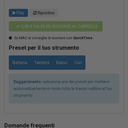
Play
Ripristina
2,89 €
SALVA ED AGGIUNGI AL CARRELLO
Su MAC si consiglia di suonare con
QuickTime.
Preset per il tuo strumento
Batteria
Tastiera
Basso
Cori
Suggerimento:
seleziona uno dei preset per mettere
automaticamente in mute tutte le tracce realtive al tuo
strumento.
Domande frequenti