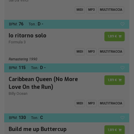
Sal Da Vinci
MIDI
MP3
MULTITRACCIA
76
D -
BPM:
Ton.:
Io ritorno solo
1,89 €
Formula 3
MIDI
MP3
MULTITRACCIA
Remastering 1990
115
D -
BPM:
Ton.:
Caribbean Queen (No More
1,89 €
Love On the Run)
Billy Ocean
MIDI
MP3
MULTITRACCIA
130
C
BPM:
Ton.:
Build me up Buttercup
1,89 €