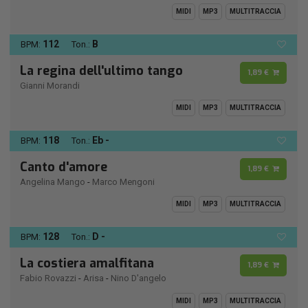
MIDI
MP3
MULTITRACCIA
112
B
BPM:
Ton.:
La regina dell'ultimo tango
1,89 €
Gianni Morandi
MIDI
MP3
MULTITRACCIA
118
Eb -
BPM:
Ton.:
Canto d'amore
1,89 €
Angelina Mango
-
Marco Mengoni
MIDI
MP3
MULTITRACCIA
128
D -
BPM:
Ton.:
La costiera amalfitana
1,89 €
Fabio Rovazzi
-
Arisa
-
Nino D'angelo
MIDI
MP3
MULTITRACCIA