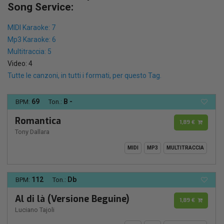
Song Service:
MIDI Karaoke: 7
Mp3 Karaoke: 6
Multitraccia: 5
Video: 4
Tutte le canzoni, in tutti i formati, per questo Tag.
69
B -
BPM:
Ton.:
Romantica
1,89 €
Tony Dallara
MIDI
MP3
MULTITRACCIA
112
Db
BPM:
Ton.:
Al di là (Versione Beguine)
1,89 €
Luciano Tajoli