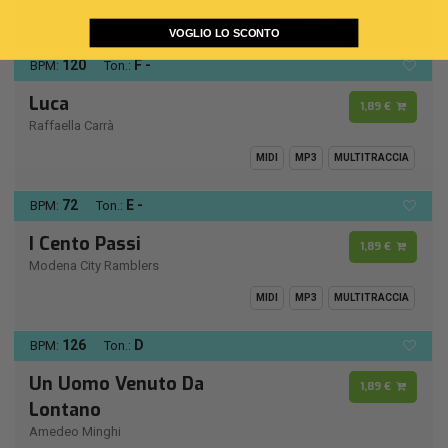
MIDI
MP3
MULTITRACCIA
VOGLIO LO SCONTO
120
F -
BPM:
Ton.:
Luca
1,89 €
Raffaella Carrà
MIDI
MP3
MULTITRACCIA
72
E -
BPM:
Ton.:
I Cento Passi
1,89 €
Modena City Ramblers
MIDI
MP3
MULTITRACCIA
126
D
BPM:
Ton.:
Un Uomo Venuto Da
1,89 €
Lontano
Amedeo Minghi