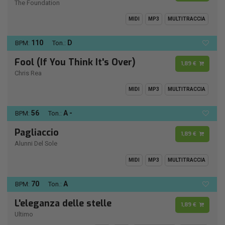
The Foundation
MIDI
MP3
MULTITRACCIA
110
D
BPM:
Ton.:
Fool (If You Think It's Over)
1,89 €
Chris Rea
MIDI
MP3
MULTITRACCIA
56
A -
BPM:
Ton.:
Pagliaccio
1,89 €
Alunni Del Sole
MIDI
MP3
MULTITRACCIA
70
A
BPM:
Ton.:
L'eleganza delle stelle
1,89 €
Ultimo