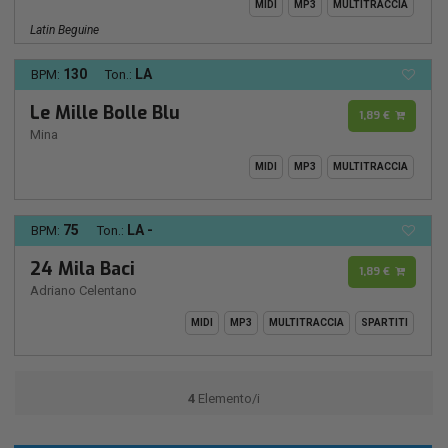
MIDI
MP3
MULTITRACCIA
Latin Beguine
130
LA
BPM:
Ton.:
Le Mille Bolle Blu
1,89 €
Mina
MIDI
MP3
MULTITRACCIA
75
LA -
BPM:
Ton.:
24 Mila Baci
1,89 €
Adriano Celentano
MIDI
MP3
MULTITRACCIA
SPARTITI
4
Elemento/i