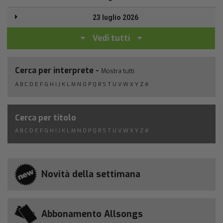
23 luglio 2026
Vedi tutti
Cerca per interprete -
Mostra tutti
A
B
C
D
E
F
G
H
I
J
K
L
M
N
O
P
Q
R
S
T
U
V
W
X
Y
Z
#
Cerca per titolo
A
B
C
D
E
F
G
H
I
J
K
L
M
N
O
P
Q
R
S
T
U
V
W
X
Y
Z
#
Novità della settimana
Abbonamento Allsongs