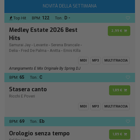
NOVITÀ DELLA SETTIMANA
122
D -
Top Hit
BPM:
Ton.:
Medley Estate 2026 Best
2,99 €
Hits
Samurai Jay
-
Levante
-
Serena Brancale
-
Delia
-
Fred De Palma
-
Anitta
-
Emis Killa
MIDI
MP3
MULTITRACCIA
Arrangiamento E Mix Originale By Spring DJ
65
C
BPM:
Ton.:
Stasera canto
1,89 €
Ricchi E Poveri
MIDI
MP3
MULTITRACCIA
69
Eb
BPM:
Ton.:
Orologio senza tempo
1,89 €