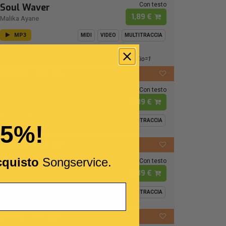
Con testo
Soul Waver
1,89 €
Malika Ayane
MP3
MIDI
VIDEO
MULTITRACCIA
Https://www.youtube.com/watch?
V=wYDsvPWV2V4&list=RDwYDsvPWV2V4&start_radio=1
116
RE
BPM:
Ton.:
Con testo
Per una donna
1,89 €
Franco Califano
MP3
MIDI
VIDEO
MULTITRACCIA
15%!
120
FA -
BPM:
Ton.:
cquisto
Songservice.
Con testo
Luca
1,89 €
Raffaella Carrà
MP3
MIDI
VIDEO
MULTITRACCIA
72
MI -
BPM:
Ton.: