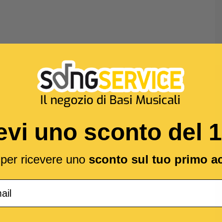
evi uno sconto del 
l per ricevere uno
sconto sul tuo primo a