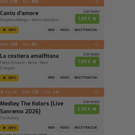
118
MIb -
BPM:
Ton.:
Con testo
Canto d'amore
1,89 €
Angelina Mango
-
Marco Mengoni
MP3
MIDI
VIDEO
MULTITRACCIA
128
RE -
BPM:
Ton.:
Con testo
La costiera amalfitana
1,89 €
Fabio Rovazzi
-
Arisa
-
Nino
D'angelo
MP3
MIDI
VIDEO
MULTITRACCIA
125
LA -
Top Hit
BPM:
Ton.:
Con testo
Medley The Kolors (Live
2,99 €
Sanremo 2026)
The Kolors
MP3
MIDI
VIDEO
MULTITRACCIA