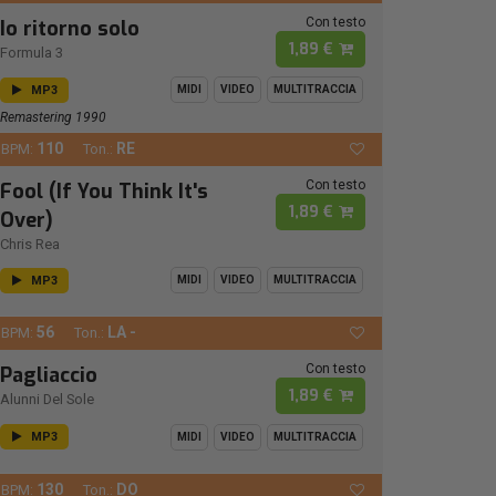
Con testo
Io ritorno solo
1,89 €
Formula 3
MP3
MIDI
VIDEO
MULTITRACCIA
Remastering 1990
110
RE
BPM:
Ton.:
Con testo
Fool (If You Think It's
1,89 €
Over)
Chris Rea
MP3
MIDI
VIDEO
MULTITRACCIA
56
LA -
BPM:
Ton.:
Con testo
Pagliaccio
1,89 €
Alunni Del Sole
MP3
MIDI
VIDEO
MULTITRACCIA
130
DO
BPM:
Ton.: