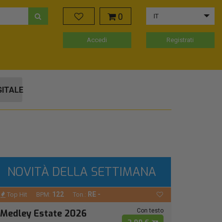
0
IT
Accedi
Registrati
GITALE
NOVITÀ DELLA SETTIMANA
122
RE -
Top Hit
BPM:
Ton.:
Con testo
Medley Estate 2026