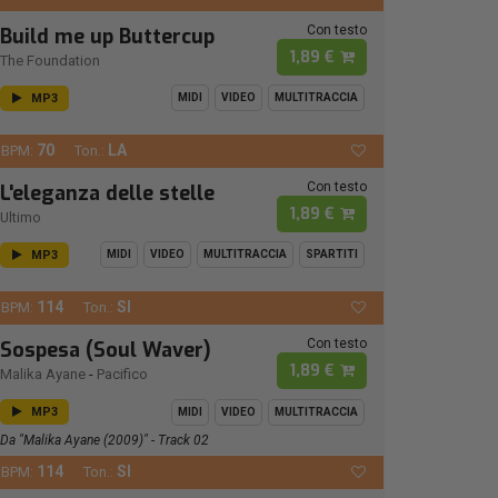
Con testo
Build me up Buttercup
1,89 €
The Foundation
MP3
MIDI
VIDEO
MULTITRACCIA
70
LA
BPM:
Ton.:
Con testo
L'eleganza delle stelle
1,89 €
Ultimo
MP3
MIDI
VIDEO
MULTITRACCIA
SPARTITI
114
SI
BPM:
Ton.:
Con testo
Sospesa (Soul Waver)
1,89 €
Malika Ayane
-
Pacifico
MP3
MIDI
VIDEO
MULTITRACCIA
Da "Malika Ayane (2009)" - Track 02
114
SI
BPM:
Ton.: