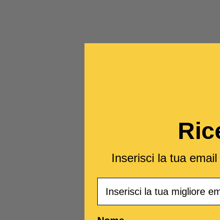
Ric
Inserisci la tua emai
Email