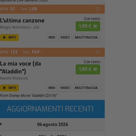
Ispirata Al Live Sanremo 2026
92
LAb
BPM:
Ton.:
Con testo
L'ultima canzone
1,89 €
Biagio Antonacci
-
Juli
MP3
MIDI
VIDEO
MULTITRACCIA
124
FA# -
BPM:
Ton.:
Con testo
La mia voce (da
1,89 €
"Aladdin")
Naomi Rivieccio
MP3
MIDI
VIDEO
MULTITRACCIA
From Disney Movie "Aladdin (2019)"
AGGIORNAMENTI RECENTI
06 agosto 2026