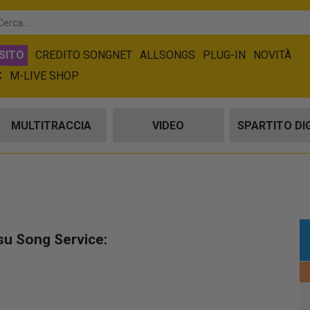
SITO
CREDITO SONGNET
ALLSONGS
PLUG-IN
NOVITÀ
C
M-LIVE SHOP
MULTITRACCIA
VIDEO
SPARTITO DI
su Song Service: