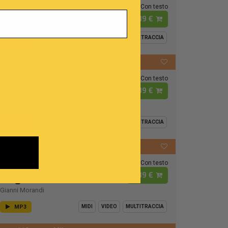
Con testo
I Cento Passi
1,89 €
Modena City Ramblers
MP3
MIDI
VIDEO
MULTITRACCIA
126
RE
BPM:
Ton.:
Con testo
Un Uomo Venuto Da
1,89 €
Lontano
Amedeo Minghi
MP3
MIDI
VIDEO
MULTITRACCIA
112
SI
BPM:
Ton.:
Con testo
La regina dell'ultimo
1,89 €
tango
Gianni Morandi
MP3
MIDI
VIDEO
MULTITRACCIA