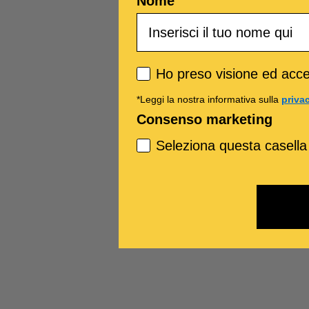
Nome
Privacy policy
Ho preso visione ed accet
*Leggi la nostra informativa sulla
priva
Consenso marketing
Seleziona questa casella