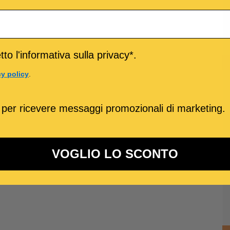
to l'informativa sulla privacy*.
cy policy
.
 per ricevere messaggi promozionali di marketing.
VOGLIO LO SCONTO