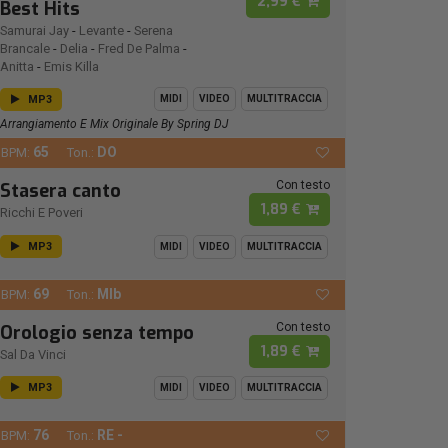
2,99 €
Best Hits
Samurai Jay
-
Levante
-
Serena
Brancale
-
Delia
-
Fred De Palma
-
Anitta
-
Emis Killa
MP3
MIDI
VIDEO
MULTITRACCIA
Arrangiamento E Mix Originale By Spring DJ
65
DO
BPM:
Ton.:
Con testo
Stasera canto
1,89 €
Ricchi E Poveri
MP3
MIDI
VIDEO
MULTITRACCIA
69
MIb
BPM:
Ton.:
Con testo
Orologio senza tempo
1,89 €
Sal Da Vinci
MP3
MIDI
VIDEO
MULTITRACCIA
76
RE -
BPM:
Ton.: