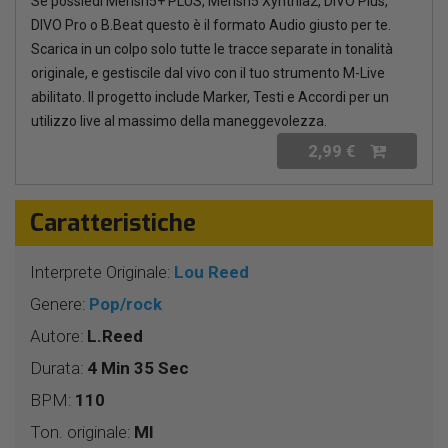
Se possiedi Merish5+ PLUS, Merish5 Xynthia2, DIVO Plus,
DIVO Pro o B.Beat questo è il formato Audio giusto per te.
Scarica in un colpo solo tutte le tracce separate in tonalità
originale, e gestiscile dal vivo con il tuo strumento M-Live
abilitato. Il progetto include Marker, Testi e Accordi per un
utilizzo live al massimo della maneggevolezza.
2,99 €
Caratteristiche
Interprete Originale:
Lou Reed
Genere:
Pop/rock
Autore:
L.Reed
Durata:
4 Min 35 Sec
BPM:
110
Ton. originale:
MI