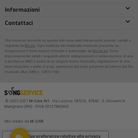
Informazioni
Contattaci
I file musicali presenti su questo sito sono stati interamente suonati, cantati e
registrati da
M-Live
. Ogni riutilizzo del materiale musicale presente su
Songservice.it deve essere richiesto e autorizzato da
M-Live srl
. Sono
espressamente vietati i seguenti utilizzi: estrapolazioni e rielaborazione di una
o più tracce MIDI o audio di un singolo brano musicale, registrazione di una
base musicale o parte di essa, estrazione del testo presente all'interno dei file
musicali. (Aut. SIAE n. 1287/I/106)
© 2007-2021
M-Live Srl
- Via Luciona 1872/b, 47842 - S. Giovanni In
Marignano (RN) - P.IVA 03127860405
Sito creato da
M-LIVE
Le tue preferenze relative alla privacy