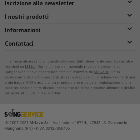
Iscrizione alla newsletter
I nostri prodotti
Informazioni
Contattaci
I file musicali presenti su questo sito sono stati interamente suonati, cantati e
registrati da
M-Live
. Ogni riutilizzo del materiale musicale presente su
Songservice.it deve essere richiesto e autorizzato da
M-Live srl
. Sono
espressamente vietati i seguenti utilizzi: estrapolazioni e rielaborazione di una
o più tracce MIDI o audio di un singolo brano musicale, registrazione di una
base musicale o parte di essa, estrazione del testo presente all'interno dei file
musicali. (Aut. SIAE n. 1287/I/106)
© 2007-2021
M-Live Srl
- Via Luciona 1872/b, 47842 - S. Giovanni In
Marignano (RN) - P.IVA 03127860405