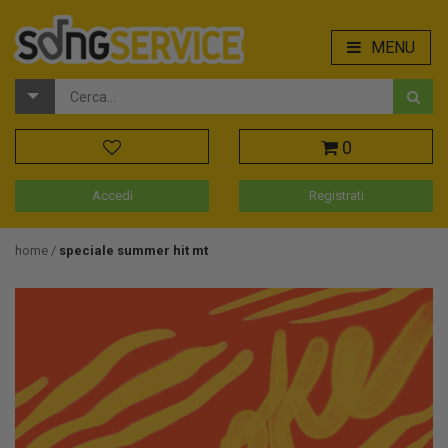
MENU
0
Accedi
Registrati
home
speciale summer hit mt