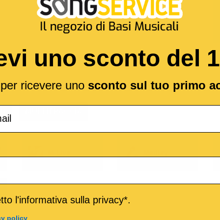
evi uno sconto del 
l per ricevere uno
sconto sul tuo primo a
EO
MULTITRACCIA
o
M-Live
Medley
to l'informativa sulla privacy*.
cy policy
.