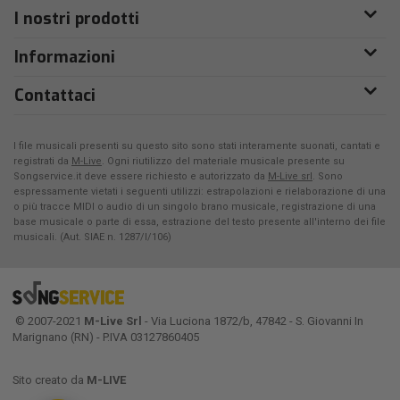
I nostri prodotti
Informazioni
Contattaci
I file musicali presenti su questo sito sono stati interamente suonati, cantati e
registrati da
M-Live
. Ogni riutilizzo del materiale musicale presente su
Songservice.it deve essere richiesto e autorizzato da
M-Live srl
. Sono
espressamente vietati i seguenti utilizzi: estrapolazioni e rielaborazione di una
o più tracce MIDI o audio di un singolo brano musicale, registrazione di una
base musicale o parte di essa, estrazione del testo presente all'interno dei file
musicali. (Aut. SIAE n. 1287/I/106)
© 2007-2021
M-Live Srl
- Via Luciona 1872/b, 47842 - S. Giovanni In
Marignano (RN) - P.IVA 03127860405
Sito creato da
M-LIVE