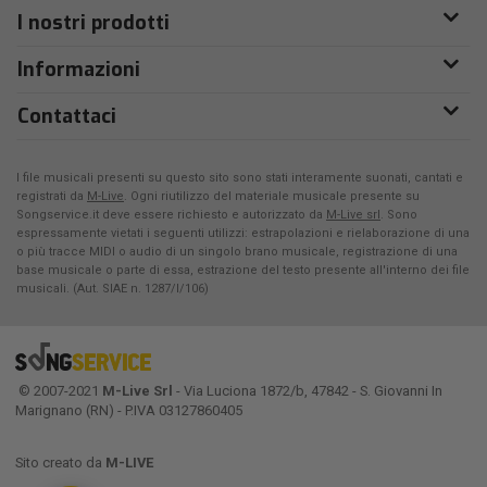
I nostri prodotti
Informazioni
Contattaci
I file musicali presenti su questo sito sono stati interamente suonati, cantati e
registrati da
M-Live
. Ogni riutilizzo del materiale musicale presente su
Songservice.it deve essere richiesto e autorizzato da
M-Live srl
. Sono
espressamente vietati i seguenti utilizzi: estrapolazioni e rielaborazione di una
o più tracce MIDI o audio di un singolo brano musicale, registrazione di una
base musicale o parte di essa, estrazione del testo presente all'interno dei file
musicali. (Aut. SIAE n. 1287/I/106)
© 2007-2021
M-Live Srl
- Via Luciona 1872/b, 47842 - S. Giovanni In
Marignano (RN) - P.IVA 03127860405
Sito creato da
M-LIVE