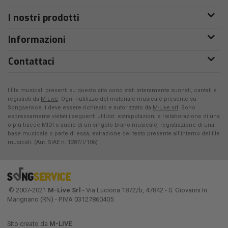
I nostri prodotti
Informazioni
Contattaci
I file musicali presenti su questo sito sono stati interamente suonati, cantati e
registrati da
M-Live
. Ogni riutilizzo del materiale musicale presente su
Songservice.it deve essere richiesto e autorizzato da
M-Live srl
. Sono
espressamente vietati i seguenti utilizzi: estrapolazioni e rielaborazione di una
o più tracce MIDI o audio di un singolo brano musicale, registrazione di una
base musicale o parte di essa, estrazione del testo presente all'interno dei file
musicali. (Aut. SIAE n. 1287/I/106)
© 2007-2021
M-Live Srl
- Via Luciona 1872/b, 47842 - S. Giovanni In
Marignano (RN) - P.IVA 03127860405
Sito creato da
M-LIVE