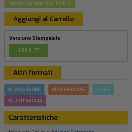
SPARTITO DIGITALE
TIPO D
Aggiungi al Carrello
Versione Stampabile
1,99 €
Altri formati
MIDI KARAOKE
MP3 KARAOKE
VIDEO
MULTITRACCIA
Caratteristiche
Interprete Originale:
Adriano Celentano