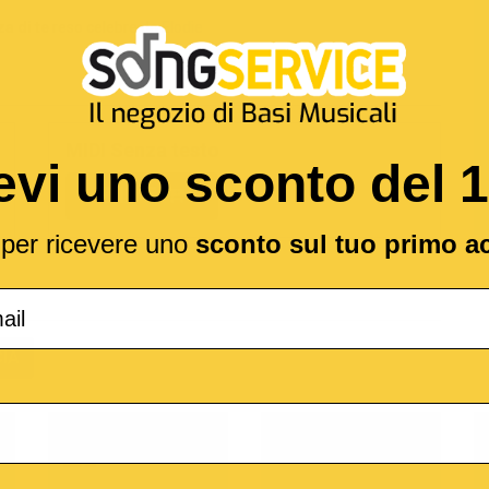
a di te
reso celebre da
Elodie
MIDI Senza testo
evi uno sconto del 
2,19 €
l per ricevere uno
sconto sul tuo primo a
(*
IA
o
M-Live
Medley