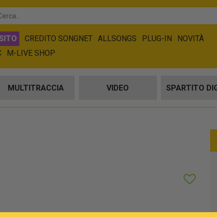
SITO
CREDITO SONGNET
ALLSONGS
PLUG-IN
NOVITÀ
C
M-LIVE SHOP
MULTITRACCIA
VIDEO
SPARTITO DI