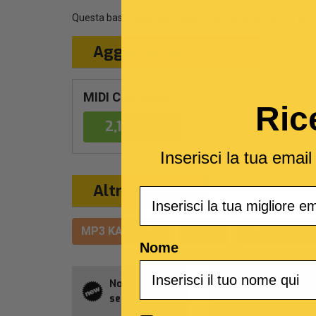
Questa base musicale è una cover del brano
Sono pazz
Aggiungi al Carrello
MIDI Con testo
Ric
2,19 €
Inserisci la tua emai
Altri formati
Email
MP3 KARAOKE
VIDEO
MULTITRACC
Nome
Novità della
Abbonament
settimana
Allsongs