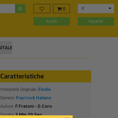
0
IT
Accedi
Registrati
GITALE
Caratteristiche
Interprete Originale:
Elodie
Genere:
Pop/rock Italiano
Autore:
F.Fratoni - D.Coro
Durata:
3 Min 20 Sec