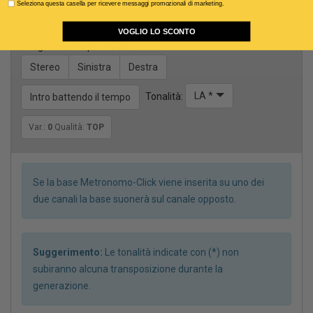
Seleziona questa casella per ricevere messaggi promozionali di marketing.
Opzioni
VOGLIO LO SCONTO
Scegli il canale per il CLICK
Stereo
Sinistra
Destra
LA *
Tonalità:
Intro battendo il tempo
Var.:
0
Qualità:
TOP
Se la base Metronomo-Click viene inserita su uno dei
due canali la base suonerà sul canale opposto.
Suggerimento:
Le tonalità indicate con (*) non
subiranno alcuna transposizione durante la
generazione.