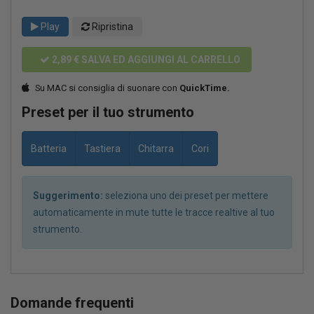
Play
Ripristina
2,89 €
SALVA ED AGGIUNGI AL CARRELLO
Su MAC si consiglia di suonare con
QuickTime.
Preset per il tuo strumento
Batteria
Tastiera
Chitarra
Cori
Suggerimento:
seleziona uno dei preset per mettere
automaticamente in mute tutte le tracce realtive al tuo
strumento.
Domande frequenti