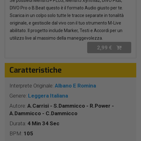
Se possiedi Merish5+ PLUS, Merish5 Xynthia2, DIVO Plus,
DIVO Pro o B.Beat questo è il formato Audio giusto per te.
Scarica in un colpo solo tutte le tracce separate in tonalità
originale, e gestiscile dal vivo con il tuo strumento M-Live
abilitato. Il progetto include Marker, Testi e Accordi per un
utilizzo live al massimo della maneggevolezza.
2,99 €
Caratteristiche
Interprete Originale:
Albano E Romina
Genere:
Leggera Italiana
Autore:
A.Carrisi - S.Dammicco - R.Power -
A.Dammicco - C.Dammicco
Durata:
4 Min 34 Sec
BPM:
105