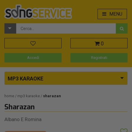
MENU
0
Accedi
Registrati
MP3 KARAOKE
home
mp3 karaoke
sharazan
Sharazan
Albano E Romina