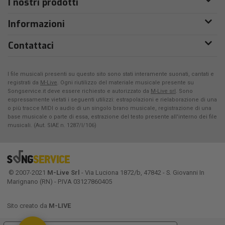
I nostri prodotti
Informazioni
Contattaci
I file musicali presenti su questo sito sono stati interamente suonati, cantati e
registrati da
M-Live
. Ogni riutilizzo del materiale musicale presente su
Songservice.it deve essere richiesto e autorizzato da
M-Live srl
. Sono
espressamente vietati i seguenti utilizzi: estrapolazioni e rielaborazione di una
o più tracce MIDI o audio di un singolo brano musicale, registrazione di una
base musicale o parte di essa, estrazione del testo presente all'interno dei file
musicali. (Aut. SIAE n. 1287/I/106)
© 2007-2021
M-Live Srl
- Via Luciona 1872/b, 47842 - S. Giovanni In
Marignano (RN) - P.IVA 03127860405
Sito creato da
M-LIVE