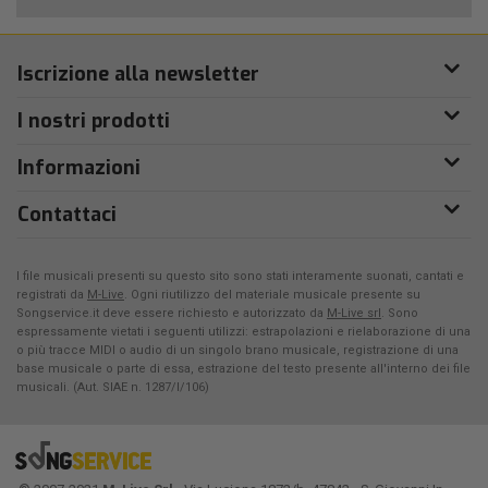
Iscrizione alla newsletter
I nostri prodotti
Informazioni
Contattaci
I file musicali presenti su questo sito sono stati interamente suonati, cantati e
registrati da
M-Live
. Ogni riutilizzo del materiale musicale presente su
Songservice.it deve essere richiesto e autorizzato da
M-Live srl
. Sono
espressamente vietati i seguenti utilizzi: estrapolazioni e rielaborazione di una
o più tracce MIDI o audio di un singolo brano musicale, registrazione di una
base musicale o parte di essa, estrazione del testo presente all'interno dei file
musicali. (Aut. SIAE n. 1287/I/106)