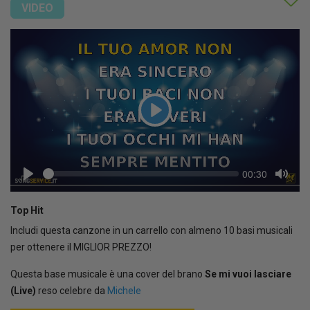
VIDEO
Play
Seek
Current
00:30
time
Play
Toggl
Mute
Top Hit
Includi questa canzone in un carrello con almeno 10 basi musicali
per ottenere il MIGLIOR PREZZO!
Questa base musicale è una cover del brano
Se mi vuoi lasciare
(Live)
reso celebre da
Michele