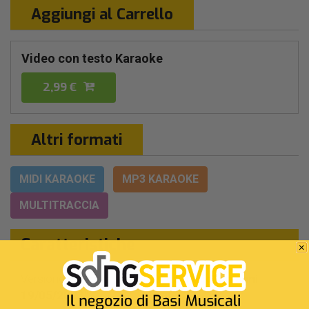
Aggiungi al Carrello
Video con testo Karaoke
2,99 €
Altri formati
MIDI KARAOKE
MP3 KARAOKE
MULTITRACCIA
Caratteristiche
Versione:
Ispirata a Live TV da "I migliori anni
19/05/2023"