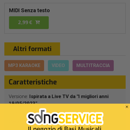
MIDI Senza testo
2,99 €
Altri formati
MP3 KARAOKE
VIDEO
MULTITRACCIA
Caratteristiche
Versione:
Ispirata a Live TV da "I migliori anni
19/05/2023"
Interprete Originale:
Michele
Genere:
Classici '60