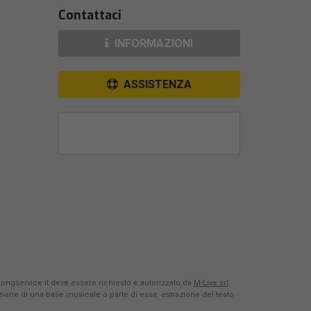
Contattaci
INFORMAZIONI
ASSISTENZA
Songservice.it deve essere richiesto e autorizzato da
M-Live srl
.
azione di una base musicale o parte di essa, estrazione del testo