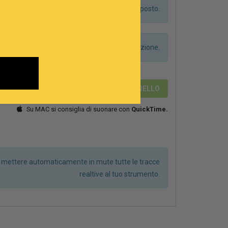
dei due canali la base suonerà sul canale opposto.
anno alcuna transposizione durante la generazione.
2,89 €
SALVA ED AGGIUNGI AL CARRELLO
Su MAC si consiglia di suonare con
QuickTime.
r mettere automaticamente in mute tutte le tracce
realtive al tuo strumento.