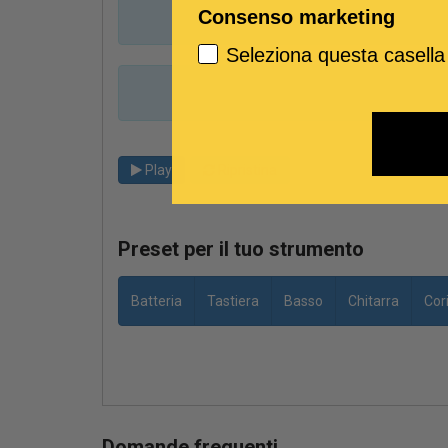
Consenso marketing
Seleziona questa casella
Play
Ripristina
Preset per il tuo strumento
Batteria
Tastiera
Basso
Chitarra
Cor
Domande frequenti