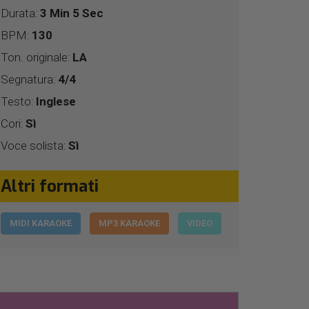
Durata:
3 Min 5 Sec
BPM:
130
Ton. originale:
LA
Segnatura:
4/4
Testo:
Inglese
Cori:
Sì
Voce solista:
Sì
Altri formati
MIDI KARAOKE
MP3 KARAOKE
VIDEO