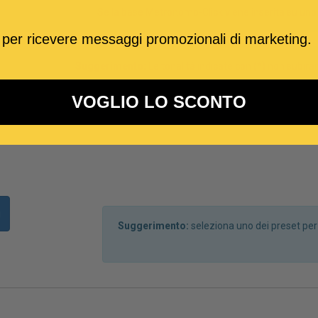
Se la base Metronomo-Click viene inserita su uno 
 per ricevere messaggi promozionali di marketing.
Suggerimento:
Le tonalità indicate con (*) non subir
VOGLIO LO SCONTO
i
Suggerimento:
seleziona uno dei preset pe