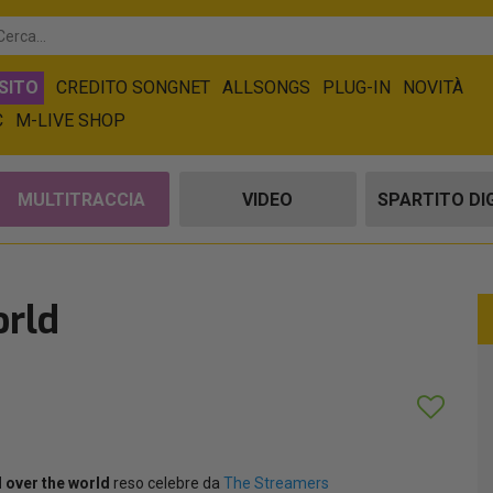
SITO
CREDITO SONGNET
ALLSONGS
PLUG-IN
NOVITÀ
C
M-LIVE SHOP
MULTITRACCIA
VIDEO
SPARTITO DI
orld
l over the world
reso celebre da
The Streamers