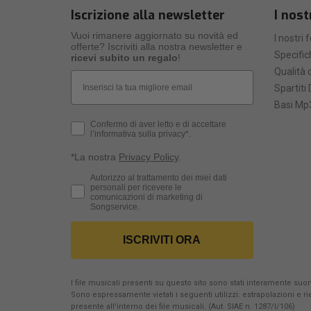
Iscrizione alla newsletter
I nost
Vuoi rimanere aggiornato su novità ed
I nostri 
offerte? Iscriviti alla nostra newsletter e
Specific
ricevi subito un regalo
!
Qualità d
Email
Spartiti 
Basi Mp3
Privacy Policy
Confermo di aver letto e di accettare
l’informativa sulla privacy*.
*La nostra
Privacy Policy
.
Consenso Marketing
Autorizzo al trattamento dei miei dati
personali per ricevere le
comunicazioni di marketing di
Songservice.
ISCRIVITI ORA
I file musicali presenti su questo sito sono stati interamente suona
Sono espressamente vietati i seguenti utilizzi: estrapolazioni e 
presente all'interno dei file musicali. (Aut. SIAE n. 1287/I/106)