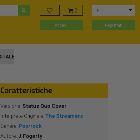
0
IT
Accedi
Registrati
GITALE
Caratteristiche
Versione:
Status Quo Cover
Interprete Originale:
The Streamers
Genere:
Pop/rock
Autore:
J.Fogerty