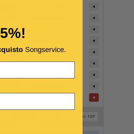
15%!
cquisto
Songservice.
Tonalità:
l tempo
LA *
Var.:
0
Qualità:
TOP