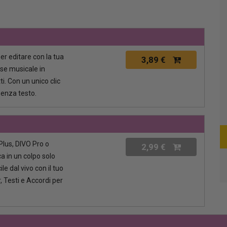
per editare con la tua
3,89 €
ase musicale in
i. Con un unico clic
senza testo.
lus, DIVO Pro o
2,99 €
a in un colpo solo
le dal vivo con il tuo
, Testi e Accordi per