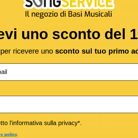
evi uno sconto del 
l per ricevere uno
sconto sul tuo primo a
nale per il CLICK
Stereo
Sinistra
Destra
Intro battendo i
to l'informativa sulla privacy*.
cy policy
.