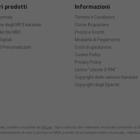
ri prodotti
Informazioni
formati
Termini e Condizioni
he degli MP3 karaoke
Come Acquistare
ei file MIDI
Prezzi e Sconti
Digitali
Modalità di Pagamento
 Personalizzati
Costi di spedizione
Cookie Policy
Privacy Policy
Listino "utente 0.99€"
Copyright delle canzoni Karaoke
Copyright degli Spartiti
ti, cantati e registrati da
M-Live
. Ogni riutilizzo del materiale musicale presente su 
rielaborazione di una o più tracce MIDI o audio di un singolo brano musicale, registr