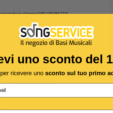
si musicali per ottenere il MIGLIOR PREZZO!
iamo tutto
reso celebre da
Negramaro
tival di Sanremo”. Song dall’arrangiamento veramente
 in ugual misura con l’elettronica. Struttura irregolare.
evi uno sconto del 
(*
MP3 Senza testo
l per ricevere uno
sconto sul tuo primo a
2,99 €