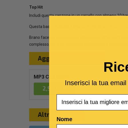
Top Hit
Includi questa canzone in un carrello con almeno 10 ba
Questa base musicale è una cover del brano
Ricominc
Brano facente partecipante all’edizione 2024 del “Fes
complesso, dove gli strumenti dell’orchestra si mischiano
Aggiungi al Carrello
Ric
MP3 Con testo
Inserisci la tua emai
2,99 €
Email
Altri formati
Nome