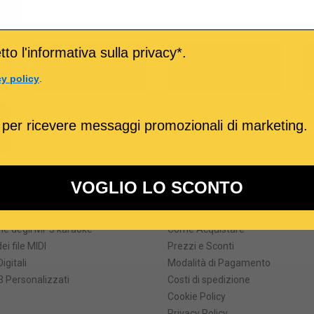
IA
to l'informativa sulla privacy*.
o
M-Live
Medley
cy policy
.
 per ricevere messaggi promozionali di marketing.
VOGLIO LO SCONTO
ri prodotti
Informazioni
formati
Termini e Condizioni
he degli MP3 karaoke
Come Acquistare
ei file MIDI
Prezzi e Sconti
Digitali
Modalità di Pagamento
 Personalizzati
Costi di spedizione
Cookie Policy
Privacy Policy