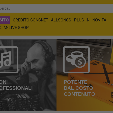
SITO
CREDITO SONGNET
ALLSONGS
PLUG-IN
NOVITÀ
C
M-LIVE SHOP
ONI
POTENTE
OFESSIONALI
DAL COSTO
CONTENUTO