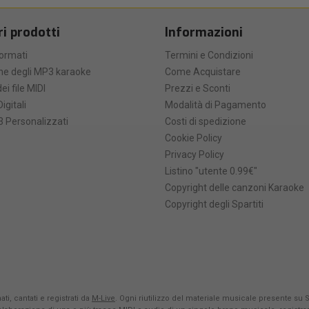
ri prodotti
Informazioni
formati
Termini e Condizioni
he degli MP3 karaoke
Come Acquistare
ei file MIDI
Prezzi e Sconti
Digitali
Modalità di Pagamento
 Personalizzati
Costi di spedizione
Cookie Policy
Privacy Policy
Listino "utente 0.99€"
Copyright delle canzoni Karaoke
Copyright degli Spartiti
ti, cantati e registrati da
M-Live
. Ogni riutilizzo del materiale musicale presente su 