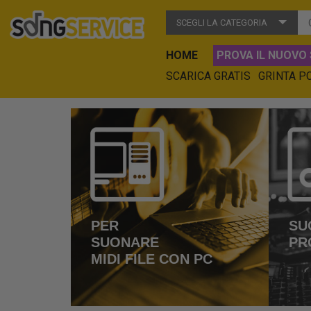
SCEGLI LA CATEGORIA
HOME
PROVA IL NUOVO 
SCARICA GRATIS
GRINTA P
PER
SU
SUONARE
PR
MIDI FILE CON PC