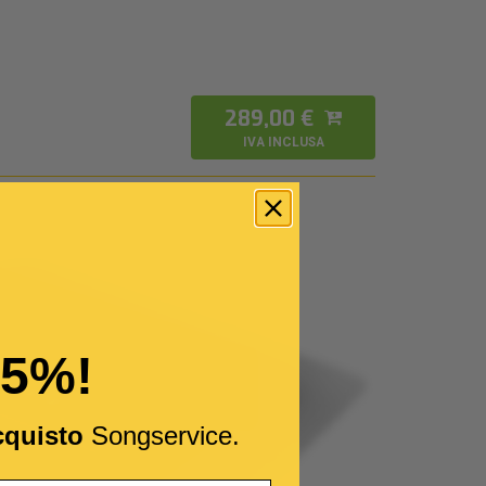
289,00 €
IVA INCLUSA
15%!
cquisto
Songservice.