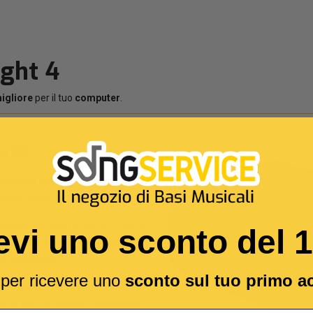
ight 4
igliore
per il tuo
computer
.
puter
 funziona come generatore
Apple Mac ed iPad/iPhone.
 musicale, da MIDI e MP3 e Wave
evi uno sconto del 
Live che vuole avere una
ei Computer.
l per ricevere uno
sconto sul tuo primo a
 esempio Grinta Karaoke,
 fa per te; infatti il database