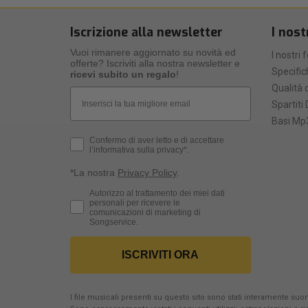
Iscrizione alla newsletter
I nost
Vuoi rimanere aggiornato su novità ed
I nostri 
offerte? Iscriviti alla nostra newsletter e
Specific
ricevi subito un regalo
!
Qualità d
Email
Spartiti 
Basi Mp3
Privacy Policy
Confermo di aver letto e di accettare
l’informativa sulla privacy*.
*La nostra
Privacy Policy
.
Consenso Marketing
Autorizzo al trattamento dei miei dati
personali per ricevere le
comunicazioni di marketing di
Songservice.
ISCRIVITI ORA
I file musicali presenti su questo sito sono stati interamente suona