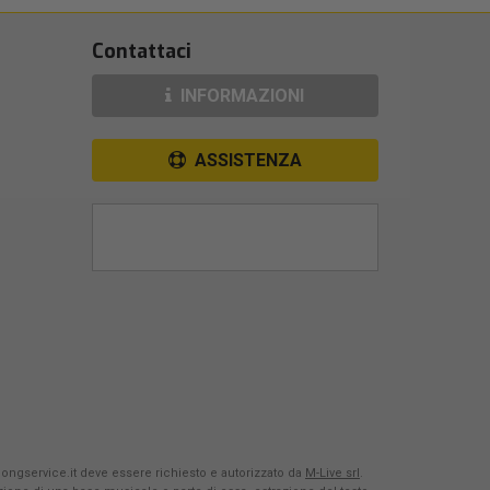
Contattaci
INFORMAZIONI
ASSISTENZA
Songservice.it deve essere richiesto e autorizzato da
M-Live srl
.