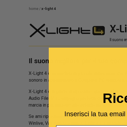
home
x-light 4
X-L
Il suono
m
Il suono migliore per il tuo com
X-Light 4 è un modulo di piccole dimensioni che
sonoro in abbinamento a Computer PC Windows, 
X-Light 4 è in grado di riprodurre qualsiasi file
Ric
Audio File. E’ il compagno perfetto del musicista 
marcia in più, rispetto alle schede audio interne d
Inserisci la tua emai
Se ami riprodurre MIDI file con software come ad
Winlive, Van Basco o altri, X-Light 4 è il modulo che