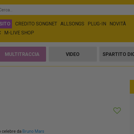
SITO
CREDITO SONGNET
ALLSONGS
PLUG-IN
NOVITÀ
C
M-LIVE SHOP
MULTITRACCIA
VIDEO
SPARTITO DI
 celebre da
Bruno Mars