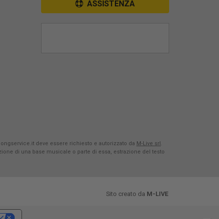
ASSISTENZA
Songservice.it deve essere richiesto e autorizzato da
M-Live srl
.
azione di una base musicale o parte di essa, estrazione del testo
Sito creato da
M-LIVE