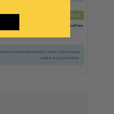
2,89 €
SALVA ED AGGIUNGI AL CARRELLO
Su MAC si consiglia di suonare con
QuickTime.
r mettere automaticamente in mute tutte le tracce
realtive al tuo strumento.