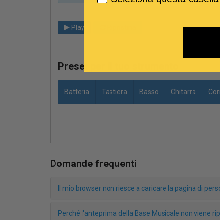
Play
Ripristina
Preset per il tuo strumento
Batteria
Tastiera
Basso
Chitarra
Cor
Domande frequenti
Il mio browser non riesce a caricare la pagina di pe
Perché l'anteprima della Base Musicale non viene r