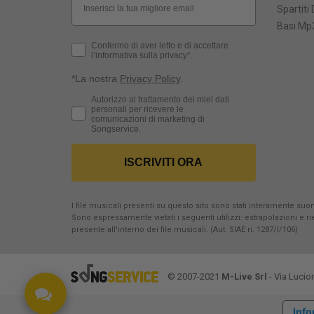
Spartiti 
Basi Mp3
Privacy Policy
Confermo di aver letto e di accettare
l’informativa sulla privacy*.
*La nostra
Privacy Policy
.
Consenso Marketing
Autorizzo al trattamento dei miei dati
personali per ricevere le
comunicazioni di marketing di
Songservice.
ISCRIVITI ORA
I file musicali presenti su questo sito sono stati interamente suona
Sono espressamente vietati i seguenti utilizzi: estrapolazioni e 
presente all'interno dei file musicali. (Aut. SIAE n. 1287/I/106)
© 2007-2021
M-Live Srl
- Via Lucio
Info