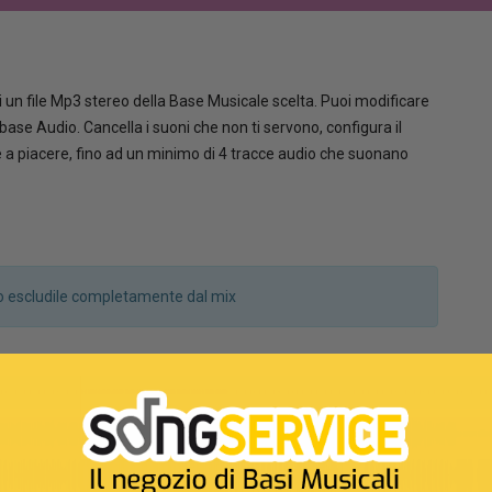
 un file Mp3 stereo della Base Musicale scelta. Puoi modificare
la base Audio. Cancella i suoni che non ti servono, configura il
le a piacere, fino ad un minimo di 4 tracce audio che suonano
a o escludile completamente dal mix