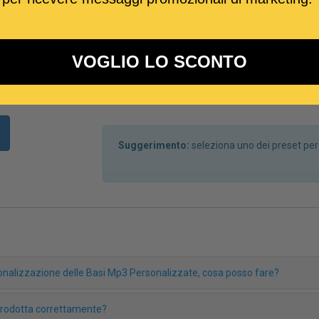
VOGLIO LO SCONTO
i
Suggerimento:
seleziona uno dei preset pe
rsonalizzazione delle Basi Mp3 Personalizzate, cosa posso fare?
iprodotta correttamente?