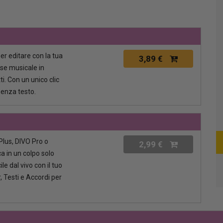
per editare con la tua
3,89 €
ase musicale in
i. Con un unico clic
senza testo.
lus, DIVO Pro o
2,99 €
a in un colpo solo
le dal vivo con il tuo
, Testi e Accordi per