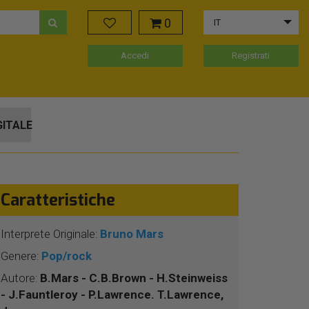
0
IT
Accedi
Registrati
GITALE
Caratteristiche
Interprete Originale:
Bruno Mars
Genere:
Pop/rock
Autore:
B.Mars - C.B.Brown - H.Steinweiss
- J.Fauntleroy - P.Lawrence. T.Lawrence,