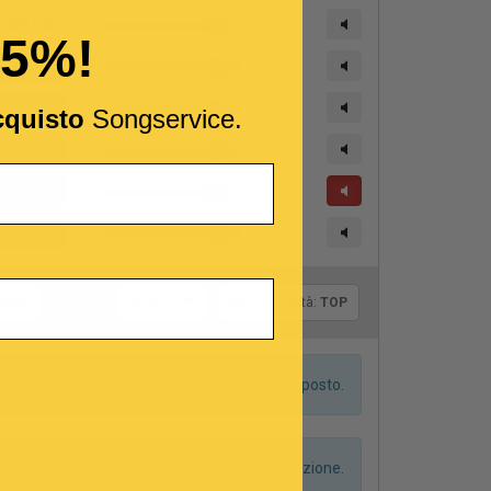
15%!
cquisto
Songservice.
Tonalità:
empo
SOL- *
Var.:
0
Qualità:
TOP
dei due canali la base suonerà sul canale opposto.
anno alcuna transposizione durante la generazione.