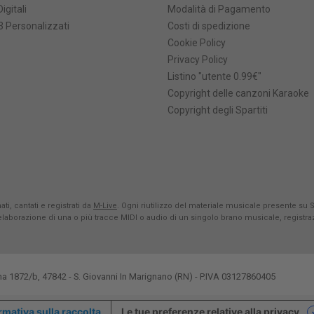
Digitali
Modalità di Pagamento
 Personalizzati
Costi di spedizione
Cookie Policy
Privacy Policy
Listino "utente 0.99€"
Copyright delle canzoni Karaoke
Copyright degli Spartiti
ti, cantati e registrati da
M-Live
. Ogni riutilizzo del materiale musicale presente su 
rielaborazione di una o più tracce MIDI o audio di un singolo brano musicale, registr
na 1872/b, 47842 - S. Giovanni In Marignano (RN) - P.IVA 03127860405
rmativa sulla raccolta
Le tue preferenze relative alla privacy