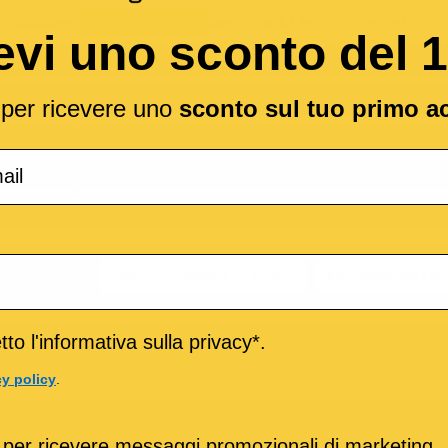
evi uno sconto del 
l per ricevere uno
sconto sul tuo primo a
le per il CLICK
Stereo
Sinistra
Destra
Intro battendo il t
to l'informativa sulla privacy*.
Se la base Metronomo-Click viene inserita su uno 
cy policy
.
Suggerimento:
Le tonalità indicate con (*) non subir
 per ricevere messaggi promozionali di marketing.