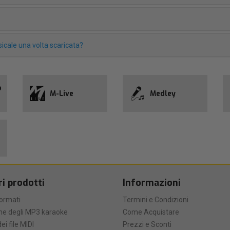
icale una volta scaricata?
o
M-Live
Medley
ri prodotti
Informazioni
formati
Termini e Condizioni
he degli MP3 karaoke
Come Acquistare
ei file MIDI
Prezzi e Sconti