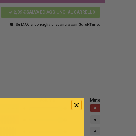
2,89 €
SALVA ED AGGIUNGI AL CARRELLO
Su MAC si consiglia di suonare con
QuickTime.
Volume
Mute