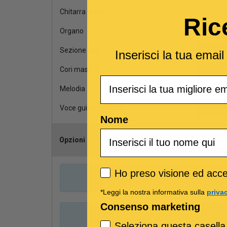
Chitarra clean
Ric
Organo
Sezione fiati
Inserisci la tua emai
Cori maschili
Email
Melodia
Voce guida maschile
Nome
Opzioni
Scegli il cana
Privacy policy
Ho preso visione ed accet
*Leggi la nostra informativa sulla
priva
Consenso marketing
Seleziona questa casella