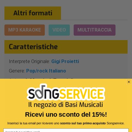
Altri formati
MP3 KARAOKE
VIDEO
MULTITRACCIA
Caratteristiche
Interprete Originale:
Gigi Proietti
Genere:
Pop/rock Italiano
Autore:
L.Magni - A.Trovajoli
Durata:
4 Min 2 Sec
Segnatura:
4/4
BPM:
85
Ricevi uno sconto del 15%!
Tonalità:
LA
Inserisci la tua email per ricevere uno
sconto sul tuo primo acquisto
Songservice.
Harmonizer:
Sì
Email