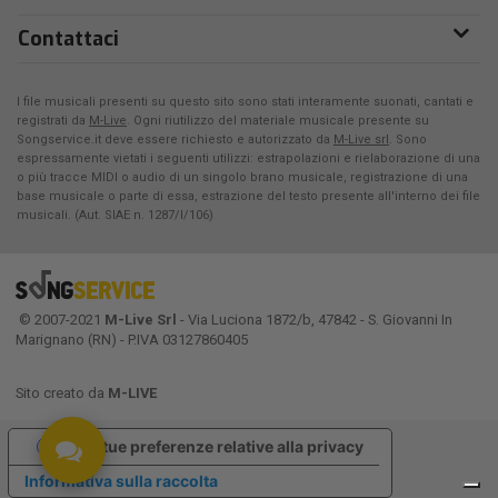
Contattaci
I file musicali presenti su questo sito sono stati interamente suonati, cantati e
registrati da
M-Live
. Ogni riutilizzo del materiale musicale presente su
Songservice.it deve essere richiesto e autorizzato da
M-Live srl
. Sono
espressamente vietati i seguenti utilizzi: estrapolazioni e rielaborazione di una
o più tracce MIDI o audio di un singolo brano musicale, registrazione di una
base musicale o parte di essa, estrazione del testo presente all'interno dei file
musicali. (Aut. SIAE n. 1287/I/106)
© 2007-2021
M-Live Srl
- Via Luciona 1872/b, 47842 - S. Giovanni In
Marignano (RN) - P.IVA 03127860405
Sito creato da
M-LIVE
Le tue preferenze relative alla privacy
Informativa sulla raccolta