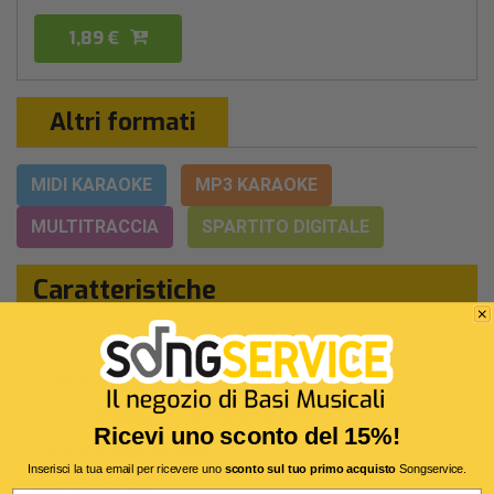
1,89 €
Altri formati
MIDI KARAOKE
MP3 KARAOKE
MULTITRACCIA
SPARTITO DIGITALE
Caratteristiche
Interprete Originale:
Pooh
Genere:
Leggera Italiana
Autore:
V.Negrini - R.Facchinetti
Ricevi uno sconto del 15%!
Durata:
3 Min 36 Sec
Inserisci la tua email per ricevere uno
sconto sul tuo primo acquisto
Songservice.
Segnatura:
4/4
Email