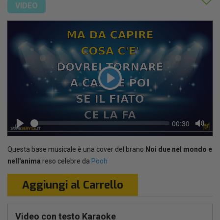
VIDEO
Play
Seek
Current
00:30
time
Play
Toggl
Mute
Questa base musicale è una cover del brano
Noi due nel mondo e
nell'anima
reso celebre da
Pooh
Aggiungi al Carrello
Video con testo Karaoke