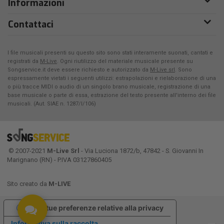
Informazioni
Contattaci
I file musicali presenti su questo sito sono stati interamente suonati, cantati e
registrati da
M-Live
. Ogni riutilizzo del materiale musicale presente su
Songservice.it deve essere richiesto e autorizzato da
M-Live srl
. Sono
espressamente vietati i seguenti utilizzi: estrapolazioni e rielaborazione di una
o più tracce MIDI o audio di un singolo brano musicale, registrazione di una
base musicale o parte di essa, estrazione del testo presente all'interno dei file
musicali. (Aut. SIAE n. 1287/I/106)
© 2007-2021
M-Live Srl
- Via Luciona 1872/b, 47842 - S. Giovanni In
Marignano (RN) - P.IVA 03127860405
Sito creato da
M-LIVE
Le tue preferenze relative alla privacy
Informativa sulla raccolta