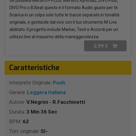
Se possiedi Merish5+ PLUS, Merish5 Xynthia2, DIVO Plus,
DIVO Pro o B.Beat questo è il formato Audio giusto per te.
Scarica in un colpo solo tutte le tracce separate in tonalità
originale, e gestiscile dal vivo con il tuo strumento M-Live
abilitato. Il progetto include Marker, Testi e Accordi per un
utilizzo live al massimo della maneggevolezza.
2,99 €
Caratteristiche
Interprete Originale:
Pooh
Genere:
Leggera Italiana
Autore:
V.Negrini - R.Facchinetti
Durata:
3 Min 36 Sec
BPM:
62
Ton. originale:
SI-