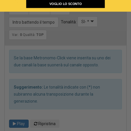
Scegli il canale per il CLICK
VOGLIO LO SCONTO
Stereo
Sinistra
Destra
SI- *
Tonalità:
Intro battendo il tempo
Var.:
0
Qualità:
TOP
Se la base Metronomo-Click viene inserita su uno dei
due canali la base suonerà sul canale opposto.
Suggerimento:
Le tonalità indicate con (*) non
subiranno alcuna transposizione durante la
generazione.
Play
Ripristina