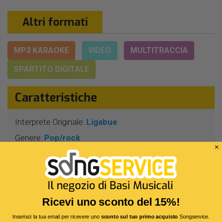
Altri formati
MP3 KARAOKE
VIDEO
MULTITRACCIA
SPARTITO DIGITALE
Caratteristiche
Interprete Originale:
Ligabue
Genere:
Pop/rock
Autore:
L.Ligabue
Durata:
3 Min 54 Sec
Segnatura:
4/4
Ricevi uno sconto del 15%!
BPM:
206
Tonalità:
LA
Inserisci la tua email per ricevere uno
sconto sul tuo primo acquisto
Songservice.