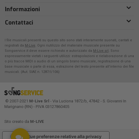
Informazioni
Contattaci
I file musicali presenti su questo sito sono stati interamente suonati, cantati e
registrati da
M-Live
. Ogni riutilizzo del materiale musicale presente su
Songservice.it deve essere richiesto e autorizzato da
M-Live srl
. Sono
espressamente vietati i seguenti utilizzi: estrapolazioni e rielaborazione di una
o più tracce MIDI o audio di un singolo brano musicale, registrazione di una
base musicale o parte di essa, estrazione del testo presente all'interno dei file
musicali. (Aut. SIAE n. 1287/I/106)
© 2007-2021
M-Live Srl
- Via Luciona 1872/b, 47842 - S. Giovanni In
Marignano (RN) - P.IVA 03127860405
Sito creato da
M-LIVE
Le tue preferenze relative alla privacy