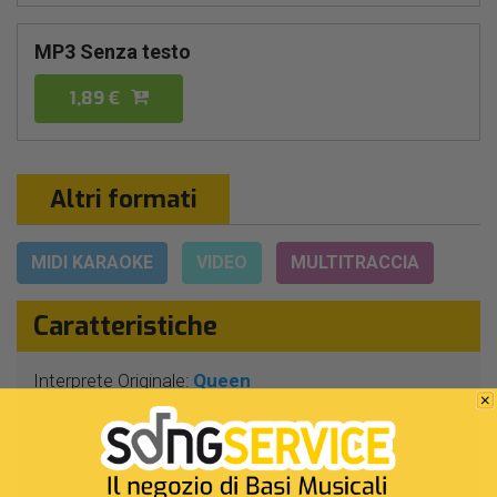
MP3 Senza testo
1,89 €
Altri formati
MIDI KARAOKE
VIDEO
MULTITRACCIA
Caratteristiche
Interprete Originale:
Queen
Genere:
Pop/rock
Autore:
B.May - F.Mercury - J.Deacon - R.Taylor
Durata:
3 Min 20 Sec