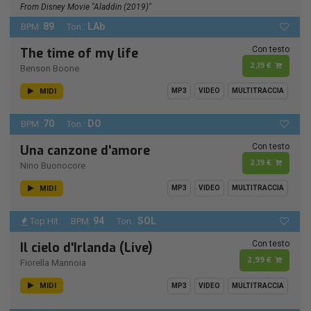
From Disney Movie "Aladdin (2019)"
89
LAb
BPM:
Ton.:
Con testo
The time of my life
2,19 €
Benson Boone
MIDI
MP3
VIDEO
MULTITRACCIA
70
DO
BPM:
Ton.:
Con testo
Una canzone d'amore
2,19 €
Nino Buonocore
MIDI
MP3
VIDEO
MULTITRACCIA
94
SOL
Top Hit
BPM:
Ton.:
Con testo
Il cielo d'Irlanda (Live)
2,99 €
Fiorella Mannoia
MIDI
MP3
VIDEO
MULTITRACCIA