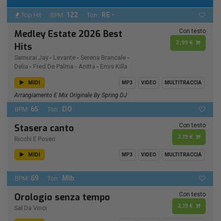
122
RE -
Top Hit
BPM:
Ton.:
Con testo
Medley Estate 2026 Best
2,99 €
Hits
Samurai Jay
-
Levante
-
Serena Brancale
-
Delia
-
Fred De Palma
-
Anitta
-
Emis Killa
MIDI
MP3
VIDEO
MULTITRACCIA
Arrangiamento E Mix Originale By Spring DJ
65
DO
BPM:
Ton.:
Con testo
Stasera canto
2,19 €
Ricchi E Poveri
MIDI
MP3
VIDEO
MULTITRACCIA
69
MIb
BPM:
Ton.:
Con testo
Orologio senza tempo
2,19 €
Sal Da Vinci