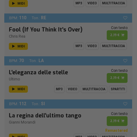
MIDI
MP3
VIDEO
MULTITRACCIA
110
RE
BPM:
Ton.:
Con testo
Fool (If You Think It's Over)
2,19 €
Chris Rea
MIDI
MP3
VIDEO
MULTITRACCIA
70
LA
BPM:
Ton.:
Con testo
L'eleganza delle stelle
2,19 €
Ultimo
MIDI
MP3
VIDEO
MULTITRACCIA
SPARTITI
112
SI
BPM:
Ton.:
Con testo
La regina dell'ultimo tango
2,19 €
Gianni Morandi
Remastered