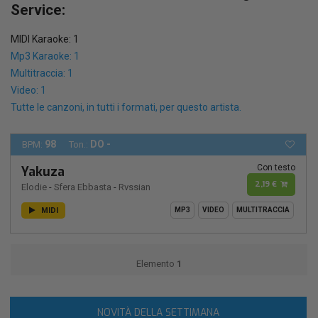
Service:
MIDI Karaoke: 1
Mp3 Karaoke: 1
Multitraccia: 1
Video: 1
Tutte le canzoni, in tutti i formati, per questo artista.
98
DO -
BPM:
Ton.:
Con testo
Yakuza
2,19 €
Elodie
-
Sfera Ebbasta
-
Rvssian
MIDI
MP3
VIDEO
MULTITRACCIA
Elemento
1
NOVITÀ DELLA SETTIMANA