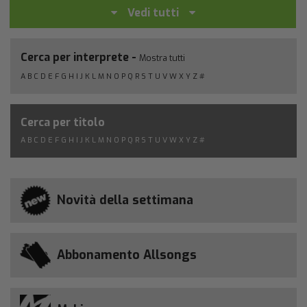
Vedi tutti
Cerca per interprete -
Mostra tutti
A
B
C
D
E
F
G
H
I
J
K
L
M
N
O
P
Q
R
S
T
U
V
W
X
Y
Z
#
Cerca per titolo
A
B
C
D
E
F
G
H
I
J
K
L
M
N
O
P
Q
R
S
T
U
V
W
X
Y
Z
#
Novità della settimana
Abbonamento Allsongs