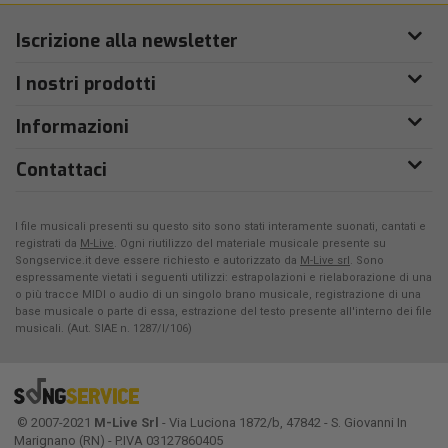
Iscrizione alla newsletter
I nostri prodotti
Informazioni
Contattaci
I file musicali presenti su questo sito sono stati interamente suonati, cantati e
registrati da
M-Live
. Ogni riutilizzo del materiale musicale presente su
Songservice.it deve essere richiesto e autorizzato da
M-Live srl
. Sono
espressamente vietati i seguenti utilizzi: estrapolazioni e rielaborazione di una
o più tracce MIDI o audio di un singolo brano musicale, registrazione di una
base musicale o parte di essa, estrazione del testo presente all'interno dei file
musicali. (Aut. SIAE n. 1287/I/106)
© 2007-2021
M-Live Srl
- Via Luciona 1872/b, 47842 - S. Giovanni In
Marignano (RN) - P.IVA 03127860405