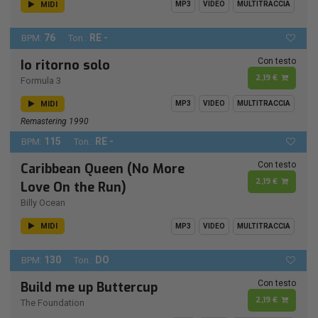
MIDI
MP3
VIDEO
MULTITRACCIA
76
RE -
BPM:
Ton.:
Con testo
Io ritorno solo
2,19 €
Formula 3
MIDI
MP3
VIDEO
MULTITRACCIA
Remastering 1990
115
RE -
BPM:
Ton.:
Con testo
Caribbean Queen (No More
2,19 €
Love On the Run)
Billy Ocean
MIDI
MP3
VIDEO
MULTITRACCIA
130
DO
BPM:
Ton.:
Con testo
Build me up Buttercup
2,19 €
The Foundation