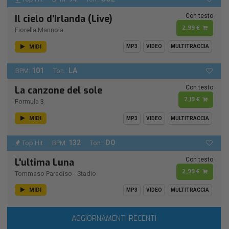
Con testo
Il cielo d'Irlanda (Live)
2,99 €
Fiorella Mannoia
MIDI
MP3
VIDEO
MULTITRACCIA
101
LA
BPM:
Ton.:
Con testo
La canzone del sole
2,19 €
Formula 3
MIDI
MP3
VIDEO
MULTITRACCIA
132
DO
Top Hit
BPM:
Ton.:
Con testo
L'ultima Luna
2,99 €
Tommaso Paradiso
-
Stadio
MIDI
MP3
VIDEO
MULTITRACCIA
AGGIORNAMENTI RECENTI