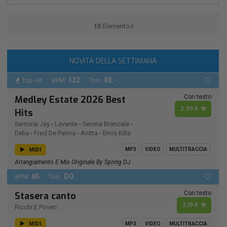
15
Elemento/i
NOVITÀ DELLA SETTIMANA
122
RE -
Top Hit
BPM:
Ton.:
Con testo
Medley Estate 2026 Best
2,99 €
Hits
Samurai Jay
-
Levante
-
Serena Brancale
-
Delia
-
Fred De Palma
-
Anitta
-
Emis Killa
MIDI
MP3
VIDEO
MULTITRACCIA
Arrangiamento E Mix Originale By Spring DJ
65
DO
BPM:
Ton.:
Con testo
Stasera canto
2,19 €
Ricchi E Poveri
MIDI
MP3
VIDEO
MULTITRACCIA