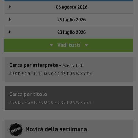
06 agosto 2026
29 luglio 2026
23 luglio 2026
Vedi tutti
Cerca per interprete -
Mostra tutti
A
B
C
D
E
F
G
H
I
J
K
L
M
N
O
P
Q
R
S
T
U
V
W
X
Y
Z
#
Cerca per titolo
A
B
C
D
E
F
G
H
I
J
K
L
M
N
O
P
Q
R
S
T
U
V
W
X
Y
Z
#
Novità della settimana