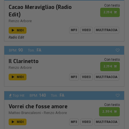
Con testo
Cacao Meravigliao (Radio
2,19 €
Edit)
Renzo Arbore
MIDI
MP3
VIDEO
MULTITRACCIA
Radio Edit
90
FA
BPM:
Ton.:
Con testo
Il Clarinetto
2,19 €
Renzo Arbore
MIDI
MP3
VIDEO
MULTITRACCIA
140
FA
Top Hit
BPM:
Ton.:
Con testo
Vorrei che fosse amore
2,99 €
Matteo Brancaleoni
-
Renzo Arbore
MIDI
MP3
VIDEO
MULTITRACCIA