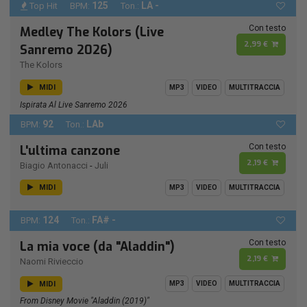
125
LA -
Top Hit
BPM:
Ton.:
Con testo
Medley The Kolors (Live
2,99 €
Sanremo 2026)
The Kolors
MIDI
MP3
VIDEO
MULTITRACCIA
Ispirata Al Live Sanremo 2026
92
LAb
BPM:
Ton.:
Con testo
L'ultima canzone
2,19 €
Biagio Antonacci
-
Juli
MIDI
MP3
VIDEO
MULTITRACCIA
124
FA# -
BPM:
Ton.:
Con testo
La mia voce (da "Aladdin")
2,19 €
Naomi Rivieccio
MIDI
MP3
VIDEO
MULTITRACCIA
From Disney Movie "Aladdin (2019)"