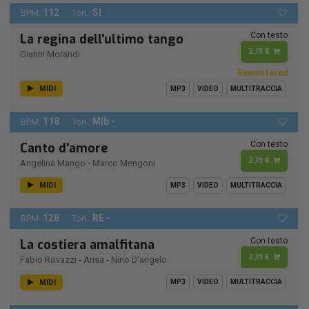
112
SI
BPM:
Ton.:
Con testo
La regina dell'ultimo tango
2,19 €
Gianni Morandi
Remastered
MIDI
MP3
VIDEO
MULTITRACCIA
118
MIb -
BPM:
Ton.:
Con testo
Canto d'amore
2,19 €
Angelina Mango
-
Marco Mengoni
MIDI
MP3
VIDEO
MULTITRACCIA
128
RE -
BPM:
Ton.:
Con testo
La costiera amalfitana
2,19 €
Fabio Rovazzi
-
Arisa
-
Nino D'angelo
MIDI
MP3
VIDEO
MULTITRACCIA