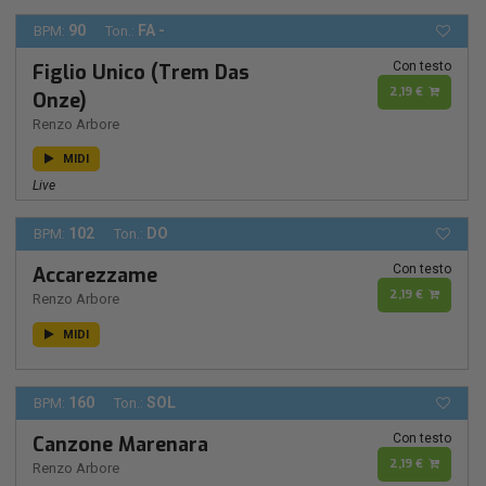
90
FA -
BPM:
Ton.:
Con testo
Figlio Unico (Trem Das
2,19 €
Onze)
Renzo Arbore
MIDI
Live
102
DO
BPM:
Ton.:
Con testo
Accarezzame
2,19 €
Renzo Arbore
MIDI
160
SOL
BPM:
Ton.:
Con testo
Canzone Marenara
2,19 €
Renzo Arbore