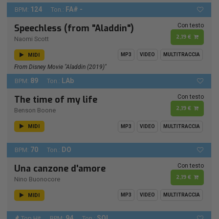
124
FA# -
BPM:
Ton.:
Con testo
Speechless (from "Aladdin")
2,19 €
Naomi Scott
MIDI
MP3
VIDEO
MULTITRACCIA
From Disney Movie "Aladdin (2019)"
89
LAb
BPM:
Ton.:
Con testo
The time of my life
2,19 €
Benson Boone
MIDI
MP3
VIDEO
MULTITRACCIA
70
DO
BPM:
Ton.:
Con testo
Una canzone d'amore
2,19 €
Nino Buonocore
MIDI
MP3
VIDEO
MULTITRACCIA
94
SOL
Top Hit
BPM:
Ton.: