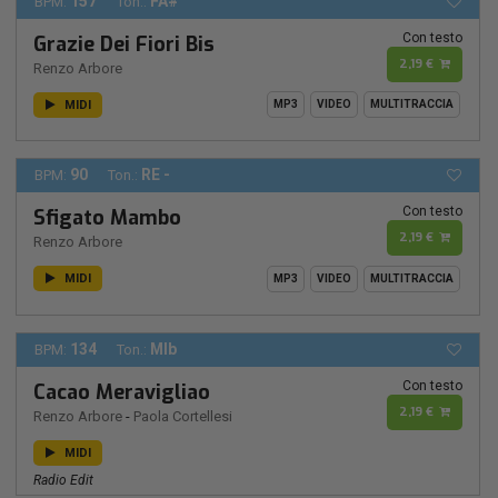
157
FA#
BPM:
Ton.:
Con testo
Grazie Dei Fiori Bis
2,19 €
Renzo Arbore
MIDI
MP3
VIDEO
MULTITRACCIA
90
RE -
BPM:
Ton.:
Con testo
Sfigato Mambo
2,19 €
Renzo Arbore
MIDI
MP3
VIDEO
MULTITRACCIA
134
MIb
BPM:
Ton.:
Con testo
Cacao Meravigliao
2,19 €
Renzo Arbore
-
Paola Cortellesi
MIDI
Radio Edit