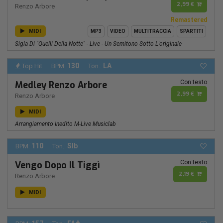
2,99 €
Renzo Arbore
Remastered
MIDI
MP3
VIDEO
MULTITRACCIA
SPARTITI
Sigla Di "quelli Della Notte" - Live - Un Semitono Sotto L'originale
130
LA
Top Hit
BPM:
Ton.:
Con testo
Medley Renzo Arbore
2,99 €
Renzo Arbore
MIDI
Arrangiamento Inedito M-Live Musiclab
110
SIb
BPM:
Ton.:
Con testo
Vengo Dopo Il Tiggì
2,19 €
Renzo Arbore
MIDI