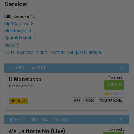
Service:
MIDI Karaoke: 15
Mp3 Karaoke: 8
Multitraccia: 8
Spartiti Digitali: 1
Video: 9
Tutte le canzoni, in tutti i formati, per questo artista.
86
SOL
BPM:
Ton.:
Con testo
Il Materasso
2,19 €
Renzo Arbore
Remastered
MIDI
MP3
VIDEO
MULTITRACCIA
134
LA
Top Hit
BPM:
Ton.:
Con testo
Ma La Notte No (Live)