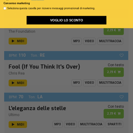
Consenso marketing
Seleziona questa casella per ricevere messaggi promozionali di marketing.
130
DO
BPM:
Ton.:
VOGLIO LO SCONTO
Con testo
Build me up Buttercup
2,19 €
The Foundation
MIDI
MP3
VIDEO
MULTITRACCIA
110
RE
BPM:
Ton.:
Con testo
Fool (If You Think It's Over)
2,19 €
Chris Rea
MIDI
MP3
VIDEO
MULTITRACCIA
70
LA
BPM:
Ton.:
Con testo
L'eleganza delle stelle
2,19 €
Ultimo
MIDI
MP3
VIDEO
MULTITRACCIA
SPARTITI