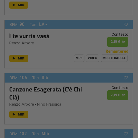
MIDI
90
LA -
BPM:
Ton.:
Con testo
Ì te vurria vasà
2,19 €
Renzo Arbore
Remastered
MIDI
MP3
VIDEO
MULTITRACCIA
106
SIb
BPM:
Ton.:
Con testo
Canzone Esagerata (C'è Chi
2,19 €
Cià)
Renzo Arbore
-
Nino Frassica
MIDI
132
MIb
BPM:
Ton.: