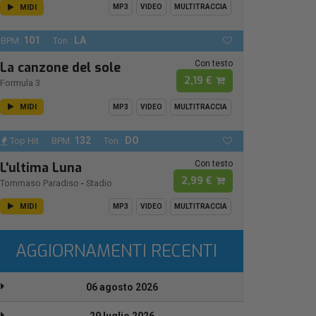
MIDI
MP3
VIDEO
MULTITRACCIA
101
LA
BPM:
Ton.:
Con testo
La canzone del sole
2,19 €
Formula 3
MIDI
MP3
VIDEO
MULTITRACCIA
132
DO
Top Hit
BPM:
Ton.:
Con testo
L'ultima Luna
2,99 €
Tommaso Paradiso
-
Stadio
MIDI
MP3
VIDEO
MULTITRACCIA
AGGIORNAMENTI RECENTI
06 agosto 2026
29 luglio 2026