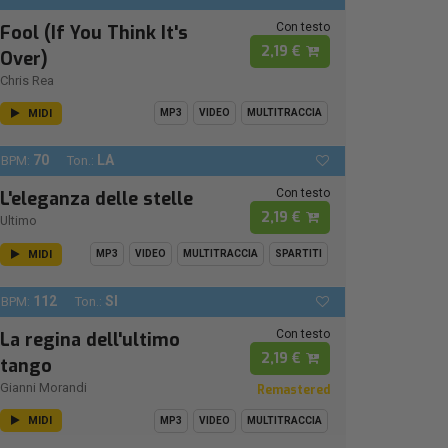
Con testo
Fool (If You Think It's
2,19 €
Over)
Chris Rea
MIDI
MP3
VIDEO
MULTITRACCIA
70
LA
BPM:
Ton.:
Con testo
L'eleganza delle stelle
2,19 €
Ultimo
MIDI
MP3
VIDEO
MULTITRACCIA
SPARTITI
112
SI
BPM:
Ton.:
Con testo
La regina dell'ultimo
2,19 €
tango
Gianni Morandi
Remastered
MIDI
MP3
VIDEO
MULTITRACCIA