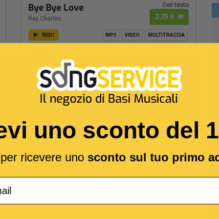
Con testo
Bye Bye Love
2,19 €
Ray Charles
MIDI
MP3
VIDEO
MULTITRACCIA
Originale
1
a
16
su un totale di
20
2
evi uno sconto del 
l per ricevere uno
sconto sul tuo primo a