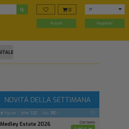
0
IT
Accedi
Registrati
GITALE
NOVITÀ DELLA SETTIMANA
122
RE -
Top Hit
BPM:
Ton.:
Con testo
Medley Estate 2026