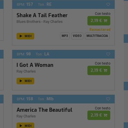
157
RE
BPM:
Ton.:
Con testo
Shake A Tail Feather
2,19 €
Blues Brothers
-
Ray Charles
Remastered
MIDI
MP3
VIDEO
MULTITRACCIA
98
LA
BPM:
Ton.:
Con testo
I Got A Woman
2,19 €
Ray Charles
MIDI
158
MIb
BPM:
Ton.:
Con testo
America The Beautiful
2,19 €
Ray Charles
MIDI