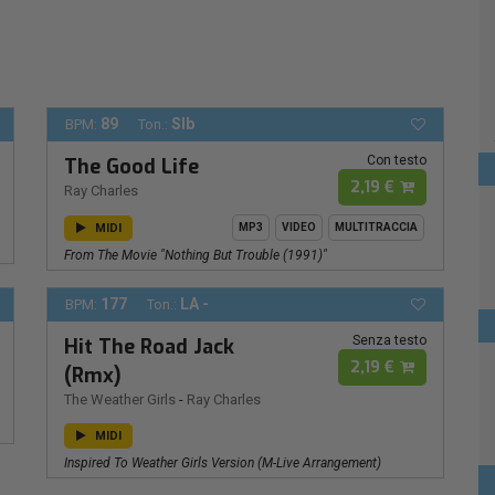
89
SIb
BPM:
Ton.:
Con testo
The Good Life
2,19 €
Ray Charles
MIDI
MP3
VIDEO
MULTITRACCIA
From The Movie "Nothing But Trouble (1991)"
177
LA -
BPM:
Ton.:
Senza testo
Hit The Road Jack
2,19 €
(Rmx)
The Weather Girls
-
Ray Charles
MIDI
Inspired To Weather Girls Version (M-Live Arrangement)