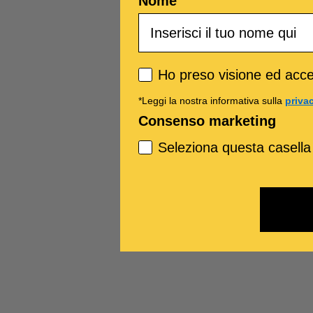
Nome
Privacy policy
Ho preso visione ed accet
*Leggi la nostra informativa sulla
priva
Consenso marketing
Seleziona questa casella