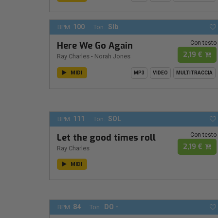
100
SIb
BPM:
Ton.:
Con testo
Here We Go Again
2,19 €
Ray Charles
-
Norah Jones
MIDI
MP3
VIDEO
MULTITRACCIA
111
SOL
BPM:
Ton.:
Con testo
Let the good times roll
2,19 €
Ray Charles
MIDI
84
DO -
BPM:
Ton.: