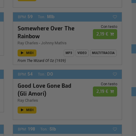
59
MIb
BPM:
Ton.:
Con testo
Somewhere Over The
2,19 €
Rainbow
Ray Charles
-
Johnny Mathis
MIDI
MP3
VIDEO
MULTITRACCIA
From The Wizard Of Oz (1939)
54
DO
BPM:
Ton.:
Con testo
Good Love Gone Bad
2,19 €
(Gli Amori)
Ray Charles
MIDI
198
SIb
BPM:
Ton.: