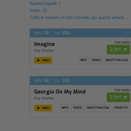
Spartiti Digitali: 1
Video: 12
Tutte le canzoni, in tutti i formati, per questo artista.
58
REb
BPM:
Ton.:
Con testo
Imagine
2,19 €
Ray Charles
MIDI
MP3
VIDEO
MULTITRACCIA
64
SOL
BPM:
Ton.:
Con testo
Georgia On My Mind
2,19 €
Ray Charles
MIDI
MP3
VIDEO
MULTITRACCIA
SPARTITI