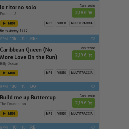
Con testo
Io ritorno solo
2,19 €
Formula 3
MIDI
MP3
VIDEO
MULTITRACCIA
Remastering 1990
115
RE -
BPM:
Ton.:
Con testo
Caribbean Queen (No
2,19 €
More Love On the Run)
Billy Ocean
MIDI
MP3
VIDEO
MULTITRACCIA
130
DO
BPM:
Ton.:
Con testo
Build me up Buttercup
2,19 €
The Foundation
MIDI
MP3
VIDEO
MULTITRACCIA
110
RE
BPM:
Ton.: