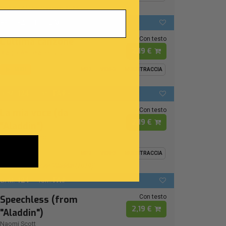
Ispirata Al Live Sanremo 2026
92
LAb
BPM:
Ton.:
Con testo
L'ultima canzone
2,19 €
Biagio Antonacci
-
Juli
MIDI
MP3
VIDEO
MULTITRACCIA
124
FA# -
BPM:
Ton.:
Con testo
La mia voce (da
2,19 €
"Aladdin")
Naomi Rivieccio
MIDI
MP3
VIDEO
MULTITRACCIA
From Disney Movie "Aladdin (2019)"
124
FA# -
BPM:
Ton.:
Con testo
Speechless (from
2,19 €
"Aladdin")
Naomi Scott