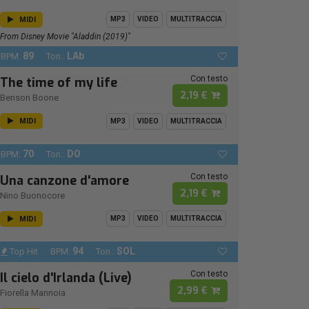
MIDI
MP3
VIDEO
MULTITRACCIA
From Disney Movie "Aladdin (2019)"
89
LAb
BPM:
Ton.:
Con testo
The time of my life
2,19 €
Benson Boone
MIDI
MP3
VIDEO
MULTITRACCIA
70
DO
BPM:
Ton.:
Con testo
Una canzone d'amore
2,19 €
Nino Buonocore
MIDI
MP3
VIDEO
MULTITRACCIA
94
SOL
Top Hit
BPM:
Ton.:
Con testo
Il cielo d'Irlanda (Live)
2,99 €
Fiorella Mannoia