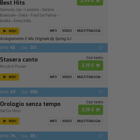
2,99 €
Best Hits
Samurai Jay
-
Levante
-
Serena
Brancale
-
Delia
-
Fred De Palma
-
Anitta
-
Emis Killa
MIDI
MP3
VIDEO
MULTITRACCIA
Arrangiamento E Mix Originale By Spring DJ
65
DO
BPM:
Ton.:
Con testo
Stasera canto
2,19 €
Ricchi E Poveri
MIDI
MP3
VIDEO
MULTITRACCIA
69
MIb
BPM:
Ton.:
Con testo
Orologio senza tempo
2,19 €
Sal Da Vinci
MIDI
MP3
VIDEO
MULTITRACCIA
76
RE -
BPM:
Ton.: