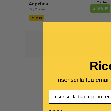
Con testo
Angelina
2,19 €
Ray Charles
MIDI
Elementi da
1
Ric
Inserisci la tua emai
Email