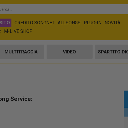
SITO
CREDITO SONGNET
ALLSONGS
PLUG-IN
NOVITÀ
C
M-LIVE SHOP
MULTITRACCIA
VIDEO
SPARTITO DI
ong Service: