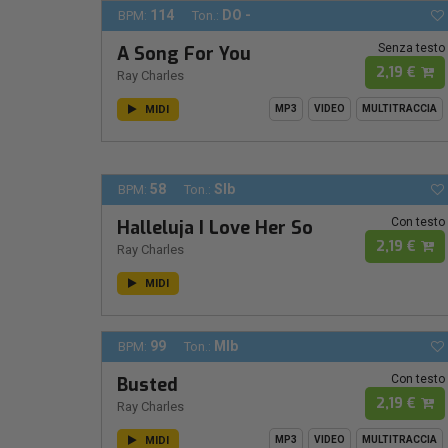
114
DO -
BPM:
Ton.:
Senza testo
A Song For You
2,19 €
Ray Charles
MIDI
MP3
VIDEO
MULTITRACCIA
58
SIb
BPM:
Ton.:
Con testo
Halleluja I Love Her So
2,19 €
Ray Charles
MIDI
99
MIb
BPM:
Ton.:
Con testo
Busted
2,19 €
Ray Charles
MIDI
MP3
VIDEO
MULTITRACCIA