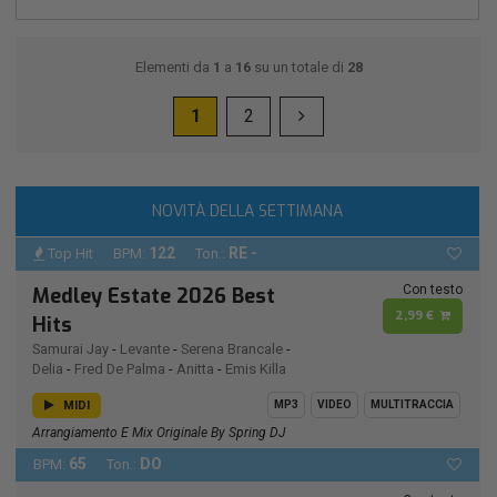
Elementi da
1
a
16
su un totale di
28
1
2
NOVITÀ DELLA SETTIMANA
122
RE -
Top Hit
BPM:
Ton.:
Con testo
Medley Estate 2026 Best
2,99 €
Hits
Samurai Jay
-
Levante
-
Serena Brancale
-
Delia
-
Fred De Palma
-
Anitta
-
Emis Killa
MIDI
MP3
VIDEO
MULTITRACCIA
Arrangiamento E Mix Originale By Spring DJ
65
DO
BPM:
Ton.: