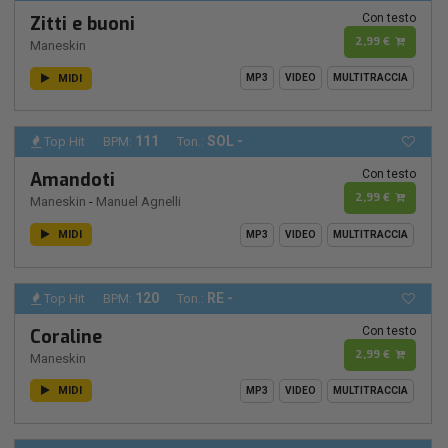
Con testo
Zitti e buoni
2,99 €
Maneskin
MIDI
MP3
VIDEO
MULTITRACCIA
111
SOL -
Top Hit
BPM:
Ton.:
Con testo
Amandoti
2,99 €
Maneskin
-
Manuel Agnelli
MIDI
MP3
VIDEO
MULTITRACCIA
120
RE -
Top Hit
BPM:
Ton.:
Con testo
Coraline
2,99 €
Maneskin
MIDI
MP3
VIDEO
MULTITRACCIA