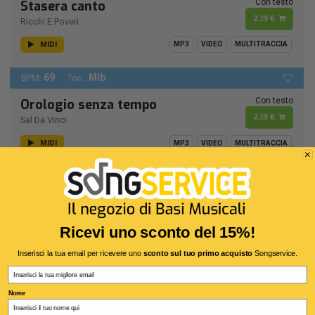
Con testo
Stasera canto
2,19 €
Ricchi E Poveri
MIDI
MP3
VIDEO
MULTITRACCIA
69
MIb
BPM:
Ton.:
Con testo
Orologio senza tempo
2,19 €
Sal Da Vinci
MIDI
MP3
VIDEO
MULTITRACCIA
76
RE -
BPM:
Ton.:
Con testo
Io ritorno solo
2,19 €
Formula 3
Ricevi uno sconto del 15%!
MIDI
MP3
VIDEO
MULTITRACCIA
Inserisci la tua email per ricevere uno
sconto sul tuo primo acquisto
Songservice.
Remastering 1990
Email
115
RE -
BPM:
Ton.:
Nome
Con testo
Caribbean Queen (No More