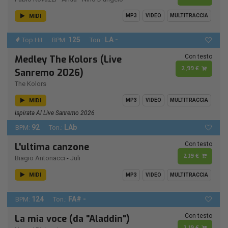
MIDI
MP3
VIDEO
MULTITRACCIA
125
LA -
Top Hit
BPM:
Ton.:
Con testo
Medley The Kolors (Live
2,99 €
Sanremo 2026)
The Kolors
MIDI
MP3
VIDEO
MULTITRACCIA
Ispirata Al Live Sanremo 2026
92
LAb
BPM:
Ton.:
Con testo
L'ultima canzone
2,19 €
Biagio Antonacci
-
Juli
MIDI
MP3
VIDEO
MULTITRACCIA
124
FA# -
BPM:
Ton.:
Con testo
La mia voce (da "Aladdin")
2,19 €