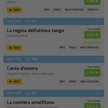
2,19 €
Ultimo
MIDI
MP3
VIDEO
MULTITRACCIA
SPARTITI
112
SI
BPM:
Ton.:
Con testo
La regina dell'ultimo tango
2,19 €
Gianni Morandi
Remastered
MIDI
MP3
VIDEO
MULTITRACCIA
118
MIb -
BPM:
Ton.:
Con testo
Canto d'amore
2,19 €
Angelina Mango
-
Marco Mengoni
MIDI
MP3
VIDEO
MULTITRACCIA
128
RE -
BPM:
Ton.:
Con testo
La costiera amalfitana
2,19 €
Fabio Rovazzi
-
Arisa
-
Nino D'angelo