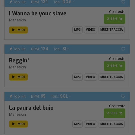
131
DO# -
Top Hit
BPM:
Ton.:
Con testo
I Wanna be your slave
2,99 €
Maneskin
MIDI
MP3
VIDEO
MULTITRACCIA
134
SI -
Top Hit
BPM:
Ton.:
Con testo
Beggin'
2,99 €
Maneskin
MIDI
MP3
VIDEO
MULTITRACCIA
95
SOL -
Top Hit
BPM:
Ton.:
Con testo
La paura del buio
2,99 €
Maneskin
MIDI
MP3
VIDEO
MULTITRACCIA