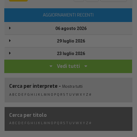
AGGIORNAMENTI RECENTI
06 agosto 2026
29 luglio 2026
23 luglio 2026
Vedi tutti
Cerca per interprete -
Mostra tutti
A
B
C
D
E
F
G
H
I
J
K
L
M
N
O
P
Q
R
S
T
U
V
W
X
Y
Z
#
Cerca per titolo
A
B
C
D
E
F
G
H
I
J
K
L
M
N
O
P
Q
R
S
T
U
V
W
X
Y
Z
#