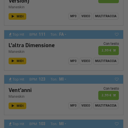
Version)
Maneskin
MIDI
MP3
VIDEO
MULTITRACCIA
111
FA -
Top Hit
BPM:
Ton.:
Con testo
L'altra Dimensione
2,99 €
Maneskin
MIDI
MP3
VIDEO
MULTITRACCIA
123
MI -
Top Hit
BPM:
Ton.:
Con testo
Vent'anni
2,99 €
Maneskin
MIDI
MP3
VIDEO
MULTITRACCIA
103
MI -
Top Hit
BPM:
Ton.: