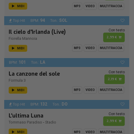
MIDI
MP3
VIDEO
MULTITRACCIA
94
SOL
Top Hit
BPM:
Ton.:
Con testo
Il cielo d'Irlanda (Live)
2,99 €
Fiorella Mannoia
MIDI
MP3
VIDEO
MULTITRACCIA
101
LA
BPM:
Ton.:
Con testo
La canzone del sole
2,19 €
Formula 3
MIDI
MP3
VIDEO
MULTITRACCIA
132
DO
Top Hit
BPM:
Ton.:
Con testo
L'ultima Luna
2,99 €
Tommaso Paradiso
-
Stadio
MIDI
MP3
VIDEO
MULTITRACCIA