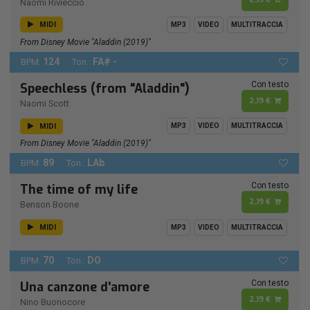
Naomi Rivieccio
MIDI
MP3
VIDEO
MULTITRACCIA
From Disney Movie "Aladdin (2019)"
124
FA# -
BPM:
Ton.:
Con testo
Speechless (from "Aladdin")
2,19 €
Naomi Scott
MIDI
MP3
VIDEO
MULTITRACCIA
From Disney Movie "Aladdin (2019)"
89
LAb
BPM:
Ton.:
Con testo
The time of my life
2,19 €
Benson Boone
MIDI
MP3
VIDEO
MULTITRACCIA
70
DO
BPM:
Ton.:
Con testo
Una canzone d'amore
2,19 €
Nino Buonocore