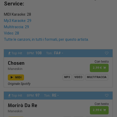
Service:
MIDI Karaoke: 28
Mp3 Karaoke: 29
Multitraccia: 29
Video: 28
Tutte le canzoni, in tutti i formati, per questo artista.
108
FA# -
Top Hit
BPM:
Ton.:
Con testo
Chosen
2,99 €
Maneskin
MIDI
MP3
VIDEO
MULTITRACCIA
Originale Spotify
97
RE -
Top Hit
BPM:
Ton.:
Con testo
Morirò Da Re
2,99 €
Maneskin