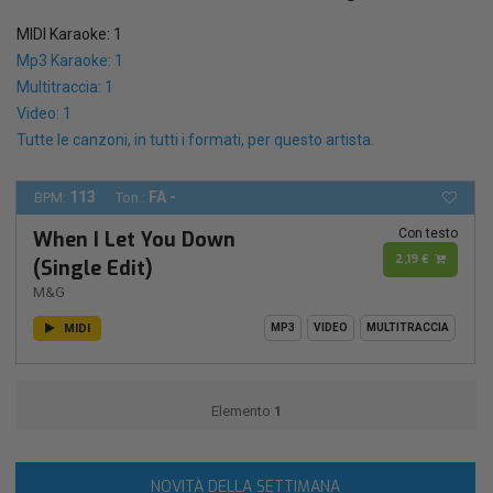
MIDI Karaoke: 1
Mp3 Karaoke: 1
Multitraccia: 1
Video: 1
Tutte le canzoni, in tutti i formati, per questo artista.
113
FA -
BPM:
Ton.:
Con testo
When I Let You Down
2,19 €
(Single Edit)
M&G
MIDI
MP3
VIDEO
MULTITRACCIA
Elemento
1
NOVITÀ DELLA SETTIMANA