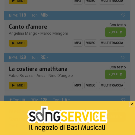
MIDI
MP3
VIDEO
MULTITRACCIA
118
MIb -
BPM:
Ton.:
Con testo
Canto d'amore
2,19 €
Angelina Mango
-
Marco Mengoni
MIDI
MP3
VIDEO
MULTITRACCIA
128
RE -
BPM:
Ton.:
Con testo
La costiera amalfitana
2,19 €
Fabio Rovazzi
-
Arisa
-
Nino D'angelo
MIDI
MP3
VIDEO
MULTITRACCIA
125
LA -
Top Hit
BPM:
Ton.:
Con testo
Medley The Kolors (Live
2,99 €
Sanremo 2026)
The Kolors