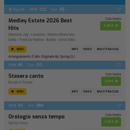
122
RE -
Top Hit
BPM:
Ton.:
Con testo
Medley Estate 2026 Best
2,99 €
Hits
Samurai Jay
-
Levante
-
Serena Brancale
-
Delia
-
Fred De Palma
-
Anitta
-
Emis Killa
MIDI
MP3
VIDEO
MULTITRACCIA
Arrangiamento E Mix Originale By Spring DJ
65
DO
BPM:
Ton.:
Con testo
Stasera canto
2,19 €
Ricchi E Poveri
MIDI
MP3
VIDEO
MULTITRACCIA
69
MIb
BPM:
Ton.:
Con testo
Orologio senza tempo
2,19 €
Sal Da Vinci