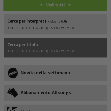
Vedi tutti
Cerca per interprete -
Mostra tutti
A
B
C
D
E
F
G
H
I
J
K
L
M
N
O
P
Q
R
S
T
U
V
W
X
Y
Z
#
Cerca per titolo
A
B
C
D
E
F
G
H
I
J
K
L
M
N
O
P
Q
R
S
T
U
V
W
X
Y
Z
#
Novità della settimana
Abbonamento Allsongs