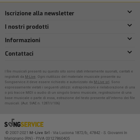
Iscrizione alla newsletter
I nostri prodotti
Informazioni
Contattaci
I file musicali presenti su questo sito sono stati interamente suonati, cantati e
registrati da
M-Live
. Ogni riutilizzo del materiale musicale presente su
Songservice.it deve essere richiesto e autorizzato da
M-Live srl
. Sono
espressamente vietati i seguenti utilizzi: estrapolazioni e rielaborazione di una
o più tracce MIDI o audio di un singolo brano musicale, registrazione di una
base musicale o parte di essa, estrazione del testo presente all'interno dei file
musicali. (Aut. SIAE n. 1287/I/106)
© 2007-2021
M-Live Srl
- Via Luciona 1872/b, 47842 - S. Giovanni In
Marignano (RN) - P.IVA 03127860405