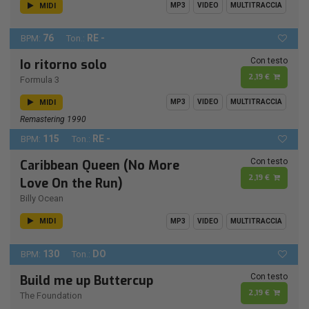
MIDI
MP3
VIDEO
MULTITRACCIA
76
RE -
BPM:
Ton.:
Con testo
Io ritorno solo
2,19 €
Formula 3
MIDI
MP3
VIDEO
MULTITRACCIA
Remastering 1990
115
RE -
BPM:
Ton.:
Con testo
Caribbean Queen (No More
2,19 €
Love On the Run)
Billy Ocean
MIDI
MP3
VIDEO
MULTITRACCIA
130
DO
BPM:
Ton.:
Con testo
Build me up Buttercup
2,19 €
The Foundation