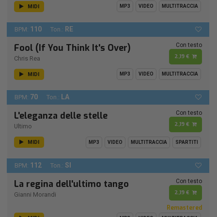
MIDI
MP3
VIDEO
MULTITRACCIA
110
RE
BPM:
Ton.:
Con testo
Fool (If You Think It's Over)
2,19 €
Chris Rea
MIDI
MP3
VIDEO
MULTITRACCIA
70
LA
BPM:
Ton.:
Con testo
L'eleganza delle stelle
2,19 €
Ultimo
MIDI
MP3
VIDEO
MULTITRACCIA
SPARTITI
112
SI
BPM:
Ton.:
Con testo
La regina dell'ultimo tango
2,19 €
Gianni Morandi
Remastered