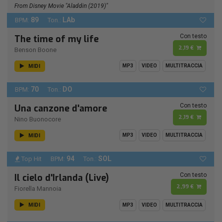
From Disney Movie "Aladdin (2019)"
89
LAb
BPM:
Ton.:
Con testo
The time of my life
2,19 €
Benson Boone
MIDI
MP3
VIDEO
MULTITRACCIA
70
DO
BPM:
Ton.:
Con testo
Una canzone d'amore
2,19 €
Nino Buonocore
MIDI
MP3
VIDEO
MULTITRACCIA
94
SOL
Top Hit
BPM:
Ton.:
Con testo
Il cielo d'Irlanda (Live)
2,99 €
Fiorella Mannoia
MIDI
MP3
VIDEO
MULTITRACCIA