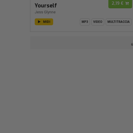
2,19 €
Yourself
Jess Glynne
MIDI
MP3
VIDEO
MULTITRACCIA
6