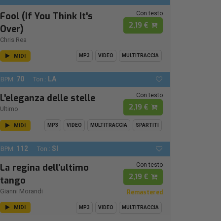
Con testo
Fool (If You Think It's
2,19 €
Over)
Chris Rea
MIDI
MP3
VIDEO
MULTITRACCIA
70
LA
BPM:
Ton.:
Con testo
L'eleganza delle stelle
2,19 €
Ultimo
MIDI
MP3
VIDEO
MULTITRACCIA
SPARTITI
112
SI
BPM:
Ton.:
Con testo
La regina dell'ultimo
2,19 €
tango
Gianni Morandi
Remastered
MIDI
MP3
VIDEO
MULTITRACCIA