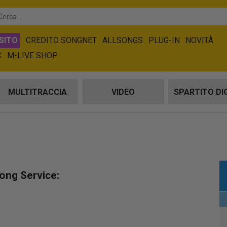
SITO
CREDITO SONGNET
ALLSONGS
PLUG-IN
NOVITÀ
C
M-LIVE SHOP
MULTITRACCIA
VIDEO
SPARTITO DI
Song Service: