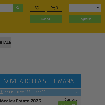
0
IT
Accedi
Registrati
GITALE
NOVITÀ DELLA SETTIMANA
122
RE -
Top Hit
BPM:
Ton.:
Con testo
Medley Estate 2026