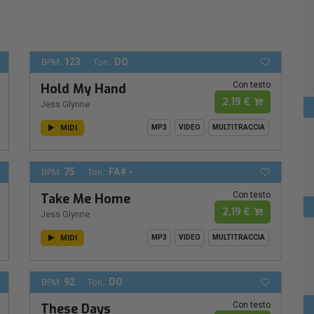
123
DO
BPM:
Ton.:
Con testo
Hold My Hand
2,19 €
Jess Glynne
MIDI
MP3
VIDEO
MULTITRACCIA
75
FA# -
BPM:
Ton.:
Con testo
Take Me Home
2,19 €
Jess Glynne
MIDI
MP3
VIDEO
MULTITRACCIA
92
DO
BPM:
Ton.:
Con testo
These Days