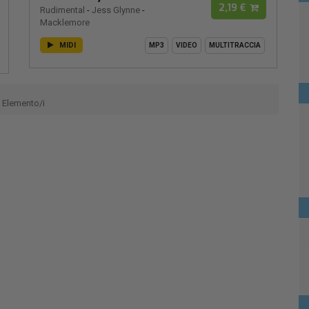
2,19 €
Rudimental
-
Jess Glynne
-
Macklemore
MIDI
MP3
VIDEO
MULTITRACCIA
Elemento/i