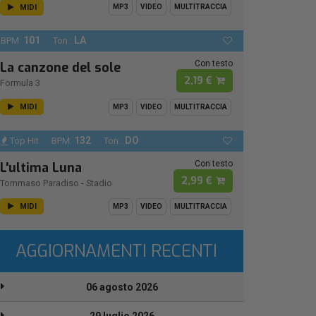
MIDI
MP3
VIDEO
MULTITRACCIA
101
LA
BPM:
Ton.:
Con testo
La canzone del sole
2,19 €
Formula 3
MIDI
MP3
VIDEO
MULTITRACCIA
132
DO
Top Hit
BPM:
Ton.:
Con testo
L'ultima Luna
2,99 €
Tommaso Paradiso
-
Stadio
MIDI
MP3
VIDEO
MULTITRACCIA
AGGIORNAMENTI RECENTI
06 agosto 2026
29 luglio 2026