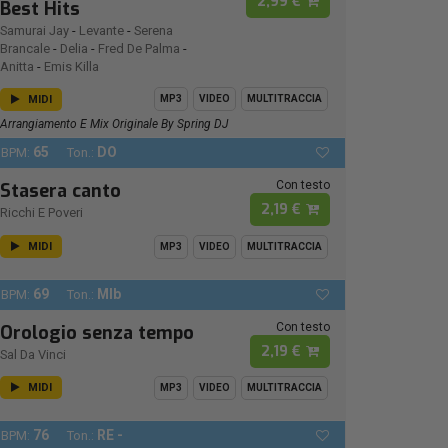
2,99 €
Best Hits
Samurai Jay
-
Levante
-
Serena
Brancale
-
Delia
-
Fred De Palma
-
Anitta
-
Emis Killa
MIDI
MP3
VIDEO
MULTITRACCIA
Arrangiamento E Mix Originale By Spring DJ
65
DO
BPM:
Ton.:
Con testo
Stasera canto
2,19 €
Ricchi E Poveri
MIDI
MP3
VIDEO
MULTITRACCIA
69
MIb
BPM:
Ton.:
Con testo
Orologio senza tempo
2,19 €
Sal Da Vinci
MIDI
MP3
VIDEO
MULTITRACCIA
76
RE -
BPM:
Ton.: