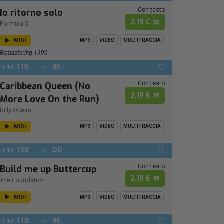
Con testo
Io ritorno solo
2,19 €
Formula 3
MIDI
MP3
VIDEO
MULTITRACCIA
Remastering 1990
115
RE -
BPM:
Ton.:
Con testo
Caribbean Queen (No
2,19 €
More Love On the Run)
Billy Ocean
MIDI
MP3
VIDEO
MULTITRACCIA
130
DO
BPM:
Ton.:
Con testo
Build me up Buttercup
2,19 €
The Foundation
MIDI
MP3
VIDEO
MULTITRACCIA
110
RE
BPM:
Ton.: