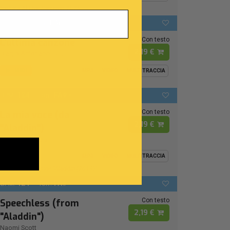
Ispirata Al Live Sanremo 2026
92
LAb
BPM:
Ton.:
Con testo
L'ultima canzone
2,19 €
Biagio Antonacci
-
Juli
MIDI
MP3
VIDEO
MULTITRACCIA
124
FA# -
BPM:
Ton.:
Con testo
La mia voce (da
2,19 €
"Aladdin")
Naomi Rivieccio
MIDI
MP3
VIDEO
MULTITRACCIA
From Disney Movie "Aladdin (2019)"
124
FA# -
BPM:
Ton.:
Con testo
Speechless (from
2,19 €
"Aladdin")
Naomi Scott