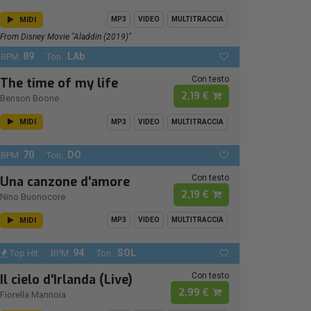
MIDI
MP3
VIDEO
MULTITRACCIA
From Disney Movie "Aladdin (2019)"
89
LAb
BPM:
Ton.:
Con testo
The time of my life
2,19 €
Benson Boone
MIDI
MP3
VIDEO
MULTITRACCIA
70
DO
BPM:
Ton.:
Con testo
Una canzone d'amore
2,19 €
Nino Buonocore
MIDI
MP3
VIDEO
MULTITRACCIA
94
SOL
Top Hit
BPM:
Ton.:
Con testo
Il cielo d'Irlanda (Live)
2,99 €
Fiorella Mannoia