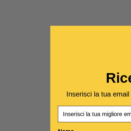
Ric
Inserisci la tua emai
Email