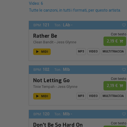
Video: 6
Tutte le canzoni, in tutti i formati, per questo artista.
121
LAb -
BPM:
Ton.:
Con testo
Rather Be
2,19 €
Clean Bandit
-
Jess Glynne
MIDI
MP3
VIDEO
MULTITRACCIA
102
MIb
BPM:
Ton.:
Con testo
Not Letting Go
2,19 €
Tinie Tempah
-
Jess Glynne
MIDI
MP3
VIDEO
MULTITRACCIA
120
MIb -
BPM:
Ton.:
Con testo
Don't Be So Hard On