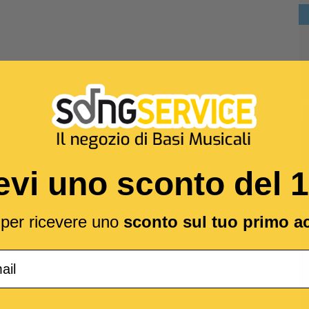
evi uno sconto del 
l per ricevere uno
sconto sul tuo primo a