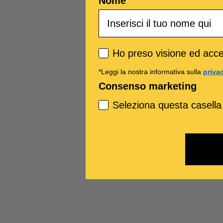
Nome
Privacy policy
Ho preso visione ed accet
*Leggi la nostra informativa sulla
priva
Consenso marketing
Seleziona questa casella