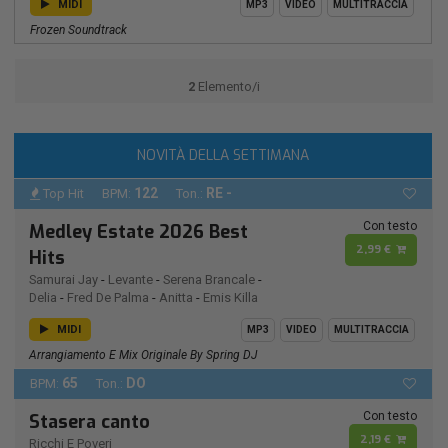
MIDI
MP3
VIDEO
MULTITRACCIA
Frozen Soundtrack
2
Elemento/i
NOVITÀ DELLA SETTIMANA
122
RE -
Top Hit
BPM:
Ton.:
Con testo
Medley Estate 2026 Best
2,99 €
Hits
Samurai Jay
-
Levante
-
Serena Brancale
-
Delia
-
Fred De Palma
-
Anitta
-
Emis Killa
MIDI
MP3
VIDEO
MULTITRACCIA
Arrangiamento E Mix Originale By Spring DJ
65
DO
BPM:
Ton.:
Con testo
Stasera canto
2,19 €
Ricchi E Poveri