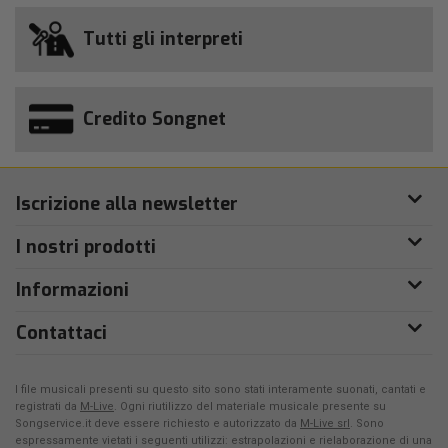
Tutti gli interpreti
Credito Songnet
Iscrizione alla newsletter
I nostri prodotti
Informazioni
Contattaci
I file musicali presenti su questo sito sono stati interamente suonati, cantati e
registrati da
M-Live
. Ogni riutilizzo del materiale musicale presente su
Songservice.it deve essere richiesto e autorizzato da
M-Live srl
. Sono
espressamente vietati i seguenti utilizzi: estrapolazioni e rielaborazione di una