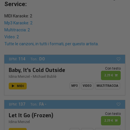
Service:
MIDI Karaoke: 2
Mp3 Karaoke: 2
Multitraccia: 2
Video: 2
Tutte le canzoni, in tutti i formati, per questo artista.
114
DO
BPM:
Ton.:
Con testo
Baby, It's Cold Outside
2,19 €
Idina Menzel
-
Michael Bublè
MIDI
MP3
VIDEO
MULTITRACCIA
137
FA -
BPM:
Ton.:
Con testo
Let It Go (Frozen)
2,19 €
Idina Menzel