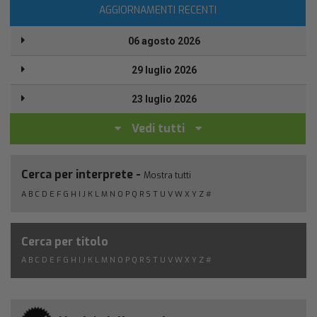
AGGIORNAMENTI RECENTI
06 agosto 2026
29 luglio 2026
23 luglio 2026
Vedi tutti
Cerca per interprete -
Mostra tutti
A
B
C
D
E
F
G
H
I
J
K
L
M
N
O
P
Q
R
S
T
U
V
W
X
Y
Z
#
Cerca per titolo
A
B
C
D
E
F
G
H
I
J
K
L
M
N
O
P
Q
R
S
T
U
V
W
X
Y
Z
#