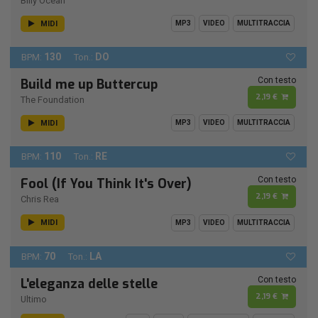
Billy Ocean
MIDI
MP3
VIDEO
MULTITRACCIA
130
DO
BPM:
Ton.:
Con testo
Build me up Buttercup
2,19 €
The Foundation
MIDI
MP3
VIDEO
MULTITRACCIA
110
RE
BPM:
Ton.:
Con testo
Fool (If You Think It's Over)
2,19 €
Chris Rea
MIDI
MP3
VIDEO
MULTITRACCIA
70
LA
BPM:
Ton.:
Con testo
L'eleganza delle stelle
2,19 €
Ultimo