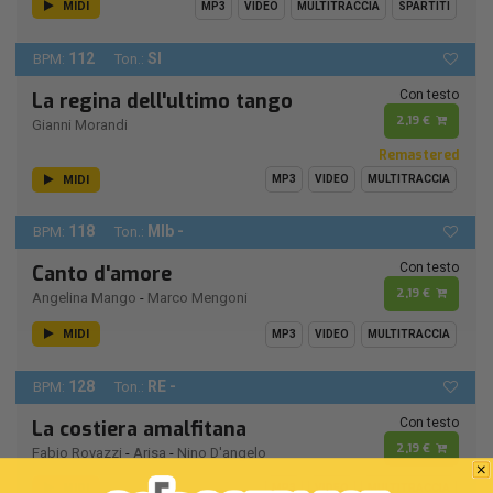
MIDI
MP3
VIDEO
MULTITRACCIA
SPARTITI
112
SI
BPM:
Ton.:
Con testo
La regina dell'ultimo tango
2,19 €
Gianni Morandi
Remastered
MIDI
MP3
VIDEO
MULTITRACCIA
118
MIb -
BPM:
Ton.:
Con testo
Canto d'amore
2,19 €
Angelina Mango
-
Marco Mengoni
MIDI
MP3
VIDEO
MULTITRACCIA
128
RE -
BPM:
Ton.:
Con testo
La costiera amalfitana
2,19 €
Fabio Rovazzi
-
Arisa
-
Nino D'angelo
MIDI
MP3
VIDEO
MULTITRACCIA