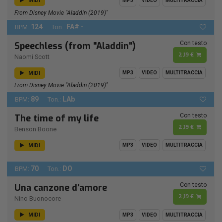
MIDI
MP3
VIDEO
MULTITRACCIA
From Disney Movie "Aladdin (2019)"
124
FA# -
BPM:
Ton.:
Con testo
Speechless (from "Aladdin")
2,19 €
Naomi Scott
MIDI
MP3
VIDEO
MULTITRACCIA
From Disney Movie "Aladdin (2019)"
89
LAb
BPM:
Ton.:
Con testo
The time of my life
2,19 €
Benson Boone
MIDI
MP3
VIDEO
MULTITRACCIA
70
DO
BPM:
Ton.:
Con testo
Una canzone d'amore
2,19 €
Nino Buonocore
MIDI
MP3
VIDEO
MULTITRACCIA