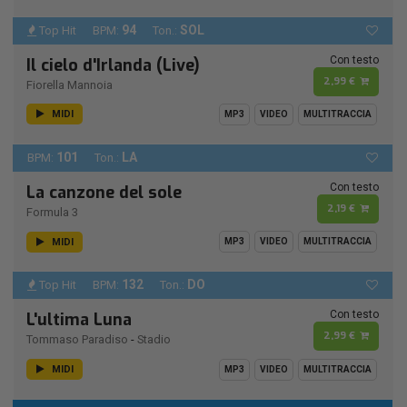
94
SOL
Top Hit
BPM:
Ton.:
Con testo
Il cielo d'Irlanda (Live)
2,99 €
Fiorella Mannoia
MIDI
MP3
VIDEO
MULTITRACCIA
101
LA
BPM:
Ton.:
Con testo
La canzone del sole
2,19 €
Formula 3
MIDI
MP3
VIDEO
MULTITRACCIA
132
DO
Top Hit
BPM:
Ton.:
Con testo
L'ultima Luna
2,99 €
Tommaso Paradiso
-
Stadio
MIDI
MP3
VIDEO
MULTITRACCIA