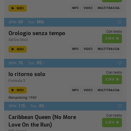
MIDI
MP3
VIDEO
MULTITRACCIA
69
MIb
BPM:
Ton.:
Con testo
Orologio senza tempo
2,19 €
Sal Da Vinci
MIDI
MP3
VIDEO
MULTITRACCIA
76
RE -
BPM:
Ton.:
Con testo
Io ritorno solo
2,19 €
Formula 3
MIDI
MP3
VIDEO
MULTITRACCIA
Remastering 1990
115
RE -
BPM:
Ton.:
Con testo
Caribbean Queen (No More
2,19 €
Love On the Run)