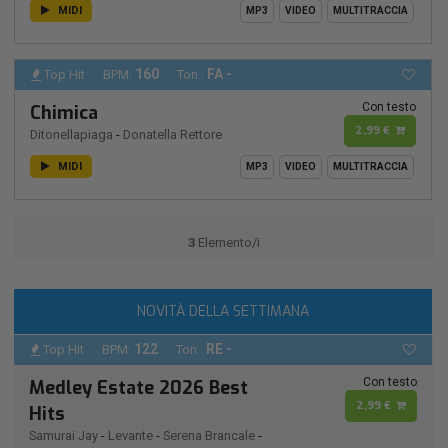
MIDI
MP3
VIDEO
MULTITRACCIA
160
FA -
Top Hit
BPM:
Ton.:
Con testo
Chimica
2,99 €
Ditonellapiaga
-
Donatella Rettore
MIDI
MP3
VIDEO
MULTITRACCIA
3
Elemento/i
NOVITÀ DELLA SETTIMANA
122
RE -
Top Hit
BPM:
Ton.:
Con testo
Medley Estate 2026 Best
2,99 €
Hits
Samurai Jay
-
Levante
-
Serena Brancale
-