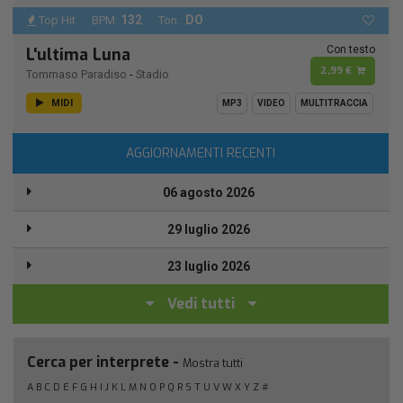
132
DO
Top Hit
BPM:
Ton.:
Con testo
L'ultima Luna
2,99 €
Tommaso Paradiso
-
Stadio
MIDI
MP3
VIDEO
MULTITRACCIA
AGGIORNAMENTI RECENTI
06 agosto 2026
29 luglio 2026
23 luglio 2026
Vedi tutti
Cerca per interprete -
Mostra tutti
A
B
C
D
E
F
G
H
I
J
K
L
M
N
O
P
Q
R
S
T
U
V
W
X
Y
Z
#