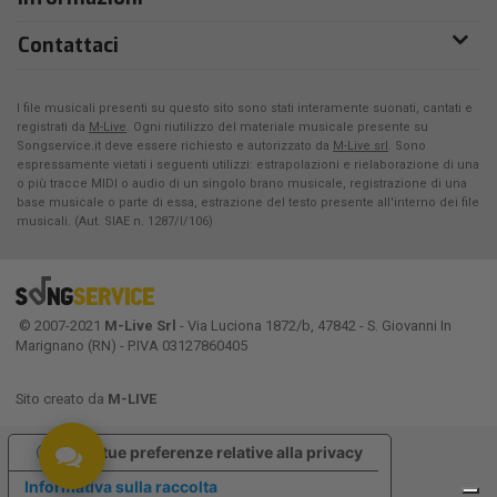
Contattaci
I file musicali presenti su questo sito sono stati interamente suonati, cantati e
registrati da
M-Live
. Ogni riutilizzo del materiale musicale presente su
Songservice.it deve essere richiesto e autorizzato da
M-Live srl
. Sono
espressamente vietati i seguenti utilizzi: estrapolazioni e rielaborazione di una
o più tracce MIDI o audio di un singolo brano musicale, registrazione di una
base musicale o parte di essa, estrazione del testo presente all'interno dei file
musicali. (Aut. SIAE n. 1287/I/106)
© 2007-2021
M-Live Srl
- Via Luciona 1872/b, 47842 - S. Giovanni In
Marignano (RN) - P.IVA 03127860405
Sito creato da
M-LIVE
Le tue preferenze relative alla privacy
Informativa sulla raccolta