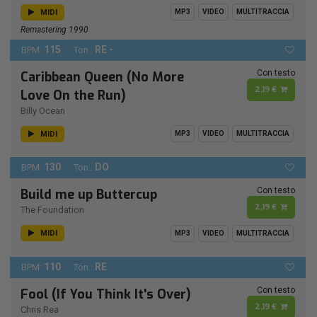
MIDI
MP3
VIDEO
MULTITRACCIA
Remastering 1990
115
RE -
BPM:
Ton.:
Con testo
Caribbean Queen (No More
2,19 €
Love On the Run)
Billy Ocean
MIDI
MP3
VIDEO
MULTITRACCIA
130
DO
BPM:
Ton.:
Con testo
Build me up Buttercup
2,19 €
The Foundation
MIDI
MP3
VIDEO
MULTITRACCIA
110
RE
BPM:
Ton.:
Con testo
Fool (If You Think It's Over)
2,19 €
Chris Rea