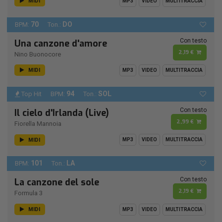
MIDI
MP3
VIDEO
MULTITRACCIA
70
DO
BPM:
Ton.:
Con testo
Una canzone d'amore
2,19 €
Nino Buonocore
MIDI
MP3
VIDEO
MULTITRACCIA
94
SOL
Top Hit
BPM:
Ton.:
Con testo
Il cielo d'Irlanda (Live)
2,99 €
Fiorella Mannoia
MIDI
MP3
VIDEO
MULTITRACCIA
101
LA
BPM:
Ton.:
Con testo
La canzone del sole
2,19 €
Formula 3
MIDI
MP3
VIDEO
MULTITRACCIA