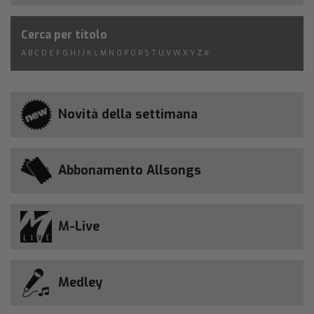
Cerca per titolo
A
B
C
D
E
F
G
H
I
J
K
L
M
N
O
P
Q
R
S
T
U
V
W
X
Y
Z
#
Novità della settimana
Abbonamento Allsongs
M-Live
Medley