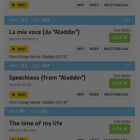
MIDI
MP3
VIDEO
MULTITRACCIA
124
FA# -
BPM:
Ton.:
Con testo
La mia voce (da "Aladdin")
2,19 €
Naomi Rivieccio
MIDI
MP3
VIDEO
MULTITRACCIA
From Disney Movie "Aladdin (2019)"
124
FA# -
BPM:
Ton.:
Con testo
Speechless (from "Aladdin")
2,19 €
Naomi Scott
MIDI
MP3
VIDEO
MULTITRACCIA
From Disney Movie "Aladdin (2019)"
89
LAb
BPM:
Ton.:
Con testo
The time of my life
2,19 €
Benson Boone