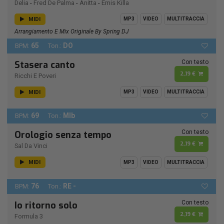
Delia
-
Fred De Palma
-
Anitta
-
Emis Killa
MIDI
MP3
VIDEO
MULTITRACCIA
Arrangiamento E Mix Originale By Spring DJ
65
DO
BPM:
Ton.:
Con testo
Stasera canto
2,19 €
Ricchi E Poveri
MIDI
MP3
VIDEO
MULTITRACCIA
69
MIb
BPM:
Ton.:
Con testo
Orologio senza tempo
2,19 €
Sal Da Vinci
MIDI
MP3
VIDEO
MULTITRACCIA
76
RE -
BPM:
Ton.:
Con testo
Io ritorno solo
2,19 €
Formula 3