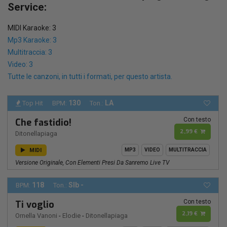
Service:
MIDI Karaoke: 3
Mp3 Karaoke: 3
Multitraccia: 3
Video: 3
Tutte le canzoni, in tutti i formati, per questo artista.
130
LA
Top Hit
BPM:
Ton.:
Con testo
Che fastidio!
2,99 €
Ditonellapiaga
MIDI
MP3
VIDEO
MULTITRACCIA
Versione Originale, Con Elementi Presi Da Sanremo Live TV
118
SIb -
BPM:
Ton.:
Con testo
Ti voglio
2,19 €
Ornella Vanoni
-
Elodie
-
Ditonellapiaga