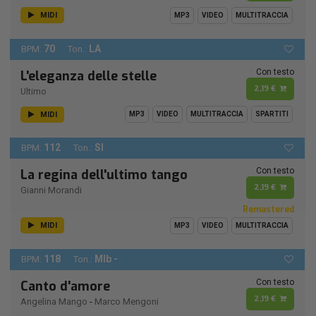
MIDI
MP3
VIDEO
MULTITRACCIA
70
LA
BPM:
Ton.:
Con testo
L'eleganza delle stelle
2,19 €
Ultimo
MIDI
MP3
VIDEO
MULTITRACCIA
SPARTITI
112
SI
BPM:
Ton.:
Con testo
La regina dell'ultimo tango
2,19 €
Gianni Morandi
Remastered
MIDI
MP3
VIDEO
MULTITRACCIA
118
MIb -
BPM:
Ton.:
Con testo
Canto d'amore
2,19 €
Angelina Mango
-
Marco Mengoni