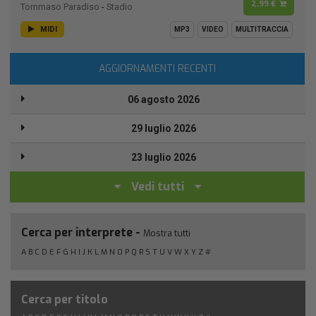
2,99 €
Tommaso Paradiso
-
Stadio
MIDI
MP3
VIDEO
MULTITRACCIA
AGGIORNAMENTI RECENTI
06 agosto 2026
29 luglio 2026
23 luglio 2026
Vedi tutti
Cerca per interprete -
Mostra tutti
A
B
C
D
E
F
G
H
I
J
K
L
M
N
O
P
Q
R
S
T
U
V
W
X
Y
Z
#
Cerca per titolo