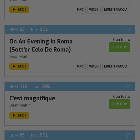
MIDI
MP3
VIDEO
MULTITRACCIA
65
SOL
BPM:
Ton.:
Con testo
On An Evening In Roma
2,19 €
(Sott'er Celo De Roma)
Dean Martin
MIDI
MP3
VIDEO
MULTITRACCIA
116
SOL
BPM:
Ton.:
Con testo
C'est magnifique
2,19 €
Dean Martin
MIDI
65
SOL
BPM:
Ton.: