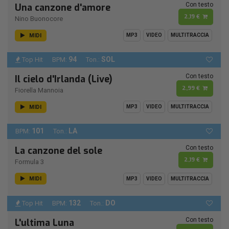
Con testo
Una canzone d'amore
2,19 €
Nino Buonocore
MIDI
MP3
VIDEO
MULTITRACCIA
94
SOL
Top Hit
BPM:
Ton.:
Con testo
Il cielo d'Irlanda (Live)
2,99 €
Fiorella Mannoia
MIDI
MP3
VIDEO
MULTITRACCIA
101
LA
BPM:
Ton.:
Con testo
La canzone del sole
2,19 €
Formula 3
MIDI
MP3
VIDEO
MULTITRACCIA
132
DO
Top Hit
BPM:
Ton.:
Con testo
L'ultima Luna