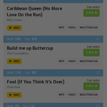
Con testo
Caribbean Queen (No More
2,19 €
Love On the Run)
Billy Ocean
MIDI
MP3
VIDEO
MULTITRACCIA
130
DO
BPM:
Ton.:
Con testo
Build me up Buttercup
2,19 €
The Foundation
MIDI
MP3
VIDEO
MULTITRACCIA
110
RE
BPM:
Ton.:
Con testo
Fool (If You Think It's Over)
2,19 €
Chris Rea
MIDI
MP3
VIDEO
MULTITRACCIA
70
LA
BPM:
Ton.: