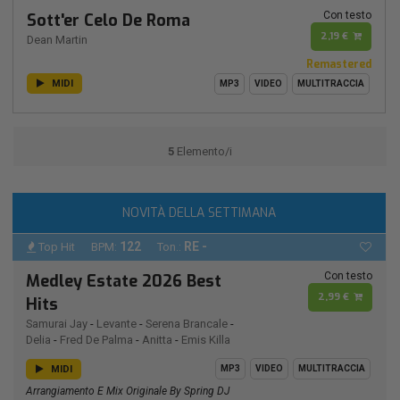
Con testo
Sott'er Celo De Roma
2,19 €
Dean Martin
Remastered
MIDI
MP3
VIDEO
MULTITRACCIA
5
Elemento/i
NOVITÀ DELLA SETTIMANA
122
RE -
Top Hit
BPM:
Ton.:
Con testo
Medley Estate 2026 Best
2,99 €
Hits
Samurai Jay
-
Levante
-
Serena Brancale
-
Delia
-
Fred De Palma
-
Anitta
-
Emis Killa
MIDI
MP3
VIDEO
MULTITRACCIA
Arrangiamento E Mix Originale By Spring DJ