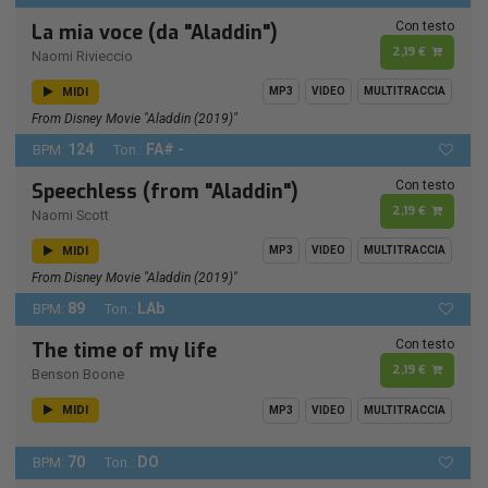
Con testo
La mia voce (da "Aladdin")
2,19 €
Naomi Rivieccio
MIDI
MP3
VIDEO
MULTITRACCIA
From Disney Movie "Aladdin (2019)"
124
FA# -
BPM:
Ton.:
Con testo
Speechless (from "Aladdin")
2,19 €
Naomi Scott
MIDI
MP3
VIDEO
MULTITRACCIA
From Disney Movie "Aladdin (2019)"
89
LAb
BPM:
Ton.:
Con testo
The time of my life
2,19 €
Benson Boone
MIDI
MP3
VIDEO
MULTITRACCIA
70
DO
BPM:
Ton.: