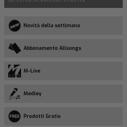
A
B
C
D
E
F
G
H
I
J
K
L
M
N
O
P
Q
R
S
T
U
V
W
X
Y
Z
#
Novità della settimana
Abbonamento Allsongs
M-Live
Medley
Prodotti Gratis