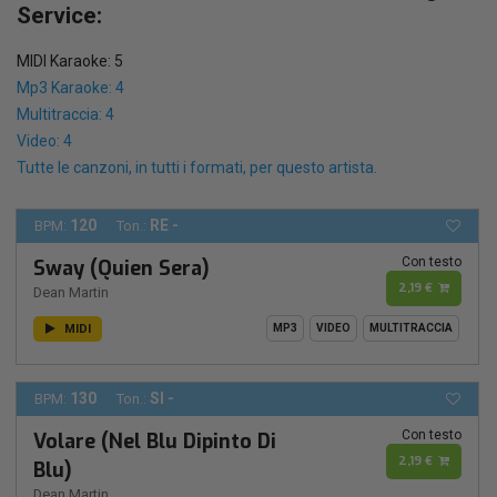
Service:
MIDI Karaoke: 5
Mp3 Karaoke: 4
Multitraccia: 4
Video: 4
Tutte le canzoni, in tutti i formati, per questo artista.
120
RE -
BPM:
Ton.:
Con testo
Sway (Quien Sera)
2,19 €
Dean Martin
MIDI
MP3
VIDEO
MULTITRACCIA
130
SI -
BPM:
Ton.:
Con testo
Volare (Nel Blu Dipinto Di
2,19 €
Blu)
Dean Martin