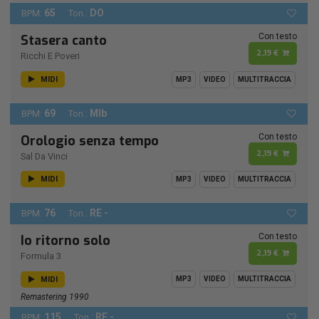
65
DO
BPM:
Ton.:
Con testo
Stasera canto
2,19 €
Ricchi E Poveri
MIDI
MP3
VIDEO
MULTITRACCIA
69
MIb
BPM:
Ton.:
Con testo
Orologio senza tempo
2,19 €
Sal Da Vinci
MIDI
MP3
VIDEO
MULTITRACCIA
76
RE -
BPM:
Ton.:
Con testo
Io ritorno solo
2,19 €
Formula 3
MIDI
MP3
VIDEO
MULTITRACCIA
Remastering 1990
115
RE -
BPM:
Ton.: