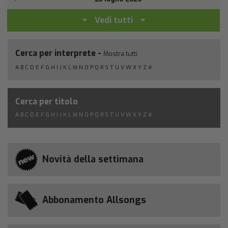
Vedi tutti
Cerca per interprete -
Mostra tutti
A
B
C
D
E
F
G
H
I
J
K
L
M
N
O
P
Q
R
S
T
U
V
W
X
Y
Z
#
Cerca per titolo
A
B
C
D
E
F
G
H
I
J
K
L
M
N
O
P
Q
R
S
T
U
V
W
X
Y
Z
#
Novità della settimana
Abbonamento Allsongs