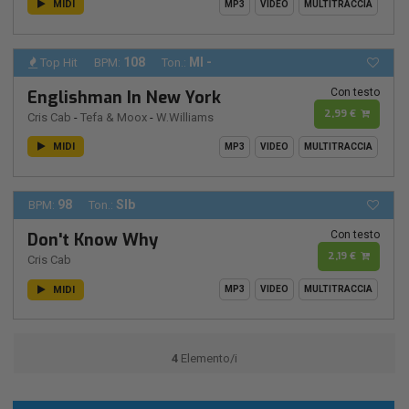
MIDI
MP3
VIDEO
MULTITRACCIA
108
MI -
Top Hit
BPM:
Ton.:
Con testo
Englishman In New York
2,99 €
Cris Cab
-
Tefa & Moox
-
W.Williams
MIDI
MP3
VIDEO
MULTITRACCIA
98
SIb
BPM:
Ton.:
Con testo
Don't Know Why
2,19 €
Cris Cab
MIDI
MP3
VIDEO
MULTITRACCIA
4
Elemento/i