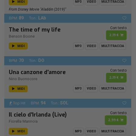
MIDI
MP3
VIDEO
MULTITRACCIA
From Disney Movie "Aladdin (2019)"
89
LAb
BPM:
Ton.:
Con testo
The time of my life
2,19 €
Benson Boone
MIDI
MP3
VIDEO
MULTITRACCIA
70
DO
BPM:
Ton.:
Con testo
Una canzone d'amore
2,19 €
Nino Buonocore
MIDI
MP3
VIDEO
MULTITRACCIA
94
SOL
Top Hit
BPM:
Ton.:
Con testo
Il cielo d'Irlanda (Live)
2,99 €
Fiorella Mannoia
MIDI
MP3
VIDEO
MULTITRACCIA