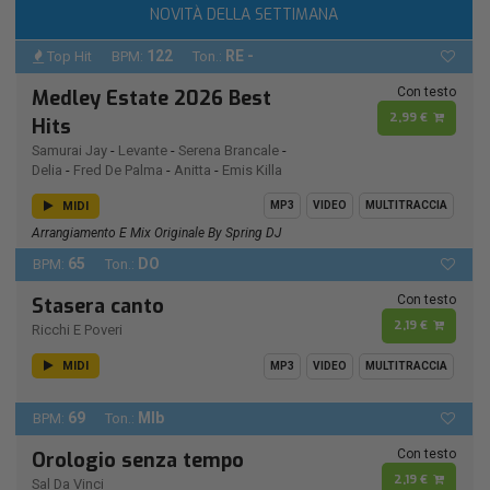
NOVITÀ DELLA SETTIMANA
122
RE -
Top Hit
BPM:
Ton.:
Con testo
Medley Estate 2026 Best
2,99 €
Hits
Samurai Jay
-
Levante
-
Serena Brancale
-
Delia
-
Fred De Palma
-
Anitta
-
Emis Killa
MIDI
MP3
VIDEO
MULTITRACCIA
Arrangiamento E Mix Originale By Spring DJ
65
DO
BPM:
Ton.:
Con testo
Stasera canto
2,19 €
Ricchi E Poveri
MIDI
MP3
VIDEO
MULTITRACCIA
69
MIb
BPM:
Ton.:
Con testo
Orologio senza tempo
2,19 €
Sal Da Vinci