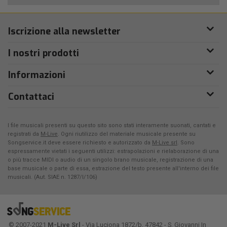
Iscrizione alla newsletter
I nostri prodotti
Informazioni
Contattaci
I file musicali presenti su questo sito sono stati interamente suonati, cantati e
registrati da
M-Live
. Ogni riutilizzo del materiale musicale presente su
Songservice.it deve essere richiesto e autorizzato da
M-Live srl
. Sono
espressamente vietati i seguenti utilizzi: estrapolazioni e rielaborazione di una
o più tracce MIDI o audio di un singolo brano musicale, registrazione di una
base musicale o parte di essa, estrazione del testo presente all'interno dei file
musicali. (Aut. SIAE n. 1287/I/106)
© 2007-2021
M-Live Srl
- Via Luciona 1872/b, 47842 - S. Giovanni In