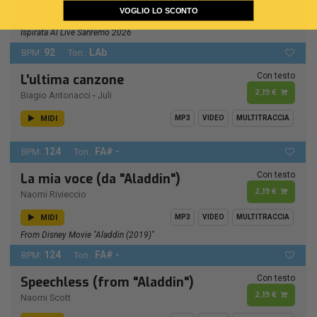
VOGLIO LO SCONTO
MIDI
MP3
VIDEO
MULTITRACCIA
Ispirata Al Live Sanremo 2026
92
LAb
BPM:
Ton.:
Con testo
L'ultima canzone
2,19 €
Biagio Antonacci
-
Juli
MIDI
MP3
VIDEO
MULTITRACCIA
124
FA# -
BPM:
Ton.:
Con testo
La mia voce (da "Aladdin")
2,19 €
Naomi Rivieccio
MIDI
MP3
VIDEO
MULTITRACCIA
From Disney Movie "Aladdin (2019)"
124
FA# -
BPM:
Ton.:
Con testo
Speechless (from "Aladdin")
2,19 €
Naomi Scott