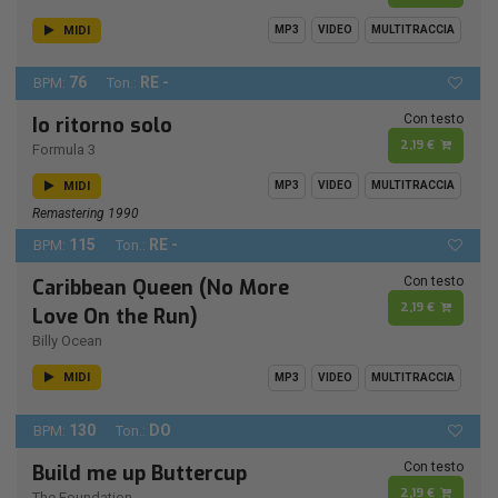
MIDI
MP3
VIDEO
MULTITRACCIA
76
RE -
BPM:
Ton.:
Con testo
Io ritorno solo
2,19 €
Formula 3
MIDI
MP3
VIDEO
MULTITRACCIA
Remastering 1990
115
RE -
BPM:
Ton.:
Con testo
Caribbean Queen (No More
2,19 €
Love On the Run)
Billy Ocean
MIDI
MP3
VIDEO
MULTITRACCIA
130
DO
BPM:
Ton.:
Con testo
Build me up Buttercup
2,19 €
The Foundation