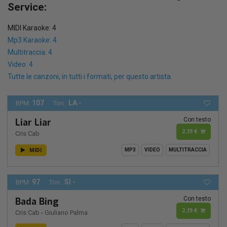
Service:
MIDI Karaoke: 4
Mp3 Karaoke: 4
Multitraccia: 4
Video: 4
Tutte le canzoni, in tutti i formati, per questo artista.
107
LA -
BPM:
Ton.:
Con testo
Liar Liar
2,19 €
Cris Cab
MIDI
MP3
VIDEO
MULTITRACCIA
97
SI -
BPM:
Ton.:
Con testo
Bada Bing
2,19 €
Cris Cab
-
Giuliano Palma