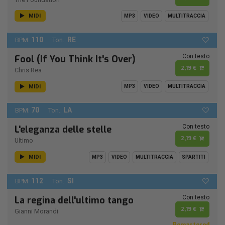
MIDI
MP3
VIDEO
MULTITRACCIA
110
RE
BPM:
Ton.:
Con testo
Fool (If You Think It's Over)
2,19 €
Chris Rea
MIDI
MP3
VIDEO
MULTITRACCIA
70
LA
BPM:
Ton.:
Con testo
L'eleganza delle stelle
2,19 €
Ultimo
MIDI
MP3
VIDEO
MULTITRACCIA
SPARTITI
112
SI
BPM:
Ton.:
Con testo
La regina dell'ultimo tango
2,19 €
Gianni Morandi
Remastered