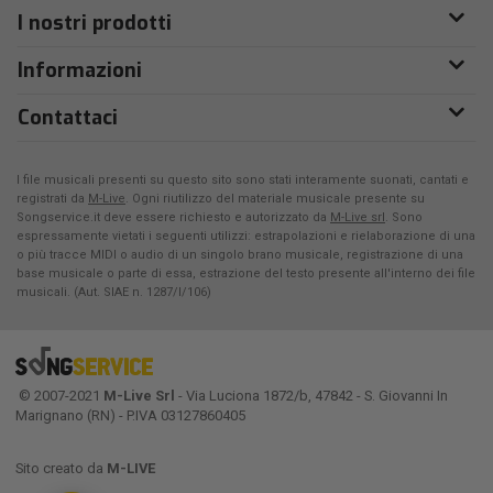
I nostri prodotti
Informazioni
Contattaci
I file musicali presenti su questo sito sono stati interamente suonati, cantati e
registrati da
M-Live
. Ogni riutilizzo del materiale musicale presente su
Songservice.it deve essere richiesto e autorizzato da
M-Live srl
. Sono
espressamente vietati i seguenti utilizzi: estrapolazioni e rielaborazione di una
o più tracce MIDI o audio di un singolo brano musicale, registrazione di una
base musicale o parte di essa, estrazione del testo presente all'interno dei file
musicali. (Aut. SIAE n. 1287/I/106)
© 2007-2021
M-Live Srl
- Via Luciona 1872/b, 47842 - S. Giovanni In
Marignano (RN) - P.IVA 03127860405
Sito creato da
M-LIVE