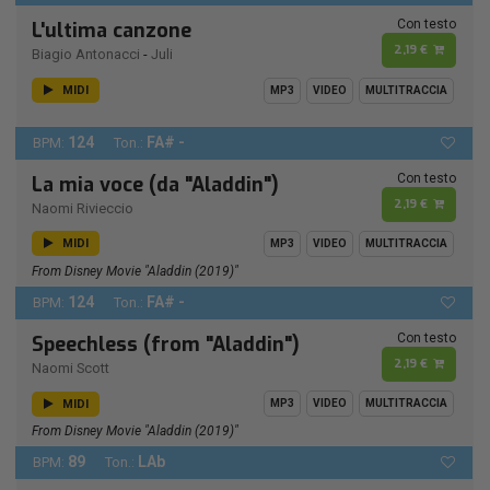
Con testo
L'ultima canzone
2,19 €
Biagio Antonacci
-
Juli
MIDI
MP3
VIDEO
MULTITRACCIA
124
FA# -
BPM:
Ton.:
Con testo
La mia voce (da "Aladdin")
2,19 €
Naomi Rivieccio
MIDI
MP3
VIDEO
MULTITRACCIA
From Disney Movie "Aladdin (2019)"
124
FA# -
BPM:
Ton.:
Con testo
Speechless (from "Aladdin")
2,19 €
Naomi Scott
MIDI
MP3
VIDEO
MULTITRACCIA
From Disney Movie "Aladdin (2019)"
89
LAb
BPM:
Ton.: