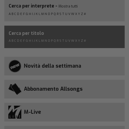
Cerca per interprete -
Mostra tutti
A
B
C
D
E
F
G
H
I
J
K
L
M
N
O
P
Q
R
S
T
U
V
W
X
Y
Z
#
Cerca per titolo
A
B
C
D
E
F
G
H
I
J
K
L
M
N
O
P
Q
R
S
T
U
V
W
X
Y
Z
#
Novità della settimana
Abbonamento Allsongs
M-Live