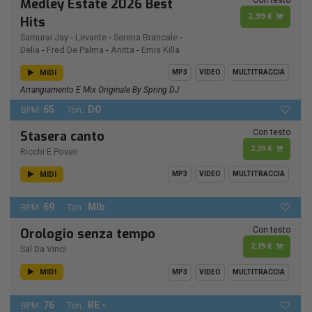
Medley Estate 2026 Best
2,99 €
Hits
Samurai Jay
-
Levante
-
Serena Brancale
-
Delia
-
Fred De Palma
-
Anitta
-
Emis Killa
MIDI
MP3
VIDEO
MULTITRACCIA
Arrangiamento E Mix Originale By Spring DJ
65
DO
BPM:
Ton.:
Con testo
Stasera canto
2,19 €
Ricchi E Poveri
MIDI
MP3
VIDEO
MULTITRACCIA
69
MIb
BPM:
Ton.:
Con testo
Orologio senza tempo
2,19 €
Sal Da Vinci
MIDI
MP3
VIDEO
MULTITRACCIA
76
RE -
BPM:
Ton.: