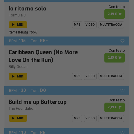
Con testo
Io ritorno solo
2,19 €
Formula 3
MIDI
MP3
VIDEO
MULTITRACCIA
Remastering 1990
115
RE -
BPM:
Ton.:
Con testo
Caribbean Queen (No More
2,19 €
Love On the Run)
Billy Ocean
MIDI
MP3
VIDEO
MULTITRACCIA
130
DO
BPM:
Ton.:
Con testo
Build me up Buttercup
2,19 €
The Foundation
MIDI
MP3
VIDEO
MULTITRACCIA
110
RE
BPM:
Ton.: