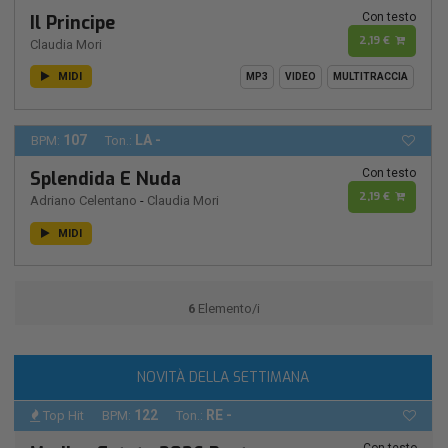
Con testo
Il Principe
2,19 €
Claudia Mori
MIDI
MP3
VIDEO
MULTITRACCIA
107
LA -
BPM:
Ton.:
Con testo
Splendida E Nuda
2,19 €
Adriano Celentano
-
Claudia Mori
MIDI
6
Elemento/i
NOVITÀ DELLA SETTIMANA
122
RE -
Top Hit
BPM:
Ton.:
Con testo