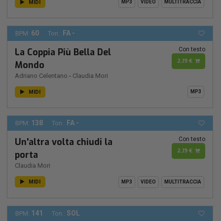
MIDI
MP3
VIDEO
MULTITRACCIA
60
FA -
BPM:
Ton.:
Con testo
La Coppia Più Bella Del
2,19 €
Mondo
Adriano Celentano
-
Claudia Mori
MIDI
MP3
138
FA -
BPM:
Ton.:
Con testo
Un'altra volta chiudi la
2,19 €
porta
Claudia Mori
MIDI
MP3
VIDEO
MULTITRACCIA
141
SOL
BPM:
Ton.: