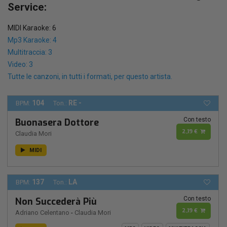
Service:
MIDI Karaoke: 6
Mp3 Karaoke: 4
Multitraccia: 3
Video: 3
Tutte le canzoni, in tutti i formati, per questo artista.
104
RE -
BPM:
Ton.:
Con testo
Buonasera Dottore
2,19 €
Claudia Mori
MIDI
137
LA
BPM:
Ton.:
Con testo
Non Succederà Più
2,19 €
Adriano Celentano
-
Claudia Mori