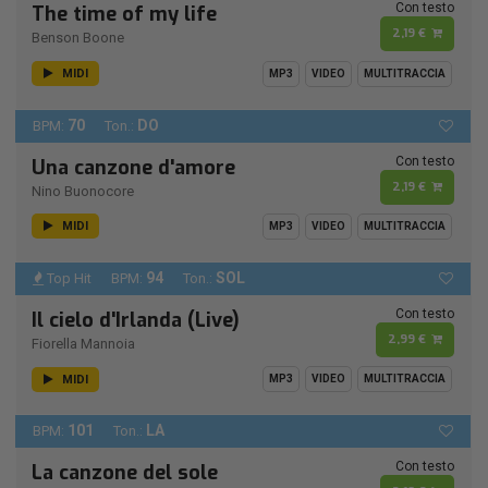
Con testo
The time of my life
2,19 €
Benson Boone
MIDI
MP3
VIDEO
MULTITRACCIA
70
DO
BPM:
Ton.:
Con testo
Una canzone d'amore
2,19 €
Nino Buonocore
MIDI
MP3
VIDEO
MULTITRACCIA
94
SOL
Top Hit
BPM:
Ton.:
Con testo
Il cielo d'Irlanda (Live)
2,99 €
Fiorella Mannoia
MIDI
MP3
VIDEO
MULTITRACCIA
101
LA
BPM:
Ton.:
Con testo
La canzone del sole