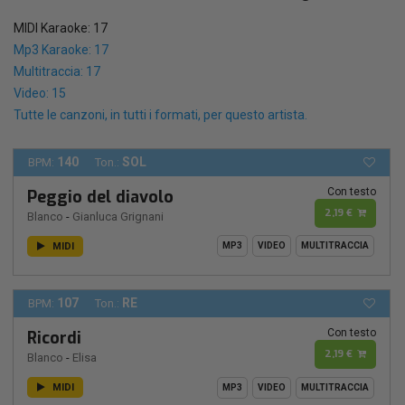
MIDI Karaoke: 17
Mp3 Karaoke: 17
Multitraccia: 17
Video: 15
Tutte le canzoni, in tutti i formati, per questo artista.
140
SOL
BPM:
Ton.:
Con testo
Peggio del diavolo
2,19 €
Blanco
-
Gianluca Grignani
MIDI
MP3
VIDEO
MULTITRACCIA
107
RE
BPM:
Ton.:
Con testo
Ricordi
2,19 €
Blanco
-
Elisa
MIDI
MP3
VIDEO
MULTITRACCIA