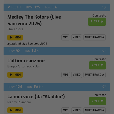
125
LA -
Top Hit
BPM:
Ton.:
Con testo
Medley The Kolors (Live
2,99 €
Sanremo 2026)
The Kolors
MIDI
MP3
VIDEO
MULTITRACCIA
Ispirata Al Live Sanremo 2026
92
LAb
BPM:
Ton.:
Con testo
L'ultima canzone
2,19 €
Biagio Antonacci
-
Juli
MIDI
MP3
VIDEO
MULTITRACCIA
124
FA# -
BPM:
Ton.:
Con testo
La mia voce (da "Aladdin")
2,19 €
Naomi Rivieccio
MIDI
MP3
VIDEO
MULTITRACCIA