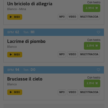
Con testo
Un briciolo di allegria
2,99 €
Blanco
-
Mina
MIDI
MP3
VIDEO
MULTITRACCIA
62
MI
BPM:
Ton.:
Con testo
Lacrime di piombo
2,19 €
Blanco
MIDI
MP3
VIDEO
MULTITRACCIA
94
DO
BPM:
Ton.:
Con testo
Bruciasse il cielo
2,19 €
Blanco
MIDI
MP3
VIDEO
MULTITRACCIA