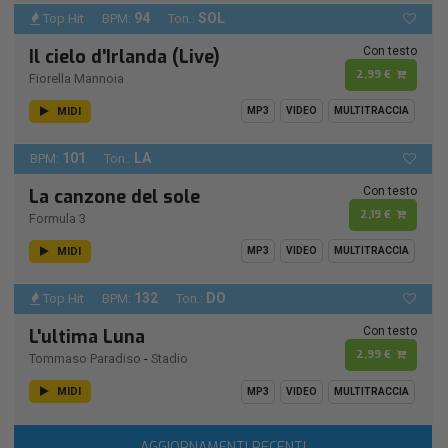
94
SOL
Top Hit
BPM:
Ton.:
Con testo
Il cielo d'Irlanda (Live)
2,99 €
Fiorella Mannoia
MIDI
MP3
VIDEO
MULTITRACCIA
101
LA
BPM:
Ton.:
Con testo
La canzone del sole
2,19 €
Formula 3
MIDI
MP3
VIDEO
MULTITRACCIA
132
DO
Top Hit
BPM:
Ton.:
Con testo
L'ultima Luna
2,99 €
Tommaso Paradiso
-
Stadio
MIDI
MP3
VIDEO
MULTITRACCIA
AGGIORNAMENTI RECENTI