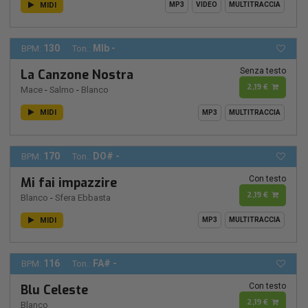
MIDI
MP3
VIDEO
MULTITRACCIA
130
MIb -
BPM:
Ton.:
Senza testo
La Canzone Nostra
2,19 €
Mace
-
Salmo
-
Blanco
MIDI
MP3
MULTITRACCIA
170
DO# -
BPM:
Ton.:
Con testo
Mi fai impazzire
2,19 €
Blanco
-
Sfera Ebbasta
MIDI
MP3
MULTITRACCIA
116
FA# -
BPM:
Ton.:
Con testo
Blu Celeste
2,19 €
Blanco