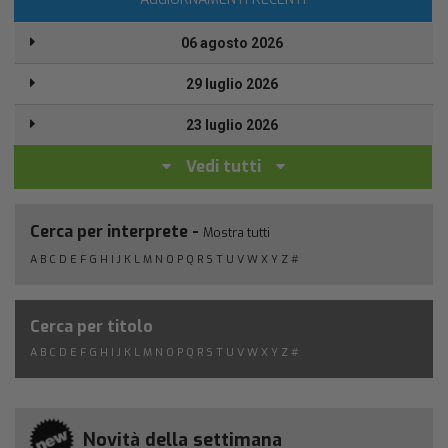
06 agosto 2026
29 luglio 2026
23 luglio 2026
Vedi tutti
Cerca per interprete -
Mostra tutti
A
B
C
D
E
F
G
H
I
J
K
L
M
N
O
P
Q
R
S
T
U
V
W
X
Y
Z
#
Cerca per titolo
A
B
C
D
E
F
G
H
I
J
K
L
M
N
O
P
Q
R
S
T
U
V
W
X
Y
Z
#
Novità della settimana