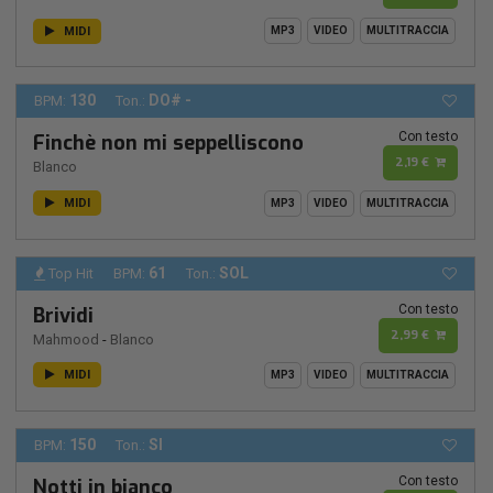
MIDI
MP3
VIDEO
MULTITRACCIA
130
DO# -
BPM:
Ton.:
Con testo
Finchè non mi seppelliscono
2,19 €
Blanco
MIDI
MP3
VIDEO
MULTITRACCIA
61
SOL
Top Hit
BPM:
Ton.:
Con testo
Brividi
2,99 €
Mahmood
-
Blanco
MIDI
MP3
VIDEO
MULTITRACCIA
150
SI
BPM:
Ton.:
Con testo
Notti in bianco