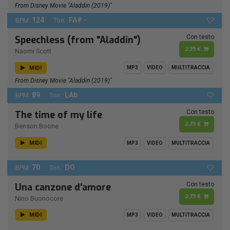
From Disney Movie "Aladdin (2019)"
124
FA# -
BPM:
Ton.:
Con testo
Speechless (from "Aladdin")
2,19 €
Naomi Scott
MIDI
MP3
VIDEO
MULTITRACCIA
From Disney Movie "Aladdin (2019)"
89
LAb
BPM:
Ton.:
Con testo
The time of my life
2,19 €
Benson Boone
MIDI
MP3
VIDEO
MULTITRACCIA
70
DO
BPM:
Ton.:
Con testo
Una canzone d'amore
2,19 €
Nino Buonocore
MIDI
MP3
VIDEO
MULTITRACCIA