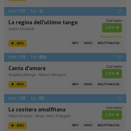
112
SI
BPM:
Ton.:
Con testo
La regina dell'ultimo tango
2,19 €
Gianni Morandi
Remastered
MIDI
MP3
VIDEO
MULTITRACCIA
118
MIb -
BPM:
Ton.:
Con testo
Canto d'amore
2,19 €
Angelina Mango
-
Marco Mengoni
MIDI
MP3
VIDEO
MULTITRACCIA
128
RE -
BPM:
Ton.:
Con testo
La costiera amalfitana
2,19 €
Fabio Rovazzi
-
Arisa
-
Nino D'angelo
MIDI
MP3
VIDEO
MULTITRACCIA