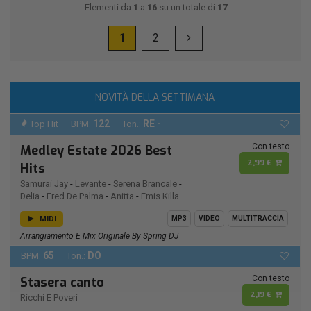
Elementi da
1
a
16
su un totale di
17
1
2
NOVITÀ DELLA SETTIMANA
122
RE -
Top Hit
BPM:
Ton.:
Con testo
Medley Estate 2026 Best
2,99 €
Hits
Samurai Jay
-
Levante
-
Serena Brancale
-
Delia
-
Fred De Palma
-
Anitta
-
Emis Killa
MIDI
MP3
VIDEO
MULTITRACCIA
Arrangiamento E Mix Originale By Spring DJ
65
DO
BPM:
Ton.:
Con testo
Stasera canto
2,19 €
Ricchi E Poveri