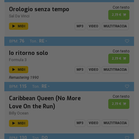
Con testo
Orologio senza tempo
2,19 €
Sal Da Vinci
MIDI
MP3
VIDEO
MULTITRACCIA
76
RE -
BPM:
Ton.:
Con testo
Io ritorno solo
2,19 €
Formula 3
MIDI
MP3
VIDEO
MULTITRACCIA
Remastering 1990
115
RE -
BPM:
Ton.:
Con testo
Caribbean Queen (No More
2,19 €
Love On the Run)
Billy Ocean
MIDI
MP3
VIDEO
MULTITRACCIA
130
DO
BPM:
Ton.: