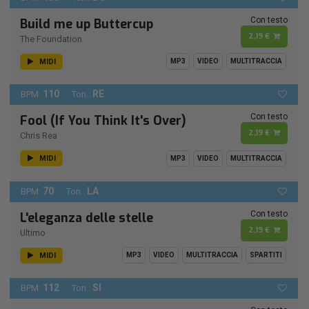
Con testo
Build me up Buttercup
2,19 €
The Foundation
MIDI
MP3
VIDEO
MULTITRACCIA
110
RE
BPM:
Ton.:
Con testo
Fool (If You Think It's Over)
2,19 €
Chris Rea
MIDI
MP3
VIDEO
MULTITRACCIA
70
LA
BPM:
Ton.:
Con testo
L'eleganza delle stelle
2,19 €
Ultimo
MIDI
MP3
VIDEO
MULTITRACCIA
SPARTITI
112
SI
BPM:
Ton.: