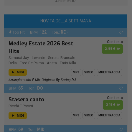
4
Elemento/i
NOVITÀ DELLA SETTIMANA
122
RE -
Top Hit
BPM:
Ton.:
Con testo
Medley Estate 2026 Best
2,99 €
Hits
Samurai Jay
-
Levante
-
Serena Brancale
-
Delia
-
Fred De Palma
-
Anitta
-
Emis Killa
MIDI
MP3
VIDEO
MULTITRACCIA
Arrangiamento E Mix Originale By Spring DJ
65
DO
BPM:
Ton.:
Con testo
Stasera canto
2,19 €
Ricchi E Poveri
MIDI
MP3
VIDEO
MULTITRACCIA
69
MIb
BPM:
Ton.: