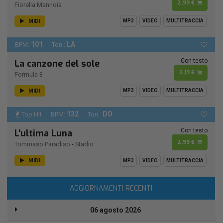
2,99 €
Fiorella Mannoia
MIDI
MP3
VIDEO
MULTITRACCIA
101
LA
BPM:
Ton.:
Con testo
La canzone del sole
2,19 €
Formula 3
MIDI
MP3
VIDEO
MULTITRACCIA
132
DO
Top Hit
BPM:
Ton.:
Con testo
L'ultima Luna
2,99 €
Tommaso Paradiso
-
Stadio
MIDI
MP3
VIDEO
MULTITRACCIA
AGGIORNAMENTI RECENTI
06 agosto 2026