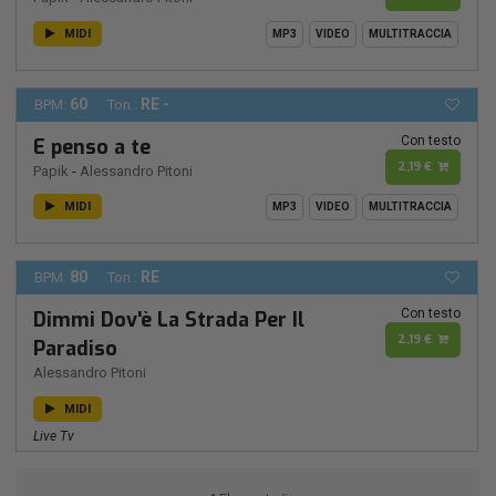
MIDI
MP3
VIDEO
MULTITRACCIA
60
RE -
BPM:
Ton.:
Con testo
E penso a te
2,19 €
Papik
-
Alessandro Pitoni
MIDI
MP3
VIDEO
MULTITRACCIA
80
RE
BPM:
Ton.:
Con testo
Dimmi Dov'è La Strada Per Il
2,19 €
Paradiso
Alessandro Pitoni
MIDI
Live Tv