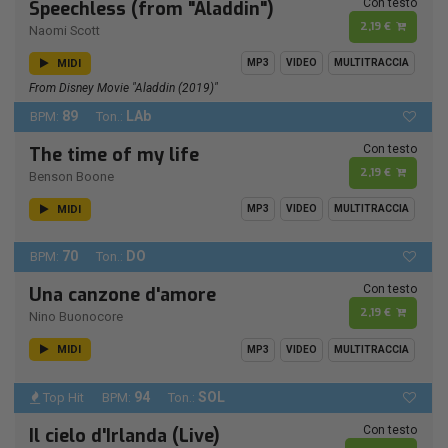
Con testo
Speechless (from "Aladdin")
2,19 €
Naomi Scott
MIDI
MP3
VIDEO
MULTITRACCIA
From Disney Movie "Aladdin (2019)"
89
LAb
BPM:
Ton.:
Con testo
The time of my life
2,19 €
Benson Boone
MIDI
MP3
VIDEO
MULTITRACCIA
70
DO
BPM:
Ton.:
Con testo
Una canzone d'amore
2,19 €
Nino Buonocore
MIDI
MP3
VIDEO
MULTITRACCIA
94
SOL
Top Hit
BPM:
Ton.:
Con testo
Il cielo d'Irlanda (Live)