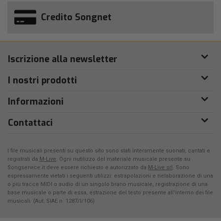
Credito Songnet
Iscrizione alla newsletter
I nostri prodotti
Informazioni
Contattaci
I file musicali presenti su questo sito sono stati interamente suonati, cantati e
registrati da
M-Live
. Ogni riutilizzo del materiale musicale presente su
Songservice.it deve essere richiesto e autorizzato da
M-Live srl
. Sono
espressamente vietati i seguenti utilizzi: estrapolazioni e rielaborazione di una
o più tracce MIDI o audio di un singolo brano musicale, registrazione di una
base musicale o parte di essa, estrazione del testo presente all'interno dei file
musicali. (Aut. SIAE n. 1287/I/106)