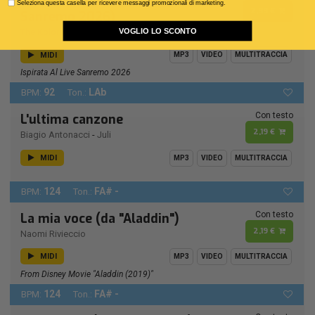
Seleziona questa casella per ricevere messaggi promozionali di marketing.
2,99 €
Sanremo 2026)
VOGLIO LO SCONTO
The Kolors
MIDI
MP3
VIDEO
MULTITRACCIA
Ispirata Al Live Sanremo 2026
92
LAb
BPM:
Ton.:
Con testo
L'ultima canzone
2,19 €
Biagio Antonacci
-
Juli
MIDI
MP3
VIDEO
MULTITRACCIA
124
FA# -
BPM:
Ton.:
Con testo
La mia voce (da "Aladdin")
2,19 €
Naomi Rivieccio
MIDI
MP3
VIDEO
MULTITRACCIA
From Disney Movie "Aladdin (2019)"
124
FA# -
BPM:
Ton.: