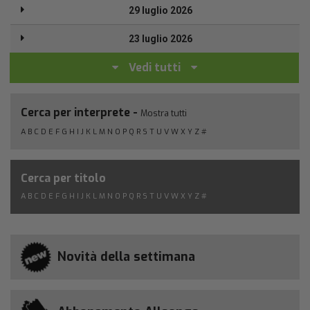
29 luglio 2026
23 luglio 2026
Vedi tutti
Cerca per interprete -
Mostra tutti
A
B
C
D
E
F
G
H
I
J
K
L
M
N
O
P
Q
R
S
T
U
V
W
X
Y
Z
#
Cerca per titolo
A
B
C
D
E
F
G
H
I
J
K
L
M
N
O
P
Q
R
S
T
U
V
W
X
Y
Z
#
Novità della settimana