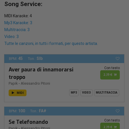
Song Service:
MIDI Karaoke: 4
Mp3 Karaoke: 3
Multitraccia: 3
Video: 3
Tutte le canzoni, in tutti i formati, per questo artista.
45
SIb
BPM:
Ton.:
Con testo
Aver paura di innamorarsi
2,19 €
troppo
Papik
-
Alessandro Pitoni
MIDI
MP3
VIDEO
MULTITRACCIA
100
FA#
BPM:
Ton.:
Con testo
Se Telefonando
2,19 €
Papik
-
Alessandro Pitoni