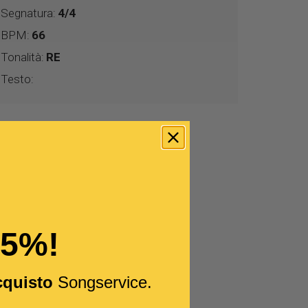
Segnatura:
4/4
BPM:
66
Tonalità:
RE
Testo:
15%!
cquisto
Songservice.