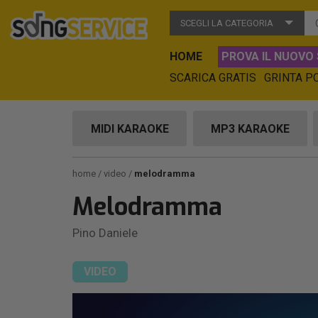
SCEGLI LA CATEGORIA
HOME
PROVA IL NUOVO 
SCARICA GRATIS
GRINTA P
MIDI KARAOKE
MP3 KARAOKE
home
video
melodramma
Melodramma
Pino Daniele
VIDEO