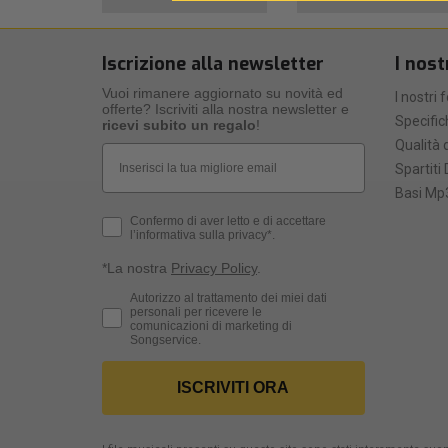
Iscrizione alla newsletter
I nost
Vuoi rimanere aggiornato su novità ed
I nostri 
offerte? Iscriviti alla nostra newsletter e
Specific
ricevi subito un regalo
!
Qualità d
Email
Spartiti 
Basi Mp3
Privacy Policy
Confermo di aver letto e di accettare
l’informativa sulla privacy*.
*La nostra
Privacy Policy
.
Consenso Marketing
Autorizzo al trattamento dei miei dati
personali per ricevere le
comunicazioni di marketing di
Songservice.
ISCRIVITI ORA