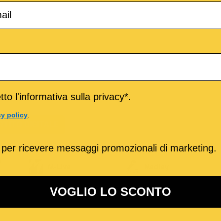
to l'informativa sulla privacy*.
cy policy
.
RTITO DIGITALE
 per ricevere messaggi promozionali di marketing.
o
M-Live
Medley
VOGLIO LO SCONTO