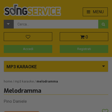
MENU
0
Accedi
Registrati
MP3 KARAOKE
home
mp3 karaoke
melodramma
Melodramma
Pino Daniele