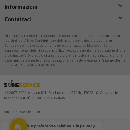
Informazioni
Contattaci
I file musicali presenti su questo sito sono stati interamente suonati, cantati e
registrati da
M-Live
. Ogni riutilizzo del materiale musicale presente su
Songservice.it deve essere richiesto e autorizzato da
M-Live srl
. Sono
espressamente vietati i seguenti utilizzi: estrapolazioni e rielaborazione di una
o più tracce MIDI o audio di un singolo brano musicale, registrazione di una
base musicale o parte di essa, estrazione del testo presente all'interno dei file
musicali. (Aut. SIAE n. 1287/I/106)
© 2007-2021
M-Live Srl
- Via Luciona 1872/b, 47842 - S. Giovanni In
Marignano (RN) - P.IVA 03127860405
Sito creato da
M-LIVE
Le tue preferenze relative alla privacy