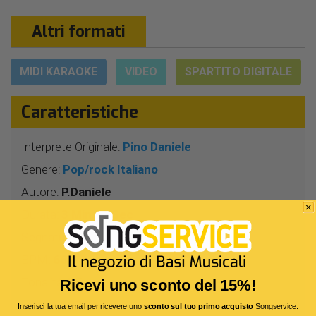
Altri formati
MIDI KARAOKE
VIDEO
SPARTITO DIGITALE
Caratteristiche
Interprete Originale:
Pino Daniele
Genere:
Pop/rock Italiano
Autore:
P.Daniele
Durata:
3 Min 50 Sec
Segnatura:
4/4
BPM:
66
Tonalità:
RE
Ricevi uno sconto del 15%!
Bitrate:
192 Kbit/s
Inserisci la tua email per ricevere uno
sconto sul tuo primo acquisto
Songservice.