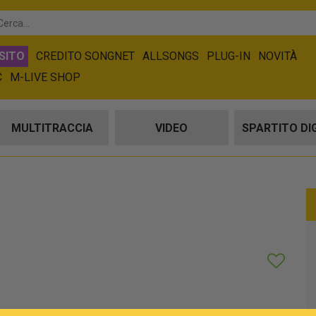
SITO
CREDITO SONGNET
ALLSONGS
PLUG-IN
NOVITÀ
C
M-LIVE SHOP
MULTITRACCIA
VIDEO
SPARTITO DI