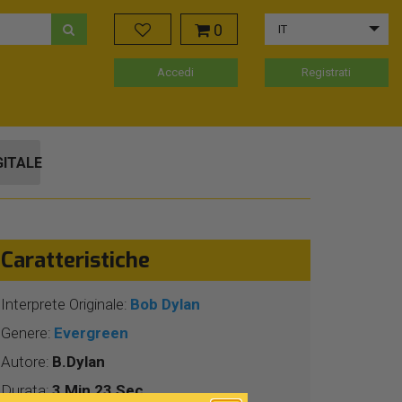
0
IT
Accedi
Registrati
GITALE
Caratteristiche
Interprete Originale:
Bob Dylan
Genere:
Evergreen
Autore:
B.Dylan
Durata:
3 Min 23 Sec