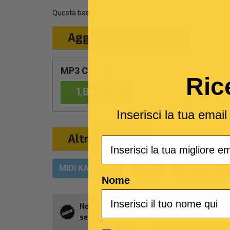
Questa base musicale è una cover del brano
Lay Lady 
Aggiungi al Carrello
MP3 Con testo
Ric
1,89 €
Inserisci la tua emai
Altri formati
Email
MIDI KARAOKE
VIDEO
MULTITRACC
Nome
Novità della
Abbonament
settimana
Allsongs