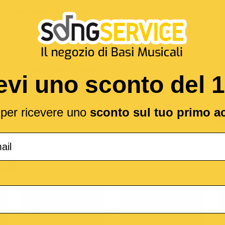
Lay
reso celebre da
Bob Dylan
MP3 Senza testo
evi uno sconto del 
1,89 €
l per ricevere uno
sconto sul tuo primo a
(*
IA
o
M-Live
Medley