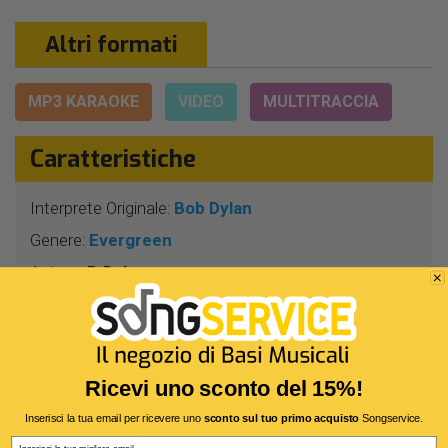
Altri formati
MP3 KARAOKE
VIDEO
MULTITRACCIA
Caratteristiche
Interprete Originale:
Bob Dylan
Genere:
Evergreen
Autore:
B.Dylan
Durata:
3 Min 23 Sec
Segnatura:
4/4
BPM:
78
Ricevi uno sconto del 15%!
Tonalità:
LA
Inserisci la tua email per ricevere uno
sconto sul tuo primo acquisto
Songservice.
Harmonizer:
No
Email