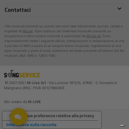
Contattaci
I file musicali presenti su questo sito sono stati interamente suonati, cantati e
registrati da
M-Live
. Ogni riutilizzo del materiale musicale presente su
Songservice.it deve essere richiesto e autorizzato da
M-Live srl
. Sono
espressamente vietati i seguenti utilizzi: estrapolazioni e rielaborazione di una
o più tracce MIDI o audio di un singolo brano musicale, registrazione di una
base musicale o parte di essa, estrazione del testo presente all'interno dei file
musicali. (Aut. SIAE n. 1287/I/106)
© 2007-2021
M-Live Srl
- Via Luciona 1872/b, 47842 - S. Giovanni In
Marignano (RN) - P.IVA 03127860405
Sito creato da
M-LIVE
Le tue preferenze relative alla privacy
Informativa sulla raccolta