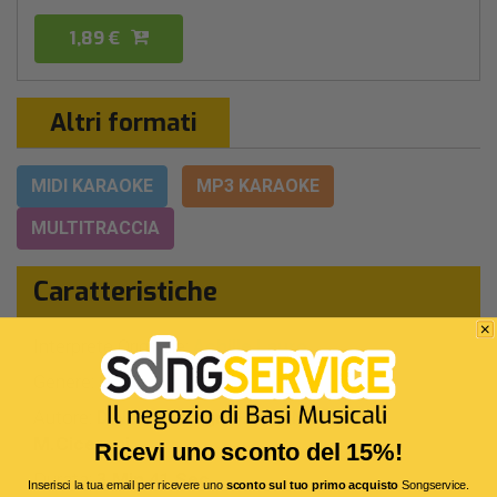
1,89 €
Altri formati
MIDI KARAOKE
MP3 KARAOKE
MULTITRACCIA
Caratteristiche
Interprete Originale:
Achille Lauro
Genere:
Pop/rock Italiano
Autore:
D.Nelli - F.Pagni - L.De Marinis -
M.Ciceroni
Ricevi uno sconto del 15%!
Durata:
3 Min 41 Sec
Inserisci la tua email per ricevere uno
sconto sul tuo primo acquisto
Songservice.