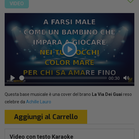
VIDEO
Play
Seek
Current
00:30
time
Play
Toggl
Mute
Questa base musicale è una cover del brano
La Via Dei Guai
reso
celebre da
Achille Lauro
Aggiungi al Carrello
Video con testo Karaoke