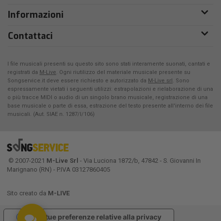
Informazioni
Contattaci
I file musicali presenti su questo sito sono stati interamente suonati, cantati e
registrati da
M-Live
. Ogni riutilizzo del materiale musicale presente su
Songservice.it deve essere richiesto e autorizzato da
M-Live srl
. Sono
espressamente vietati i seguenti utilizzi: estrapolazioni e rielaborazione di una
o più tracce MIDI o audio di un singolo brano musicale, registrazione di una
base musicale o parte di essa, estrazione del testo presente all'interno dei file
musicali. (Aut. SIAE n. 1287/I/106)
© 2007-2021
M-Live Srl
- Via Luciona 1872/b, 47842 - S. Giovanni In
Marignano (RN) - P.IVA 03127860405
Sito creato da
M-LIVE
Le tue preferenze relative alla privacy