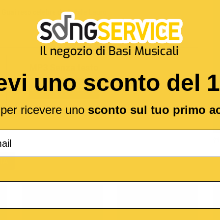
i Guai
reso celebre da
Achille Lauro
MP3 Senza testo
evi uno sconto del 
1,89 €
l per ricevere uno
sconto sul tuo primo a
(*
IA
o
M-Live
Medley