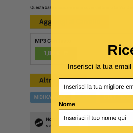
Questa base musicale è una cover del brano
La Via De
Aggiungi al Carrello
MP3 Con testo
Ric
1,89 €
Inserisci la tua emai
Altri formati
Email
MIDI KARAOKE
VIDEO
MULTITRACC
Nome
Novità della
Abbonament
settimana
Allsongs