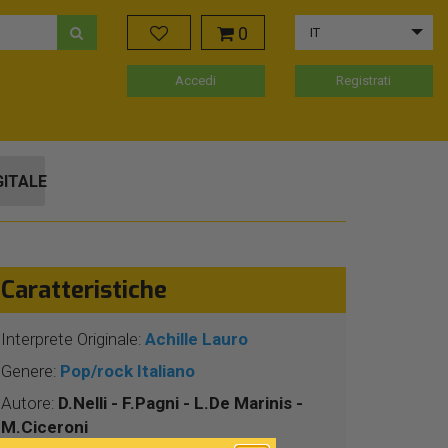
0
IT
Accedi
Registrati
GITALE
Caratteristiche
Interprete Originale:
Achille Lauro
Genere:
Pop/rock Italiano
Autore:
D.Nelli - F.Pagni - L.De Marinis -
M.Ciceroni