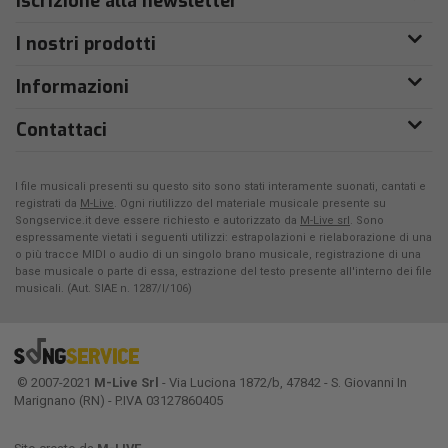
Iscrizione alla newsletter
I nostri prodotti
Informazioni
Contattaci
I file musicali presenti su questo sito sono stati interamente suonati, cantati e
registrati da
M-Live
. Ogni riutilizzo del materiale musicale presente su
Songservice.it deve essere richiesto e autorizzato da
M-Live srl
. Sono
espressamente vietati i seguenti utilizzi: estrapolazioni e rielaborazione di una
o più tracce MIDI o audio di un singolo brano musicale, registrazione di una
base musicale o parte di essa, estrazione del testo presente all'interno dei file
musicali. (Aut. SIAE n. 1287/I/106)
© 2007-2021
M-Live Srl
- Via Luciona 1872/b, 47842 - S. Giovanni In
Marignano (RN) - P.IVA 03127860405