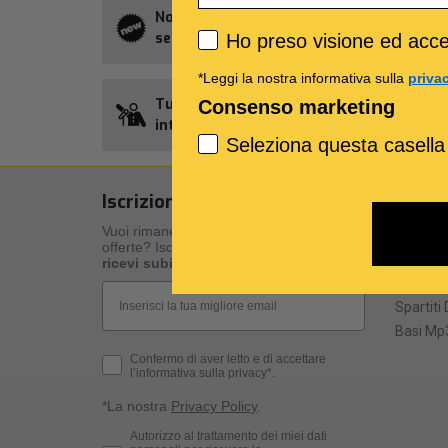
Novità della
Abbonament
Privacy policy
settimana
Allsongs
Ho preso visione ed accet
*Leggi la nostra informativa sulla
priva
Tutti gli
Credito
Consenso marketing
interpreti
Songnet
Seleziona questa casella
Iscrizione alla newsletter
I nost
Vuoi rimanere aggiornato su novità ed
I nostri 
offerte? Iscriviti alla nostra newsletter e
Specific
ricevi subito un regalo
!
Qualità d
Email
Spartiti 
Basi Mp3
Privacy Policy
Confermo di aver letto e di accettare
l’informativa sulla privacy*.
*La nostra
Privacy Policy
.
Consenso Marketing
Autorizzo al trattamento dei miei dati