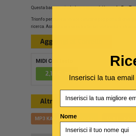
Questa base musicale è una cover del brano
Io Fra Tan
Trionfo per questa vivace canzone pop piena di energia,
ricerca. Assoluta armonia tra timbri elettronici e strume
Aggiungi al Carrello
Ric
MIDI Con testo
2,19 €
Inserisci la tua emai
Email
Altri formati
Nome
MP3 KARAOKE
VIDEO
MULTITRACC