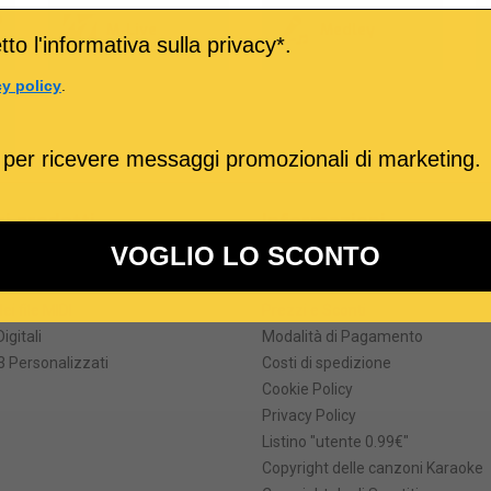
o
M-Live
Medley
to l'informativa sulla privacy*.
cy policy
.
 per ricevere messaggi promozionali di marketing.
ri prodotti
Informazioni
VOGLIO LO SCONTO
formati
Termini e Condizioni
he degli MP3 karaoke
Come Acquistare
ei file MIDI
Prezzi e Sconti
Digitali
Modalità di Pagamento
 Personalizzati
Costi di spedizione
Cookie Policy
Privacy Policy
Listino "utente 0.99€"
Copyright delle canzoni Karaoke