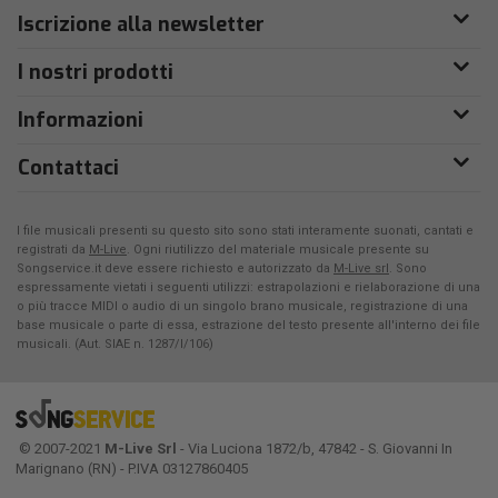
Iscrizione alla newsletter
I nostri prodotti
Informazioni
Contattaci
I file musicali presenti su questo sito sono stati interamente suonati, cantati e
registrati da
M-Live
. Ogni riutilizzo del materiale musicale presente su
Songservice.it deve essere richiesto e autorizzato da
M-Live srl
. Sono
espressamente vietati i seguenti utilizzi: estrapolazioni e rielaborazione di una
o più tracce MIDI o audio di un singolo brano musicale, registrazione di una
base musicale o parte di essa, estrazione del testo presente all'interno dei file
musicali. (Aut. SIAE n. 1287/I/106)
© 2007-2021
M-Live Srl
- Via Luciona 1872/b, 47842 - S. Giovanni In
Marignano (RN) - P.IVA 03127860405