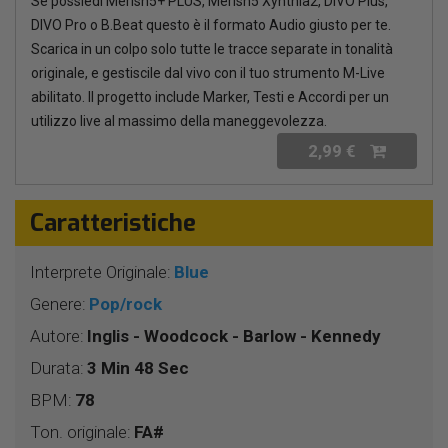
Se possiedi Merish5+ PLUS, Merish5 Xynthia2, DIVO Plus,
DIVO Pro o B.Beat questo è il formato Audio giusto per te.
Scarica in un colpo solo tutte le tracce separate in tonalità
originale, e gestiscile dal vivo con il tuo strumento M-Live
abilitato. Il progetto include Marker, Testi e Accordi per un
utilizzo live al massimo della maneggevolezza.
2,99 €
Caratteristiche
Interprete Originale:
Blue
Genere:
Pop/rock
Autore:
Inglis - Woodcock - Barlow - Kennedy
Durata:
3 Min 48 Sec
BPM:
78
Ton. originale:
FA#