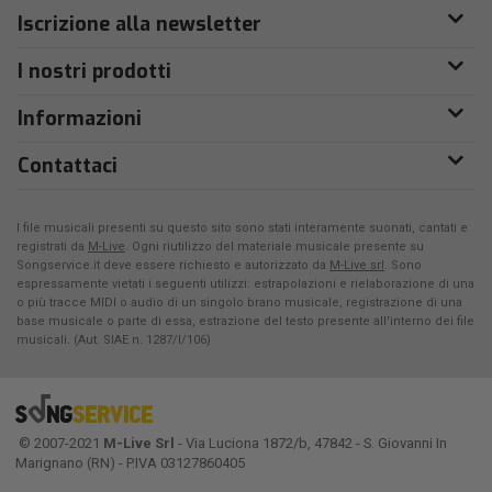
Iscrizione alla newsletter
I nostri prodotti
Informazioni
Contattaci
I file musicali presenti su questo sito sono stati interamente suonati, cantati e
registrati da
M-Live
. Ogni riutilizzo del materiale musicale presente su
Songservice.it deve essere richiesto e autorizzato da
M-Live srl
. Sono
espressamente vietati i seguenti utilizzi: estrapolazioni e rielaborazione di una
o più tracce MIDI o audio di un singolo brano musicale, registrazione di una
base musicale o parte di essa, estrazione del testo presente all'interno dei file
musicali. (Aut. SIAE n. 1287/I/106)
© 2007-2021
M-Live Srl
- Via Luciona 1872/b, 47842 - S. Giovanni In
Marignano (RN) - P.IVA 03127860405