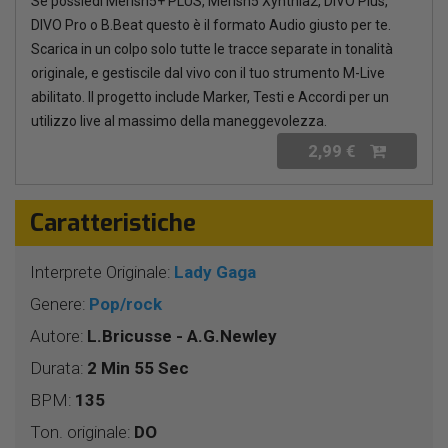
Se possiedi Merish5+ PLUS, Merish5 Xynthia2, DIVO Plus,
DIVO Pro o B.Beat questo è il formato Audio giusto per te.
Scarica in un colpo solo tutte le tracce separate in tonalità
originale, e gestiscile dal vivo con il tuo strumento M-Live
abilitato. Il progetto include Marker, Testi e Accordi per un
utilizzo live al massimo della maneggevolezza.
2,99 €
Caratteristiche
Interprete Originale:
Lady Gaga
Genere:
Pop/rock
Autore:
L.Bricusse - A.G.Newley
Durata:
2 Min 55 Sec
BPM:
135
Ton. originale:
DO