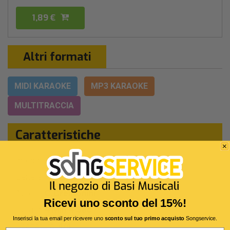
1,89 €
Altri formati
MIDI KARAOKE
MP3 KARAOKE
MULTITRACCIA
Caratteristiche
Interprete Originale:
Cesare Cremonini
Genere:
Cantautori Italiani
Autore:
C.Cremonini
Ricevi uno sconto del 15%!
Durata:
4 Min 4 Sec
Inserisci la tua email per ricevere uno
sconto sul tuo primo acquisto
Songservice.
Segnatura:
4/4
Email