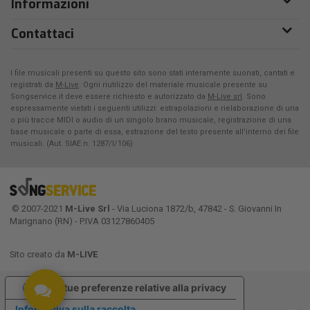
Informazioni
Contattaci
I file musicali presenti su questo sito sono stati interamente suonati, cantati e
registrati da
M-Live
. Ogni riutilizzo del materiale musicale presente su
Songservice.it deve essere richiesto e autorizzato da
M-Live srl
. Sono
espressamente vietati i seguenti utilizzi: estrapolazioni e rielaborazione di una
o più tracce MIDI o audio di un singolo brano musicale, registrazione di una
base musicale o parte di essa, estrazione del testo presente all'interno dei file
musicali. (Aut. SIAE n. 1287/I/106)
© 2007-2021
M-Live Srl
- Via Luciona 1872/b, 47842 - S. Giovanni In
Marignano (RN) - P.IVA 03127860405
Sito creato da
M-LIVE
Le tue preferenze relative alla privacy
Informativa sulla raccolta