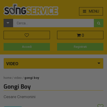
MENU
0
Accedi
Registrati
VIDEO
home
video
gongi boy
Gongi Boy
Cesare Cremonini