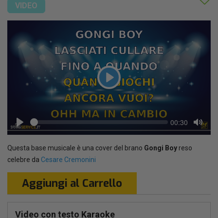
VIDEO
Play
Seek
Current
00:30
time
Play
Toggl
Mute
Questa base musicale è una cover del brano
Gongi Boy
reso
celebre da
Cesare Cremonini
Aggiungi al Carrello
Video con testo Karaoke