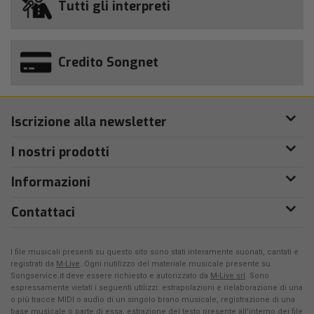
Tutti gli interpreti
Credito Songnet
Iscrizione alla newsletter
I nostri prodotti
Informazioni
Contattaci
I file musicali presenti su questo sito sono stati interamente suonati, cantati e
registrati da
M-Live
. Ogni riutilizzo del materiale musicale presente su
Songservice.it deve essere richiesto e autorizzato da
M-Live srl
. Sono
espressamente vietati i seguenti utilizzi: estrapolazioni e rielaborazione di una
o più tracce MIDI o audio di un singolo brano musicale, registrazione di una
base musicale o parte di essa, estrazione del testo presente all'interno dei file