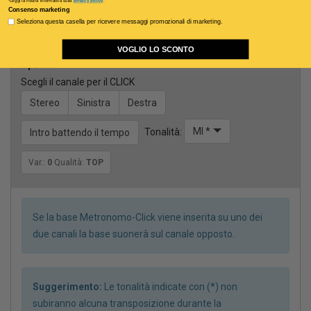
*Leggi la nostra informativa sulla
privacy policy
.
Consenso marketing
Seleziona questa casella per ricevere messaggi promozionali di marketing.
Melodia
VOGLIO LO SCONTO
Opzioni
Scegli il canale per il CLICK
Stereo
Sinistra
Destra
MI *
Tonalità:
Intro battendo il tempo
Var.:
0
Qualità:
TOP
Se la base Metronomo-Click viene inserita su uno dei
due canali la base suonerà sul canale opposto.
Suggerimento:
Le tonalità indicate con (*) non
subiranno alcuna transposizione durante la