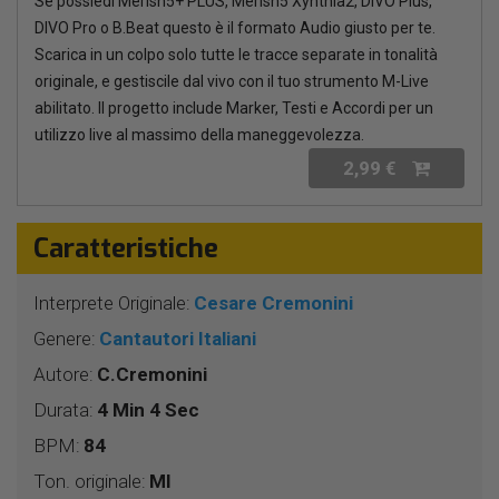
Se possiedi Merish5+ PLUS, Merish5 Xynthia2, DIVO Plus,
DIVO Pro o B.Beat questo è il formato Audio giusto per te.
Scarica in un colpo solo tutte le tracce separate in tonalità
originale, e gestiscile dal vivo con il tuo strumento M-Live
abilitato. Il progetto include Marker, Testi e Accordi per un
utilizzo live al massimo della maneggevolezza.
2,99 €
Caratteristiche
Interprete Originale:
Cesare Cremonini
Genere:
Cantautori Italiani
Autore:
C.Cremonini
Durata:
4 Min 4 Sec
BPM:
84
Ton. originale:
MI