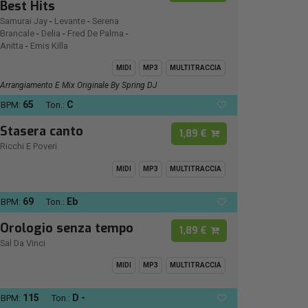
Best Hits
Samurai Jay
-
Levante
-
Serena
Brancale
-
Delia
-
Fred De Palma
-
Anitta
-
Emis Killa
MIDI
MP3
MULTITRACCIA
Arrangiamento E Mix Originale By Spring DJ
65
C
BPM:
Ton.:
Stasera canto
1,89 €
Ricchi E Poveri
MIDI
MP3
MULTITRACCIA
69
Eb
BPM:
Ton.:
Orologio senza tempo
1,89 €
Sal Da Vinci
MIDI
MP3
MULTITRACCIA
115
D -
BPM:
Ton.: