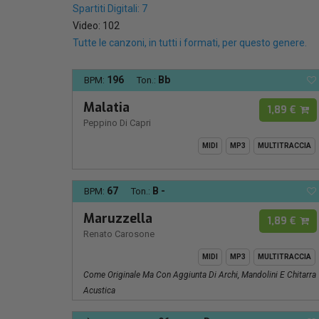
Spartiti Digitali: 7
Video: 102
Tutte le canzoni, in tutti i formati, per questo genere.
196
Bb
BPM:
Ton.:
Malatia
1,89 €
Peppino Di Capri
MIDI
MP3
MULTITRACCIA
67
B -
BPM:
Ton.:
Maruzzella
1,89 €
Renato Carosone
MIDI
MP3
MULTITRACCIA
Come Originale Ma Con Aggiunta Di Archi, Mandolini E Chitarra
Acustica