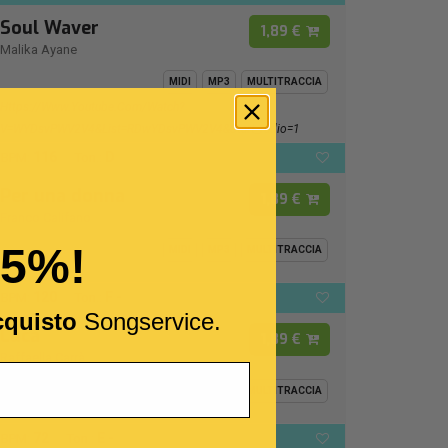
Soul Waver
1,89 €
Malika Ayane
MIDI
MP3
MULTITRACCIA
Https://www.youtube.com/watch?
V=wYDsvPWV2V4&list=RDwYDsvPWV2V4&start_radio=1
116
D
BPM:
Ton.:
Per una donna
1,89 €
Franco Califano
15%!
MIDI
MP3
MULTITRACCIA
120
F -
BPM:
Ton.:
cquisto
Songservice.
Luca
1,89 €
Raffaella Carrà
MIDI
MP3
MULTITRACCIA
72
E -
BPM:
Ton.: