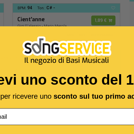
94
C# -
BPM:
Ton.:
Cient'anne
1,89 €
Gigi D'alessio
-
Mario Merola
MIDI
MP3
MULTITRACCIA
a
16
su un totale di
102
3
4
5
evi uno sconto del 
l per ricevere uno
sconto sul tuo primo a