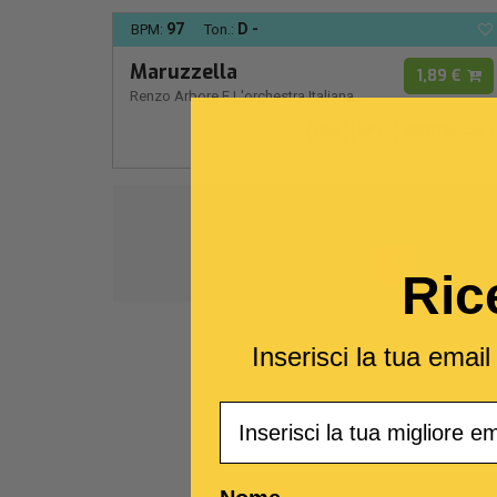
97
D -
BPM:
Ton.:
Maruzzella
1,89 €
Renzo Arbore E L'orchestra Italiana
MIDI
MP3
MULTITRACCIA
Elementi da
1
1
2
Ric
Inserisci la tua emai
Email