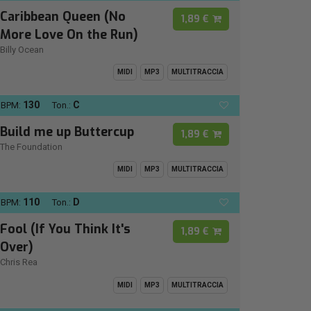
Caribbean Queen (No
1,89 €
More Love On the Run)
Billy Ocean
MIDI
MP3
MULTITRACCIA
130
C
BPM:
Ton.:
Build me up Buttercup
1,89 €
The Foundation
MIDI
MP3
MULTITRACCIA
110
D
BPM:
Ton.:
Fool (If You Think It's
1,89 €
Over)
Chris Rea
MIDI
MP3
MULTITRACCIA