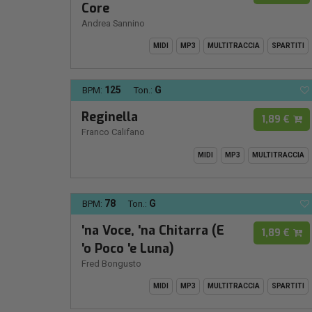
Core
Andrea Sannino
MIDI
MP3
MULTITRACCIA
SPARTITI
125
G
BPM:
Ton.:
Reginella
1,89 €
Franco Califano
MIDI
MP3
MULTITRACCIA
78
G
BPM:
Ton.:
'na Voce, 'na Chitarra (E
1,89 €
'o Poco 'e Luna)
Fred Bongusto
MIDI
MP3
MULTITRACCIA
SPARTITI