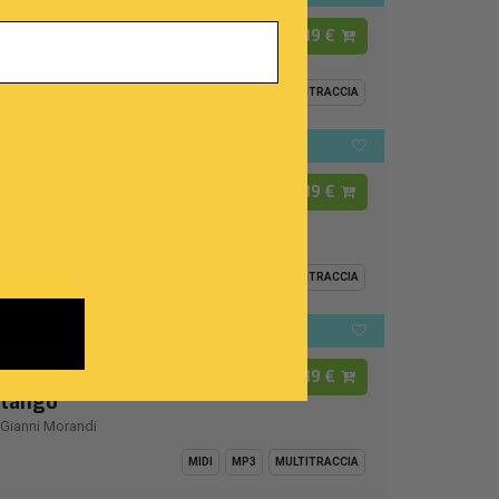
I Cento Passi
1,89 €
Modena City Ramblers
MIDI
MP3
MULTITRACCIA
126
D
BPM:
Ton.:
Un Uomo Venuto Da
1,89 €
Lontano
Amedeo Minghi
MIDI
MP3
MULTITRACCIA
112
B
BPM:
Ton.:
La regina dell'ultimo
1,89 €
tango
Gianni Morandi
MIDI
MP3
MULTITRACCIA