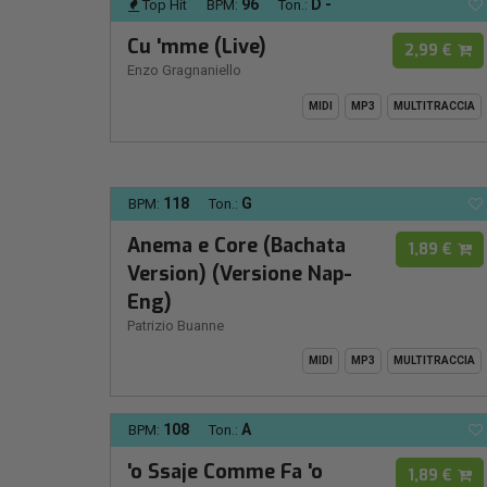
96
D -
Top Hit
BPM:
Ton.:
Cu 'mme (Live)
2,99 €
Enzo Gragnaniello
MIDI
MP3
MULTITRACCIA
118
G
BPM:
Ton.:
Anema e Core (Bachata
1,89 €
Version) (Versione Nap-
Eng)
Patrizio Buanne
MIDI
MP3
MULTITRACCIA
108
A
BPM:
Ton.:
'o Ssaje Comme Fa 'o
1,89 €