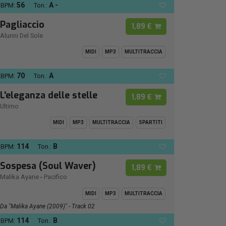
56
A -
BPM:
Ton.:
Pagliaccio
1,89 €
Alunni Del Sole
MIDI
MP3
MULTITRACCIA
70
A
BPM:
Ton.:
L'eleganza delle stelle
1,89 €
Ultimo
MIDI
MP3
MULTITRACCIA
SPARTITI
114
B
BPM:
Ton.:
Sospesa (Soul Waver)
1,89 €
Malika Ayane
-
Pacifico
MIDI
MP3
MULTITRACCIA
Da "Malika Ayane (2009)" - Track 02
114
B
BPM:
Ton.: