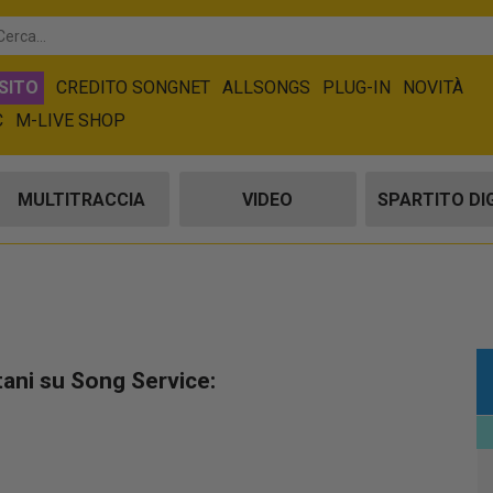
SITO
CREDITO SONGNET
ALLSONGS
PLUG-IN
NOVITÀ
C
M-LIVE SHOP
MULTITRACCIA
VIDEO
SPARTITO DI
tani su Song Service: