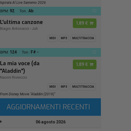
Ispirata Al Live Sanremo 2026
92
Ab
BPM:
Ton.:
L'ultima canzone
1,89 €
Biagio Antonacci
-
Juli
MIDI
MP3
MULTITRACCIA
124
F# -
BPM:
Ton.:
La mia voce (da
1,89 €
"Aladdin")
Naomi Rivieccio
MIDI
MP3
MULTITRACCIA
From Disney Movie "Aladdin (2019)"
AGGIORNAMENTI RECENTI
06 agosto 2026