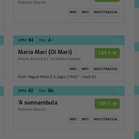
Roberto Murolo
MIDI
MP3
MULTITRACCIA
84
A -
BPM:
Ton.:
Maria Marì (Oi Marì)
1,89 €
Renzo Arbore E L'orchestra Italiana
MIDI
MP3
MULTITRACCIA
From "Napoli Punto E A Capo (1992)" - Track 02
82
Bb
BPM:
Ton.:
'A sunnambula
1,89 €
Roberto Murolo
MIDI
MP3
MULTITRACCIA