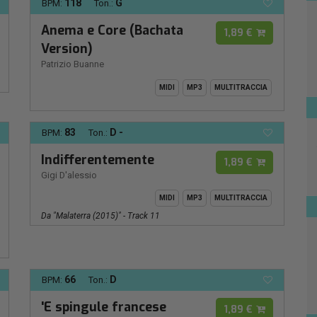
118
G
BPM:
Ton.:
Anema e Core (Bachata
1,89 €
Version)
Patrizio Buanne
MIDI
MP3
MULTITRACCIA
83
D -
BPM:
Ton.:
Indifferentemente
1,89 €
Gigi D'alessio
MIDI
MP3
MULTITRACCIA
Da "Malaterra (2015)" - Track 11
66
D
BPM:
Ton.:
'E spingule francese
1,89 €