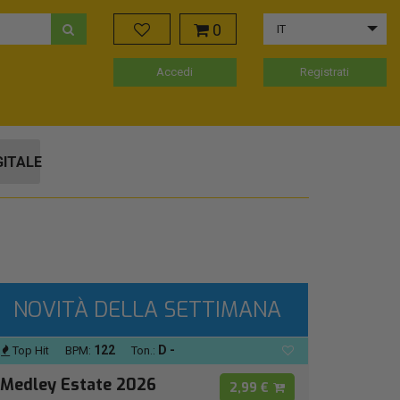
0
IT
Accedi
Registrati
GITALE
NOVITÀ DELLA SETTIMANA
122
D -
Top Hit
BPM:
Ton.:
Medley Estate 2026
2,99 €