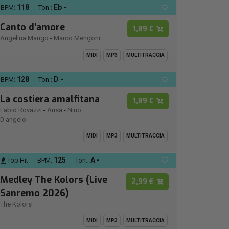
118
Eb -
BPM:
Ton.:
Canto d'amore
1,89 €
Angelina Mango
-
Marco Mengoni
MIDI
MP3
MULTITRACCIA
128
D -
BPM:
Ton.:
La costiera amalfitana
1,89 €
Fabio Rovazzi
-
Arisa
-
Nino
D'angelo
MIDI
MP3
MULTITRACCIA
125
A -
Top Hit
BPM:
Ton.:
Medley The Kolors (Live
2,99 €
Sanremo 2026)
The Kolors
MIDI
MP3
MULTITRACCIA