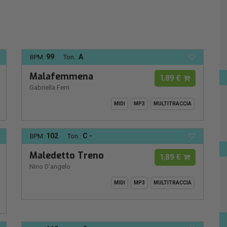
99
A
BPM:
Ton.:
Malafemmena
1,89 €
Gabriella Ferri
MIDI
MP3
MULTITRACCIA
102
C -
BPM:
Ton.:
Maledetto Treno
1,89 €
Nino D'angelo
MIDI
MP3
MULTITRACCIA